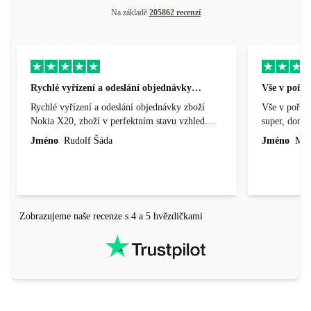
Na základě
205862 recenzí
Rychlé vyřízení a odeslání objednávky…
Vše v pořá
Rychlé vyřízení a odeslání objednávky zboží
Vše v pořádk
Nokia X20, zboží v perfektním stavu vzhled
super, doraz
nového výrobku, cena výborná, funguje v
doprava ryc
Jméno
Rudolf Šáda
Jméno
Miro
pořádku, obchod doporučuji.
Zobrazujeme naše recenze s 4 a 5 hvězdičkami