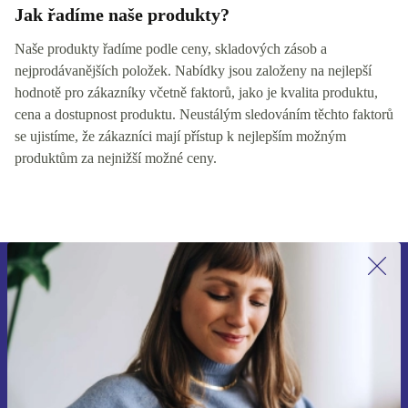
Jak řadíme naše produkty?
Naše produkty řadíme podle ceny, skladových zásob a
nejprodávanějších položek. Nabídky jsou založeny na nejlepší
hodnotě pro zákazníky včetně faktorů, jako je kvalita produktu,
cena a dostupnost produktu. Neustálým sledováním těchto faktorů
se ujistíme, že zákazníci mají přístup k nejlepším možným
produktům za nejnižší možné ceny.
Přihlas se k odběru našich novinek a
ušetři 400 Kč!
Už nikdy nepromeškej žádnou nabídku.