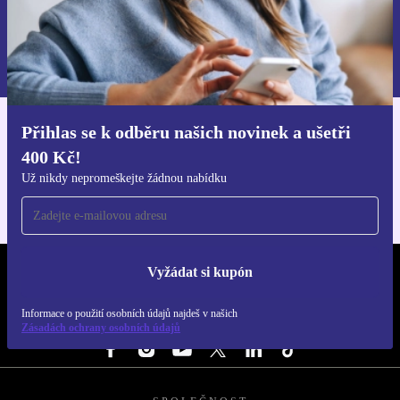
Chci voucher
Informace o použití osobních údajů najdeš v našich
Zásadách ochrany osobních údajů
.
Přihlas se k odběru našich novinek a ušetři
Stáhni si aplikaci refurbed
400 Kč!
Pro iOS a Android
Už nikdy nepromeškejte žádnou nabídku
Vyžádat si kupón
REFURBED ČESKO - RETHINK NEW.
Informace o použití osobních údajů najdeš v našich
SLEDUJ NÁS
Zásadách ochrany osobních údajů