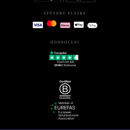
ZPŮSOBY PLATBY
HODNOCENÍ
Trustpilot
TrustScore
4.6
205862
Hodnocení