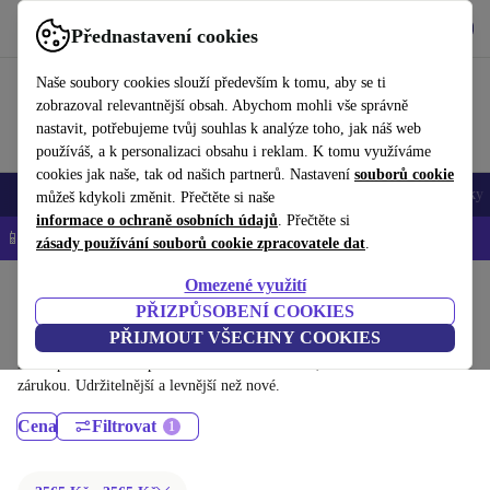
Stáhnout aplikaci
Stáhnout
Přednastavení cookies
Používejte refurbed rychle a snadno
Naše soubory cookies slouží především k tomu, aby se ti
zobrazoval relevantnější obsah. Abychom mohli vše správně
nastavit, potřebujeme tvůj souhlas k analýze toho, jak náš web
používáš, a k personalizaci obsahu i reklam. K tomu využíváme
cookies jak naše, tak od našich partnerů. Nastavení
souborů cookie
Mobily a smartphony
Notebooky
Tablety
Chytré hodinky
Doplňky
můžeš kdykoli změnit. Přečtěte si naše
informace o ochraně osobních údajů
. Přečtěte si
📱 -5 % NAVÍC na všechny iPhony – kód: IPHONEDEAL-
OP
zásady používání souborů cookie zpracovatele dat
.
Omezené využití
Domů
Produkty
Stolní počítače
PŘIZPŮSOBENÍ COOKIES
Stolní počítače Dell:
PŘIJMOUT VŠECHNY COOKIES
Dříve použité Stolní počítače Dell – renovované, s minimálně 12 měsíční
zárukou. Udržitelnější a levnější než nové.
Cena
Filtrovat