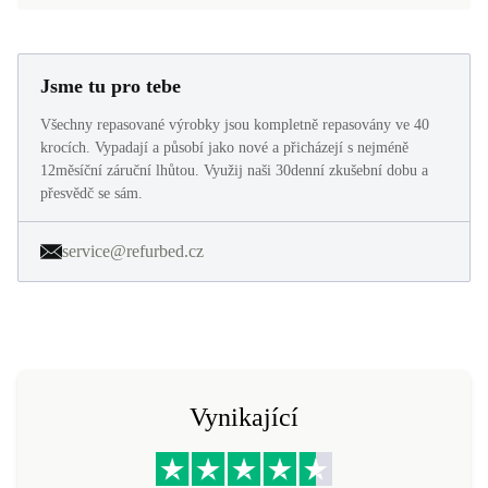
Jsme tu pro tebe
Všechny repasované výrobky jsou kompletně repasovány ve 40
krocích. Vypadají a působí jako nové a přicházejí s nejméně
12měsíční záruční lhůtou. Využij naši 30denní zkušební dobu a
přesvědč se sám.
service@refurbed.cz
Vynikající