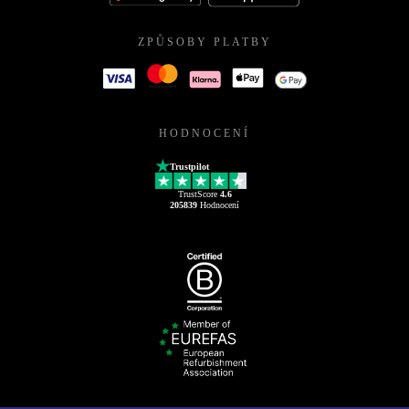
ZPŮSOBY PLATBY
HODNOCENÍ
Trustpilot
TrustScore
4.6
205839
Hodnocení