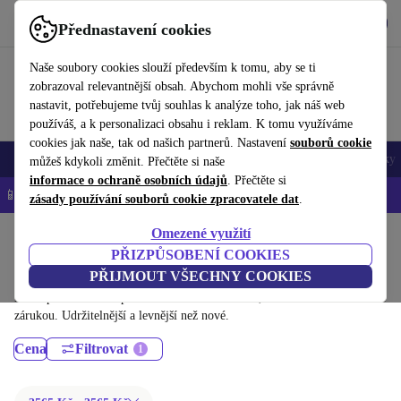
Stáhnout aplikaci
Stáhnout
Přednastavení cookies
Používejte refurbed rychle a snadno
Naše soubory cookies slouží především k tomu, aby se ti
zobrazoval relevantnější obsah. Abychom mohli vše správně
nastavit, potřebujeme tvůj souhlas k analýze toho, jak náš web
používáš, a k personalizaci obsahu i reklam. K tomu využíváme
cookies jak naše, tak od našich partnerů. Nastavení
souborů cookie
Mobily a smartphony
Notebooky
Tablety
Chytré hodinky
Doplňky
můžeš kdykoli změnit. Přečtěte si naše
informace o ochraně osobních údajů
. Přečtěte si
📱 -5 % NAVÍC na všechny iPhony – kód: IPHONEDEAL-
OP
zásady používání souborů cookie zpracovatele dat
.
Omezené využití
Domů
Produkty
Stolní počítače
PŘIZPŮSOBENÍ COOKIES
Stolní počítače Dell:
PŘIJMOUT VŠECHNY COOKIES
Dříve použité Stolní počítače Dell – renovované, s minimálně 12 měsíční
zárukou. Udržitelnější a levnější než nové.
Cena
Filtrovat