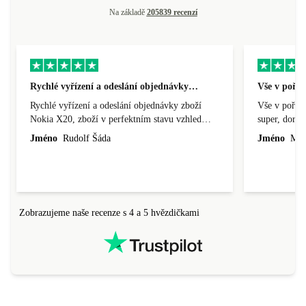
Na základě
205839 recenzí
Rychlé vyřízení a odeslání objednávky…
Vše v pořá
Rychlé vyřízení a odeslání objednávky zboží
Vše v pořádk
Nokia X20, zboží v perfektním stavu vzhled
super, doraz
nového výrobku, cena výborná, funguje v
doprava ryc
Jméno
Rudolf Šáda
Jméno
Miro
pořádku, obchod doporučuji.
Zobrazujeme naše recenze s 4 a 5 hvězdičkami