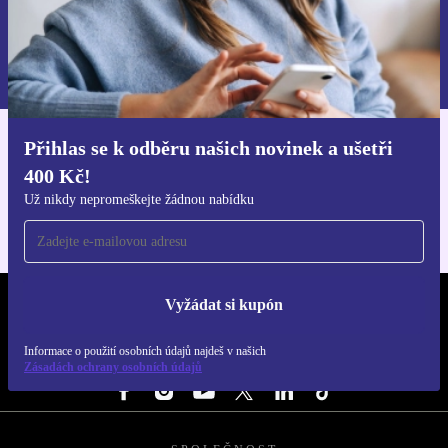
Chci voucher
Informace o použití osobních údajů najdeš v našich
Zásadách ochrany osobních údajů
.
Přihlas se k odběru našich novinek a ušetři
Stáhni si aplikaci refurbed
400 Kč!
Pro iOS a Android
Už nikdy nepromeškejte žádnou nabídku
Vyžádat si kupón
REFURBED ČESKO - RETHINK NEW.
Informace o použití osobních údajů najdeš v našich
SLEDUJ NÁS
Zásadách ochrany osobních údajů