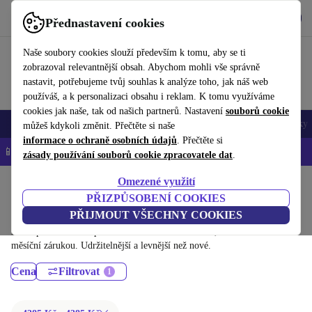
Stáhnout aplikaci
Stáhnout
Přednastavení cookies
Používejte refurbed rychle a snadno
Naše soubory cookies slouží především k tomu, aby se ti
zobrazoval relevantnější obsah. Abychom mohli vše správně
nastavit, potřebujeme tvůj souhlas k analýze toho, jak náš web
používáš, a k personalizaci obsahu i reklam. K tomu využíváme
cookies jak naše, tak od našich partnerů. Nastavení
souborů cookie
Mobily a smartphony
Notebooky
Tablety
Chytré hodinky
Doplňky
můžeš kdykoli změnit. Přečtěte si naše
informace o ochraně osobních údajů
. Přečtěte si
📱 -5 % NAVÍC na všechny iPhony – kód: IPHONEDEAL-
OP
zásady používání souborů cookie zpracovatele dat
.
Omezené využití
Domů
Produkty
Stolní počítače
PŘIZPŮSOBENÍ COOKIES
Stolní počítače Lenovo:
PŘIJMOUT VŠECHNY COOKIES
Dříve použité Stolní počítače Lenovo – renovované, s minimálně 12
měsíční zárukou. Udržitelnější a levnější než nové.
Cena
Filtrovat