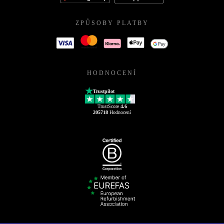
ZPŮSOBY PLATBY
HODNOCENÍ
Trustpilot
TrustScore
4.6
205718
Hodnocení