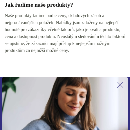
Jak řadíme naše produkty?
Naše produkty řadíme podle ceny, skladových zásob a
nejprodávanějších položek. Nabídky jsou založeny na nejlepší
hodnotě pro zákazníky včetně faktorů, jako je kvalita produktu,
cena a dostupnost produktu. Neustálým sledováním těchto faktorů
se ujistíme, že zákazníci mají přístup k nejlepším možným
produktům za nejnižší možné ceny.
Přihlas se k odběru našich novinek a
ušetři 400 Kč!
Už nikdy nepromeškej žádnou nabídku.