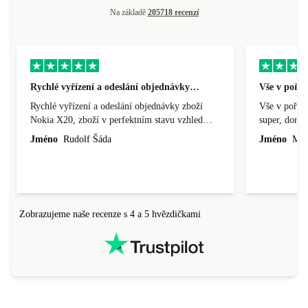
Na základě
205718 recenzí
Rychlé vyřízení a odeslání objednávky…
Vše v pořá
Rychlé vyřízení a odeslání objednávky zboží
Vše v pořádk
Nokia X20, zboží v perfektním stavu vzhled
super, doraz
nového výrobku, cena výborná, funguje v
doprava ryc
Jméno
Rudolf Šáda
Jméno
Miro
pořádku, obchod doporučuji.
Zobrazujeme naše recenze s 4 a 5 hvězdičkami