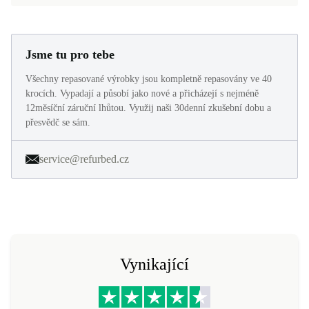
Jsme tu pro tebe
Všechny repasované výrobky jsou kompletně repasovány ve 40
krocích. Vypadají a působí jako nové a přicházejí s nejméně
12měsíční záruční lhůtou. Využij naši 30denní zkušební dobu a
přesvědč se sám.
service@refurbed.cz
Vynikající