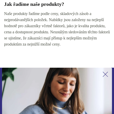
Jak řadíme naše produkty?
Naše produkty řadíme podle ceny, skladových zásob a
nejprodávanějších položek. Nabídky jsou založeny na nejlepší
hodnotě pro zákazníky včetně faktorů, jako je kvalita produktu,
cena a dostupnost produktu. Neustálým sledováním těchto faktorů
se ujistíme, že zákazníci mají přístup k nejlepším možným
produktům za nejnižší možné ceny.
Přihlas se k odběru našich novinek a
ušetři 400 Kč!
Už nikdy nepromeškej žádnou nabídku.