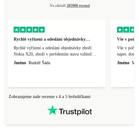
Na základě
205980 recenzí
Rychlé vyřízení a odeslání objednávky…
Vše v pořá
Rychlé vyřízení a odeslání objednávky zboží
Vše v pořádk
Nokia X20, zboží v perfektním stavu vzhled
super, doraz
nového výrobku, cena výborná, funguje v
doprava ryc
Jméno
Rudolf Šáda
Jméno
Miro
pořádku, obchod doporučuji.
Zobrazujeme naše recenze s 4 a 5 hvězdičkami