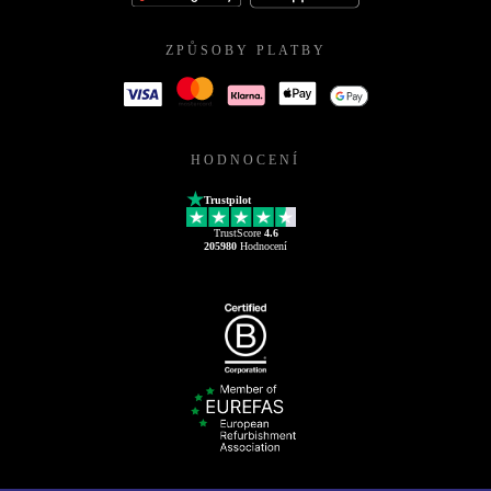
ZPŮSOBY PLATBY
HODNOCENÍ
Trustpilot
TrustScore
4.6
205980
Hodnocení