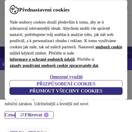
Stáhnout aplikaci
Stáhnout
Přednastavení cookies
Používejte refurbed rychle a snadno
Naše soubory cookies slouží především k tomu, aby se ti
zobrazoval relevantnější obsah. Abychom mohli vše správně
nastavit, potřebujeme tvůj souhlas k analýze toho, jak náš web
používáš, a k personalizaci obsahu i reklam. K tomu využíváme
cookies jak naše, tak od našich partnerů. Nastavení
souborů cookie
Mobily a smartphony
Notebooky
Tablety
Chytré hodinky
Doplňky
můžeš kdykoli změnit. Přečtěte si naše
informace o ochraně osobních údajů
. Přečtěte si
📱 -5 % NAVÍC na všechny iPhony – kód: IPHONEDEAL-
OP
zásady používání souborů cookie zpracovatele dat
.
Omezené využití
Domů
Produkty
Kamery a fotoaparáty
PŘIZPŮSOBENÍ COOKIES
Digitální zrcadlovky:
PŘIJMOUT VŠECHNY COOKIES
Dříve použité Digitální zrcadlovky – renovované, s minimálně 12
měsíční zárukou. Udržitelnější a levnější než nové.
Cena
Filtrovat