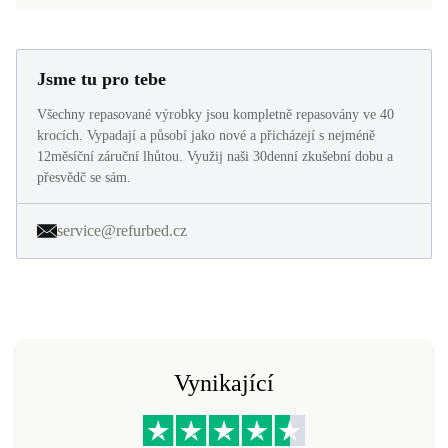
Jsme tu pro tebe
Všechny repasované výrobky jsou kompletně repasovány ve 40
krocích. Vypadají a působí jako nové a přicházejí s nejméně
12měsíční záruční lhůtou. Využij naši 30denní zkušební dobu a
přesvědč se sám.
service@refurbed.cz
Vynikající