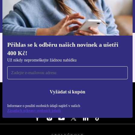
Chci voucher
Informace o použití osobních údajů najdeš v našich
Zásadách ochrany osobních údajů
.
Přihlas se k odběru našich novinek a ušetři
Stáhni si aplikaci refurbed
400 Kč!
Pro iOS a Android
Už nikdy nepromeškejte žádnou nabídku
Vyžádat si kupón
REFURBED ČESKO - RETHINK NEW.
Informace o použití osobních údajů najdeš v našich
SLEDUJ NÁS
Zásadách ochrany osobních údajů