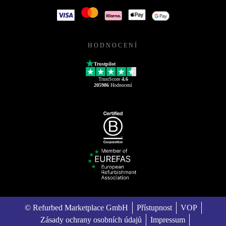
HODNOCENÍ
Trustpilot
TrustScore
4.6
205986
Hodnocení
© Refurbed Marketplace GmbH
Přístupnost
VOP
Zásady ochrany osobních údajů
Impressum