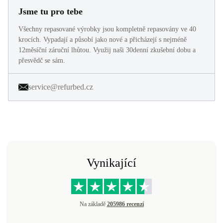
Jsme tu pro tebe
Všechny repasované výrobky jsou kompletně repasovány ve 40
krocích. Vypadají a působí jako nové a přicházejí s nejméně
12měsíční záruční lhůtou. Využij naši 30denní zkušební dobu a
přesvědč se sám.
service@refurbed.cz
Vynikající
Na základě
205986 recenzí