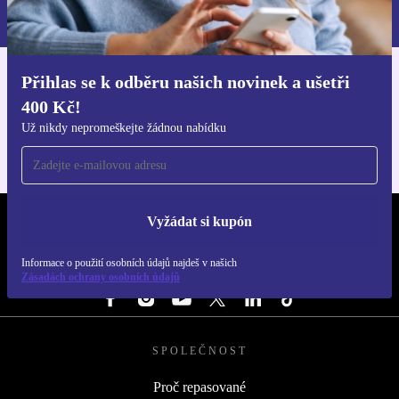
Zásadách ochrany osobních údajů
.
Přihlas se k odběru našich novinek a ušetři
Stáhni si aplikaci refurbed
400 Kč!
Pro iOS a Android
Už nikdy nepromeškejte žádnou nabídku
Vyžádat si kupón
REFURBED ČESKO - RETHINK NEW.
Informace o použití osobních údajů najdeš v našich
SLEDUJ NÁS
Zásadách ochrany osobních údajů
SPOLEČNOST
Proč repasované