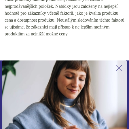
nejprodávanějších položek. Nabídky jsou založeny na nejlepší
hodnotě pro zákazníky včetně faktorů, jako je kvalita produktu,
cena a dostupnost produktu. Neustálým sledováním těchto faktorů
se ujistíme, že zákazníci mají přístup k nejlepším možným
produktům za nejnižší možné ceny.
Přihlas se k odběru našich novinek a
ušetři 400 Kč!
Už nikdy nepromeškej žádnou nabídku.
Chci voucher
Informace o použití osobních údajů najdeš v našich