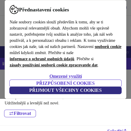
Stáhnout aplikaci
Stáhnout
Přednastavení cookies
Používejte refurbed rychle a snadno
Naše soubory cookies slouží především k tomu, aby se ti
zobrazoval relevantnější obsah. Abychom mohli vše správně
nastavit, potřebujeme tvůj souhlas k analýze toho, jak náš web
používáš, a k personalizaci obsahu i reklam. K tomu využíváme
cookies jak naše, tak od našich partnerů. Nastavení
souborů cookie
Mobily a smartphony
Notebooky
Tablety
Chytré hodinky
Doplňky
můžeš kdykoli změnit. Přečtěte si naše
informace o ochraně osobních údajů
. Přečtěte si
📱 -5 % NAVÍC na všechny iPhony – kód: IPHONEDEAL-
OP
zásady používání souborů cookie zpracovatele dat
.
Omezené využití
Domů
Produkty
Kamery a fotoaparáty
PŘIZPŮSOBENÍ COOKIES
GoPro:
PŘIJMOUT VŠECHNY COOKIES
Dříve použité GoPro – renovované, s minimálně 12 měsíční zárukou.
Udržitelnější a levnější než nové.
Filtrovat