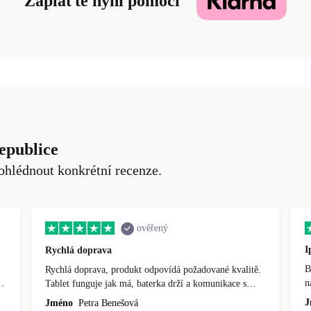
Zaplaťte nyní pomocí
epublice
ohlédnout konkrétní recenze.
ověřený
I
Rychlá doprava
B
Rychlá doprava, produkt odpovídá požadované kvalitě.
n
Tablet funguje jak má, baterka drží a komunikace s
firmou skvělá. Nezobrazoval se mi stav odeslání
J
Jméno
Petra Benešová