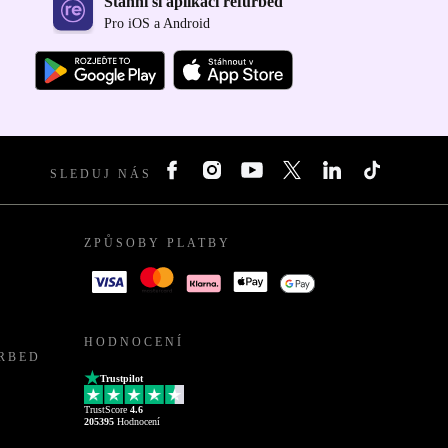
Stáhni si aplikaci refurbed
Pro iOS a Android
SLEDUJ NÁS
ZPŮSOBY PLATBY
HODNOCENÍ
URBED
Trustpilot
TrustScore
4.6
205395
Hodnocení