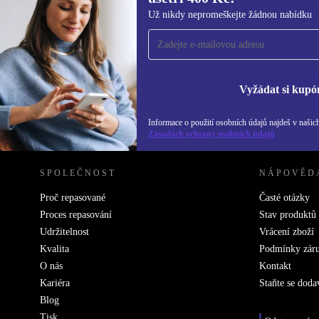
Přihlas se k odběru našich novinek a
Už nikdy nepromeškejte žádnou nabídku
ušetři 400 Kč!
Už nikdy nepromeškej žádnou nabídku.
Inf
Zás
Vyžádat si kupó
Informace o použití osobních údajů najdeš v našic
REFURBED ČESKO - RETHINK NEW.
Zásadách ochrany osobních údajů
SPOLEČNOST
NÁPOVĚD
Proč repasované
Časté otázky
Proces repasování
Stav produktů
Udržitelnost
Vrácení zboží
Kvalita
Podmínky zár
O nás
Kontakt
Kariéra
Staňte se doda
Blog
Tisk