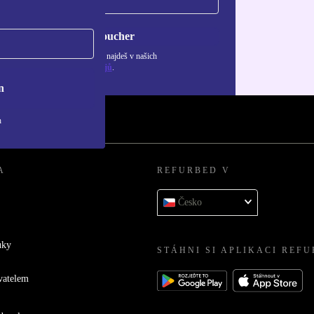
Chci voucher
ormace o použití osobních údajů najdeš v našich
adách ochrany osobních údajů
.
n
h
A
REFURBED V
Česko
uky
STÁHNI SI APLIKACI REF
vatelem