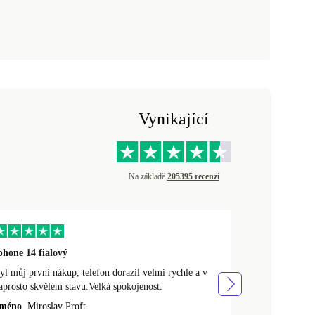
Vynikající
Na základě
205395 recenzí
phone 14 fialový
Doporučuji 🙏
yl můj první nákup, telefon dorazil velmi rychle a v
Doporučuji 🙏 
aprosto skvělém stavu.Velká spokojenost.
ještě v lepším
méno
Miroslav Proft
Jméno
Kubk