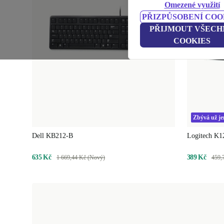
Omezené využití
PŘIZPŮSOBENÍ COO
PŘIJMOUT VŠECH
COOKIES
Zbývá už j
Dell KB212-B
Logitech K1
635 Kč
389 Kč
1 669,44 Kč (Nový)
459,