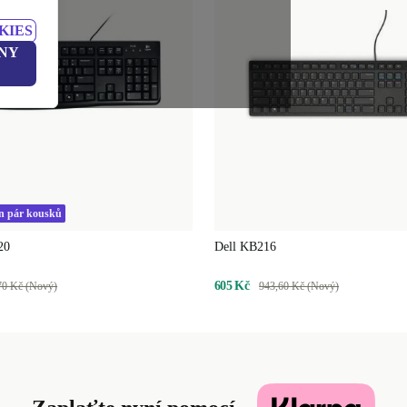
KIES
NY
en pár kousků
20
Dell KB216
605 Kč
70 Kč (Nový)
943,60 Kč (Nový)