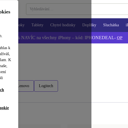
okies
Notebooky
Tablety
Chytré hodinky
Doplňky
Sluchátka
i
h.
📱 -5 % NAVÍC na všechny iPhony – kód: IPHONEDEAL-
OP
uhlas k
užíváš,
klam. K
naše,
vení
li
HP
Lenovo
Logitech
ích
ookie