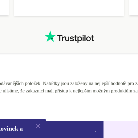
zásilky. Hned odpovídali, že zásilka je již v přepravě v
ČR a opravdu mi odpoledne už přišel kód od
Zásilkovny na vyzvednutí.
ávanějších položek. Nabídky jsou založeny na nejlepší hodnotě pro zák
e ujistíme, že zákazníci mají přístup k nejlepším možným produktům za
novinek a