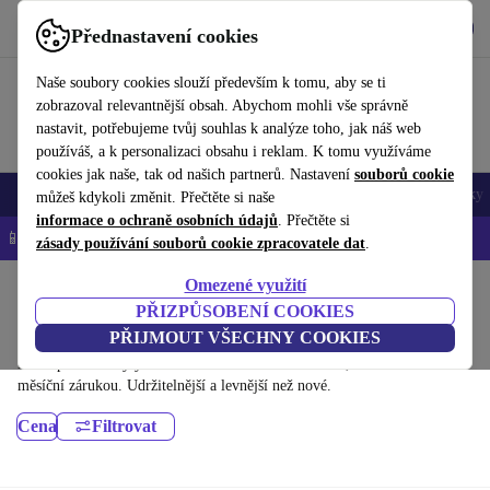
Stáhnout aplikaci
Stáhnout
Přednastavení cookies
Používejte refurbed rychle a snadno
Naše soubory cookies slouží především k tomu, aby se ti
zobrazoval relevantnější obsah. Abychom mohli vše správně
nastavit, potřebujeme tvůj souhlas k analýze toho, jak náš web
používáš, a k personalizaci obsahu i reklam. K tomu využíváme
cookies jak naše, tak od našich partnerů. Nastavení
souborů cookie
Mobily a smartphony
Notebooky
Tablety
Chytré hodinky
Doplňky
můžeš kdykoli změnit. Přečtěte si naše
informace o ochraně osobních údajů
. Přečtěte si
📱 -5 % NAVÍC na všechny iPhony – kód: IPHONEDEAL-
OP
zásady používání souborů cookie zpracovatele dat
.
Omezené využití
Domů
Produkty
Příslušenství
Příslušenství ke smartphonům a mobilům
Kryty n
PŘIZPŮSOBENÍ COOKIES
Kryty na mobil refurbed:
PŘIJMOUT VŠECHNY COOKIES
Dříve použité Kryty na mobil refurbed – renovované, s minimálně 12
měsíční zárukou. Udržitelnější a levnější než nové.
Cena
Filtrovat