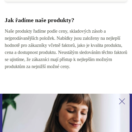
Jak řadíme naše produkty?
Naše produkty řadíme podle ceny, skladových zásob a
nejprodávanějších položek. Nabídky jsou založeny na nejlepší
hodnotě pro zákazníky včetně faktorů, jako je kvalita produktu,
cena a dostupnost produktu. Neustálým sledováním těchto faktorů
se ujistíme, že zákazníci mají přístup k nejlepším možným
produktům za nejnižší možné ceny.
Přihlas se k odběru našich novinek a
ušetři 400 Kč!
Už nikdy nepromeškej žádnou nabídku.