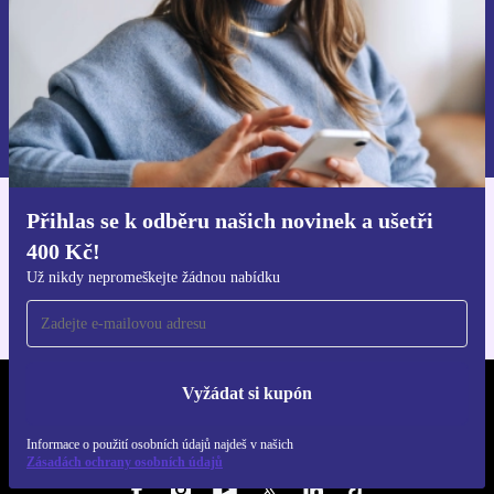
Chci voucher
Informace o použití osobních údajů najdeš v našich
Zásadách ochrany osobních údajů
.
Přihlas se k odběru našich novinek a ušetři
Stáhni si aplikaci refurbed
400 Kč!
Pro iOS a Android
Už nikdy nepromeškejte žádnou nabídku
Vyžádat si kupón
REFURBED ČESKO - RETHINK NEW.
Informace o použití osobních údajů najdeš v našich
SLEDUJ NÁS
Zásadách ochrany osobních údajů