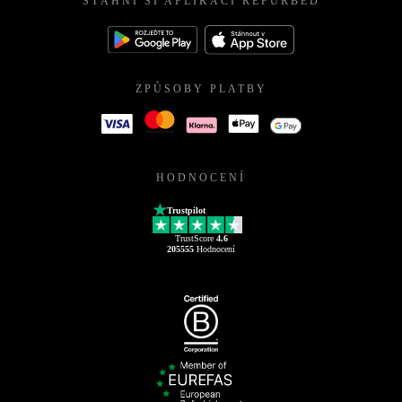
STÁHNI SI APLIKACI REFURBED
ZPŮSOBY PLATBY
HODNOCENÍ
Trustpilot
TrustScore
4.6
205555
Hodnocení