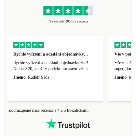
Na základě
205555 recenzí
Rychlé vyřízení a odeslání objednávky…
Vše v pořá
Rychlé vyřízení a odeslání objednávky zboží
Vše v pořádk
Nokia X20, zboží v perfektním stavu vzhled
super, doraz
nového výrobku, cena výborná, funguje v
doprava ryc
Jméno
Rudolf Šáda
Jméno
Miro
pořádku, obchod doporučuji.
Zobrazujeme naše recenze s 4 a 5 hvězdičkami