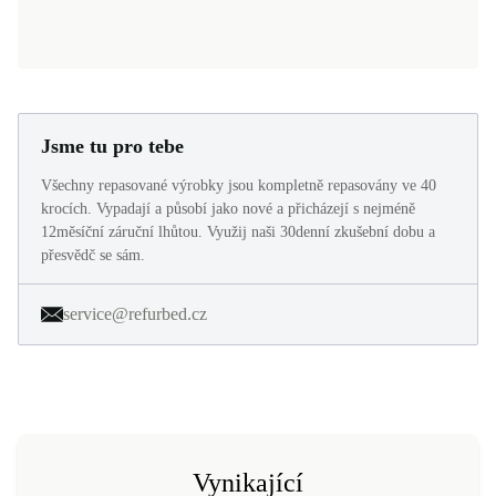
Jsme tu pro tebe
Všechny repasované výrobky jsou kompletně repasovány ve 40
krocích. Vypadají a působí jako nové a přicházejí s nejméně
12měsíční záruční lhůtou. Využij naši 30denní zkušební dobu a
přesvědč se sám.
service@refurbed.cz
Vynikající