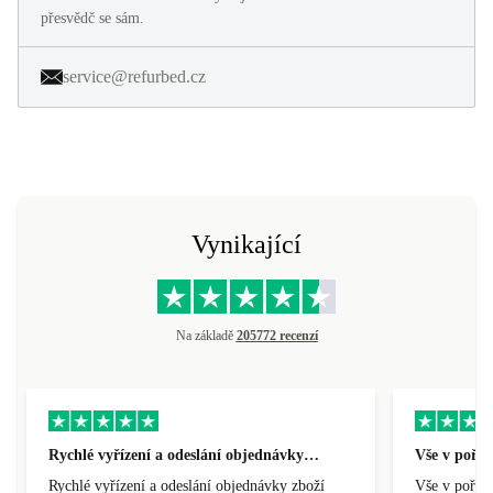
přesvědč se sám.
service@refurbed.cz
Vynikající
Na základě
205772 recenzí
Rychlé vyřízení a odeslání objednávky…
Vše v pořá
Rychlé vyřízení a odeslání objednávky zboží
Vše v pořádk