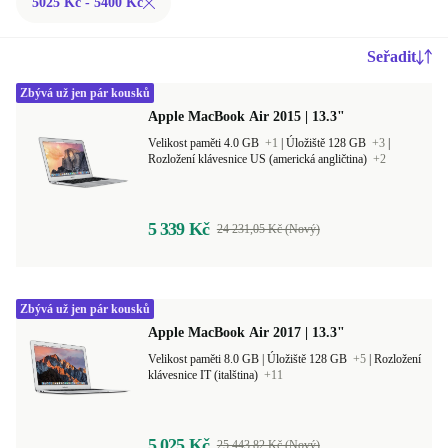
5025 Kč - 5400 Kč
Seřadit
Zbývá už jen pár kousků
Apple MacBook Air 2015 | 13.3"
Velikost paměti 4.0 GB
+1
|
Úložiště 128 GB
+3
|
Rozložení klávesnice US (americká angličtina)
+2
5 339 Kč
24 231,05 Kč (Nový)
Zbývá už jen pár kousků
Apple MacBook Air 2017 | 13.3"
Velikost paměti 8.0 GB |
Úložiště 128 GB
+5
|
Rozložení
klávesnice IT (italština)
+11
5 025 Kč
25 443,82 Kč (Nový)