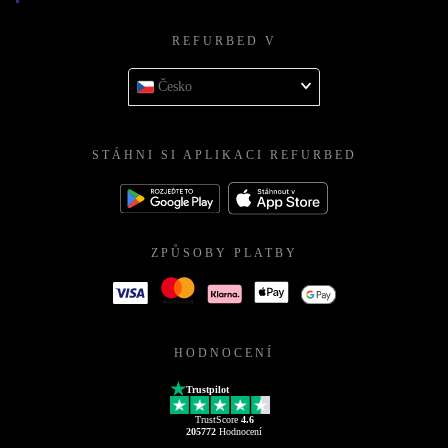
REFURBED V
Česko
STÁHNI SI APLIKACI REFURBED
ZPŮSOBY PLATBY
HODNOCENÍ
Trustpilot
TrustScore
4.6
205772
Hodnocení