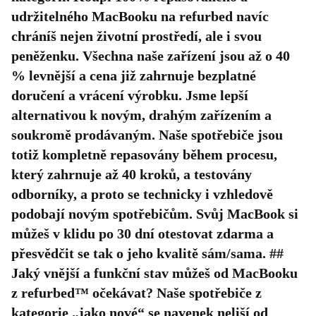
udržitelného MacBooku na refurbed navíc
chráníš nejen životní prostředí, ale i svou
peněženku. Všechna naše zařízení jsou až o 40
% levnější a cena již zahrnuje bezplatné
doručení a vrácení výrobku. Jsme lepší
alternativou k novým, drahým zařízením a
soukromě prodávaným. Naše spotřebiče jsou
totiž kompletně repasovány během procesu,
který zahrnuje až 40 kroků, a testovány
odborníky, a proto se technicky i vzhledově
podobají novým spotřebičům. Svůj MacBook si
můžeš v klidu po 30 dní otestovat zdarma a
přesvědčit se tak o jeho kvalitě sám/sama. ##
Jaký vnější a funkční stav můžeš od MacBooku
z refurbed™ očekávat? Naše spotřebiče z
kategorie „jako nové“ se navenek neliší od