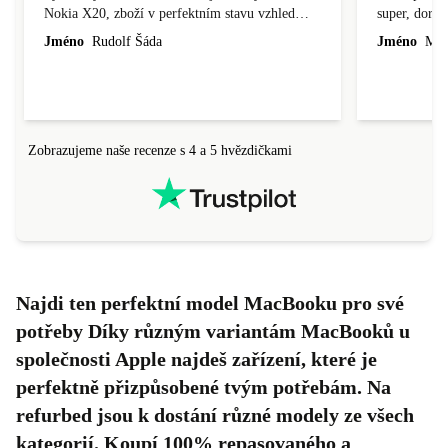
Nokia X20, zboží v perfektním stavu vzhled
super, doraz
nového výrobku, cena výborná, funguje v
doprava ryc
Jméno
Rudolf Šáda
Jméno
Miro
pořádku, obchod doporučuji.
Zobrazujeme naše recenze s 4 a 5 hvězdičkami
Najdi ten perfektní model MacBooku pro své
potřeby Díky různým variantám MacBooků u
společnosti Apple najdeš zařízení, které je
perfektně přizpůsobené tvým potřebám. Na
refurbed jsou k dostání různé modely ze všech
kategorií. Koupí 100% repasovaného a