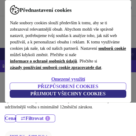
Stáhnout aplikaci
Stáhnout
Přednastavení cookies
Používejte refurbed rychle a snadno
Naše soubory cookies slouží především k tomu, aby se ti
zobrazoval relevantnější obsah. Abychom mohli vše správně
nastavit, potřebujeme tvůj souhlas k analýze toho, jak náš web
používáš, a k personalizaci obsahu i reklam. K tomu využíváme
cookies jak naše, tak od našich partnerů. Nastavení
souborů cookie
Mobily a smartphony
Notebooky
Tablety
Chytré hodinky
Doplňky
můžeš kdykoli změnit. Přečtěte si naše
informace o ochraně osobních údajů
. Přečtěte si
📱 -5 % NAVÍC na všechny iPhony – kód: IPHONEDEAL-
OP
zásady používání souborů cookie zpracovatele dat
.
Omezené využití
Domů
Produkty
Notebooky
PŘIZPŮSOBENÍ COOKIES
MacBooky:
PŘIJMOUT VŠECHNY COOKIES
Vysoce kvalitní repasované Macbooky za skvělou cenu. Tvoje
udržitelnější volba s minimálně 12měsíční zárukou.
Cena
Filtrovat