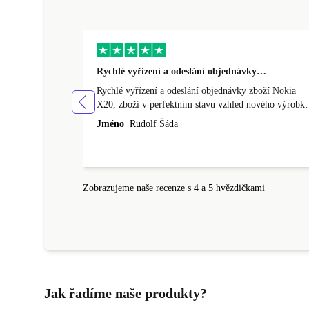
Rychlé vyřízení a odeslání objednávky…
Rychlé vyřízení a odeslání objednávky zboží Nokia
X20, zboží v perfektním stavu vzhled nového výrobku
cena výborná, funguje v pořádku, obchod doporučuji.
Jméno
Rudolf Šáda
Zobrazujeme naše recenze s 4 a 5 hvězdičkami
Jak řadíme naše produkty?