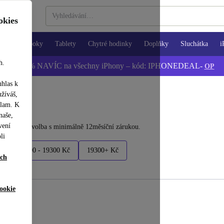
okies
Notebooky
Tablety
Chytré hodinky
Doplňky
Sluchátka
i
h.
📱 -5 % NAVÍC na všechny iPhony – kód: IPHONEDEAL-
OP
uhlas k
užíváš,
klam. K
naše,
vení
ržitelnější volba s minimálně 12měsíční zárukou.
li
č
14700 - 19300 Kč
19300+ Kč
ích
ookie