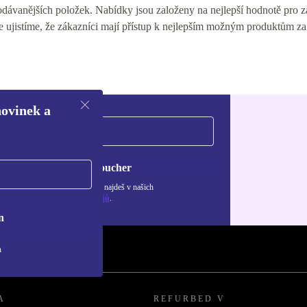
ávanějších položek. Nabídky jsou založeny na nejlepší hodnotě pro zák
e ujistíme, že zákazníci mají přístup k nejlepším možným produktům za
novinek a
Chci voucher
ormace o použití osobních údajů najdeš v našich
adách ochrany osobních údajů
.
n
h
A
REFURBED V