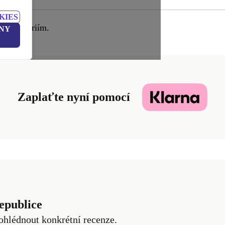
KIES
vým kritériím.
NY
Zaplaťte nyní pomocí
epublice
ohlédnout konkrétní recenze.