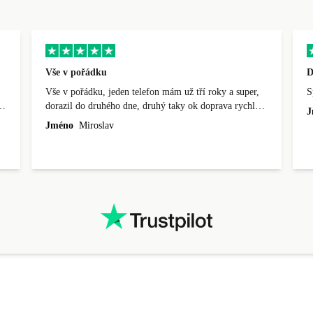
Vše v pořádku
D
Vše v pořádku, jeden telefon mám už tří roky a super,
S
,
dorazil do druhého dne, druhý taky ok doprava rychlá
J
do dvou dnů.
Jméno
Miroslav