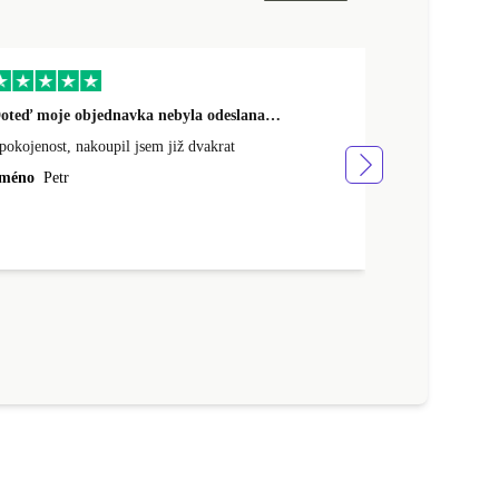
oteď moje objednavka nebyla odeslana…
Mohu doporuč
pokojenost, nakoupil jsem již dvakrat
Mohu doporuči
dorazilo rychl
méno
Petr
tohodle prodej
Jméno
Marek