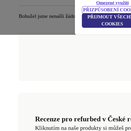
Omezené využití
PŘIZPŮSOBENÍ COO
Bohužel jsme nenašli žádné produkty odpovídající t
PŘIJMOUT VŠECH
COOKIES
Recenze pro refurbed v České r
Kliknutím na naše produkty si můžeš pr