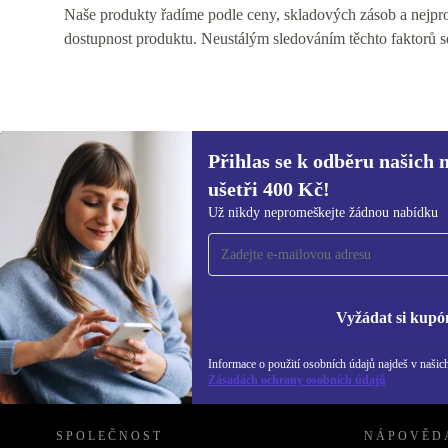
Naše produkty řadíme podle ceny, skladových zásob a nejprod
dostupnost produktu. Neustálým sledováním těchto faktorů s
Přihlas se k odběru našich 
ušetři 400 Kč!
Přihlas se k odběru našich novinek a
Už nikdy nepromeškejte žádnou nabídku
ušetři 400 Kč!
Už nikdy nepromeškej žádnou nabídku.
Inf
Zás
Vyžádat si kupó
Informace o použití osobních údajů najdeš v našic
REFURBED ČESKO - RETHINK NEW.
Zásadách ochrany osobních údajů
SPOLEČNOST
NÁPOVĚD