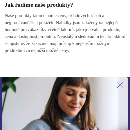
Jak řadíme naše produkty?
Naše produkty řadíme podle ceny, skladových zásob a
nejprodávanějších položek. Nabídky jsou založeny na nejlepší
hodnotě pro zákazníky včetně faktorů, jako je kvalita produktu,
cena a dostupnost produktu. Neustálým sledováním těchto faktorů
se ujistíme, že zákazníci mají přístup k nejlepším možným
produktům za nejnižší možné ceny.
Přihlas se k odběru našich novinek a
ušetři 400 Kč!
Už nikdy nepromeškej žádnou nabídku.