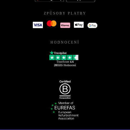
ZPŮSOBY PLATBY
HODNOCENÍ
Trustpilot
TrustScore
4.6
205555
Hodnocení