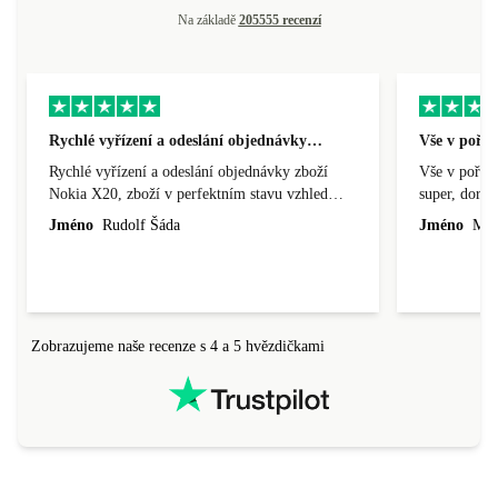
Na základě
205555 recenzí
Rychlé vyřízení a odeslání objednávky…
Vše v pořá
Rychlé vyřízení a odeslání objednávky zboží
Vše v pořádk
Nokia X20, zboží v perfektním stavu vzhled
super, doraz
nového výrobku, cena výborná, funguje v
doprava ryc
Jméno
Rudolf Šáda
Jméno
Miro
pořádku, obchod doporučuji.
Zobrazujeme naše recenze s 4 a 5 hvězdičkami