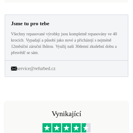
Jsme tu pro tebe
Všechny repasované výrobky jsou kompletně repasovány ve 40
krocích. Vypadají a působí jako nové a přicházejí s nejméně
12měsíční záruční lhůtou. Využij naši 30denní zkušební dobu a
přesvědč se sám.
service@refurbed.cz
Vynikající