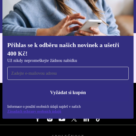
Chci voucher
Informace o použití osobních údajů najdeš v našich
Zásadách ochrany osobních údajů
.
Přihlas se k odběru našich novinek a ušetři
Stáhni si aplikaci refurbed
400 Kč!
Pro iOS a Android
Už nikdy nepromeškejte žádnou nabídku
Vyžádat si kupón
REFURBED ČESKO - RETHINK NEW.
Informace o použití osobních údajů najdeš v našich
SLEDUJ NÁS
Zásadách ochrany osobních údajů