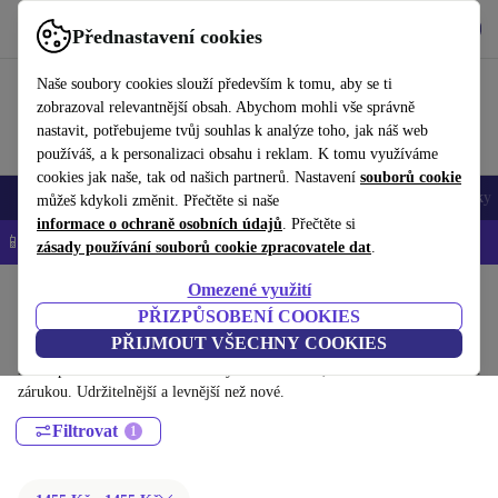
Stáhnout aplikaci
Stáhnout
Přednastavení cookies
Používejte refurbed rychle a snadno
Naše soubory cookies slouží především k tomu, aby se ti
zobrazoval relevantnější obsah. Abychom mohli vše správně
nastavit, potřebujeme tvůj souhlas k analýze toho, jak náš web
používáš, a k personalizaci obsahu i reklam. K tomu využíváme
cookies jak naše, tak od našich partnerů. Nastavení
souborů cookie
Mobily a smartphony
Notebooky
Tablety
Chytré hodinky
Doplňky
můžeš kdykoli změnit. Přečtěte si naše
informace o ochraně osobních údajů
. Přečtěte si
📱 -5 % NAVÍC na všechny iPhony – kód: IPHONEDEAL-
OP
zásady používání souborů cookie zpracovatele dat
.
Omezené využití
Domů
Produkty
Kamery a fotoaparáty
PŘIZPŮSOBENÍ COOKIES
Outdoorové kamery:
PŘIJMOUT VŠECHNY COOKIES
Dříve použité Outdoorové kamery – renovované, s minimálně 12 měsíční
zárukou. Udržitelnější a levnější než nové.
Filtrovat