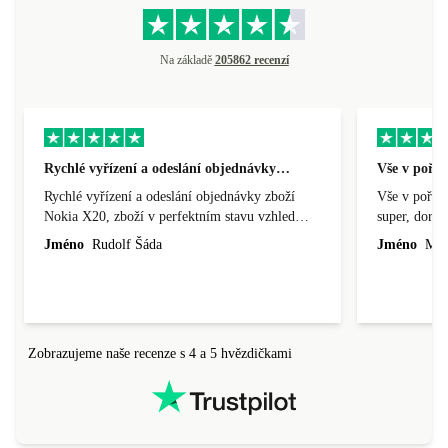
Na základě
205862 recenzí
Rychlé vyřízení a odeslání objednávky…
Vše v pořá
Rychlé vyřízení a odeslání objednávky zboží
Vše v pořádk
Nokia X20, zboží v perfektním stavu vzhled
super, doraz
nového výrobku, cena výborná, funguje v
doprava ryc
Jméno
Rudolf Šáda
Jméno
Miro
pořádku, obchod doporučuji.
Zobrazujeme naše recenze s 4 a 5 hvězdičkami