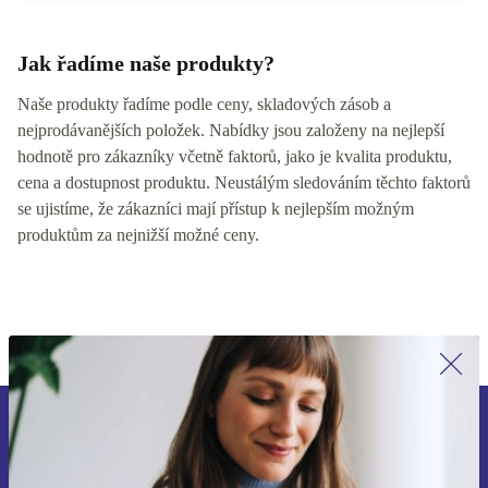
Jak řadíme naše produkty?
Naše produkty řadíme podle ceny, skladových zásob a
nejprodávanějších položek. Nabídky jsou založeny na nejlepší
hodnotě pro zákazníky včetně faktorů, jako je kvalita produktu,
cena a dostupnost produktu. Neustálým sledováním těchto faktorů
se ujistíme, že zákazníci mají přístup k nejlepším možným
produktům za nejnižší možné ceny.
Přihlas se k odběru našich novinek a
ušetři 400 Kč!
Už nikdy nepromeškej žádnou nabídku.