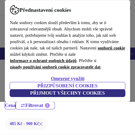
Stáhnout aplikaci
Stáhnout
Přednastavení cookies
Používejte refurbed rychle a snadno
Naše soubory cookies slouží především k tomu, aby se ti
zobrazoval relevantnější obsah. Abychom mohli vše správně
nastavit, potřebujeme tvůj souhlas k analýze toho, jak náš web
používáš, a k personalizaci obsahu i reklam. K tomu využíváme
cookies jak naše, tak od našich partnerů. Nastavení
souborů cookie
Mobily a smartphony
Notebooky
Tablety
Chytré hodinky
Doplňky
můžeš kdykoli změnit. Přečtěte si naše
informace o ochraně osobních údajů
. Přečtěte si
Domů
zásady používání souborů cookie zpracovatele dat
Produkty
Zdraví a krása
.
Péče o tělo:
Omezené využití
PŘIZPŮSOBENÍ COOKIES
Vysoce kvalitní repasované přístroje na péči o tělo a pleť za skvělou
PŘIJMOUT VŠECHNY COOKIES
cenu. Udržitelnější volba s minimálně 12měsíční zárukou.
Cena
Filtrovat
485 Kč - 900 Kč