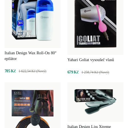
Italian Design Wax Roll-On 80°
epilátor
Yahari Goliat vysoušeč vlasů
705 Kč
1 622,54 Kč (Nový)
679 Kč
1 258,74 Kč (Nový)
Italian Design Liss Xtreme