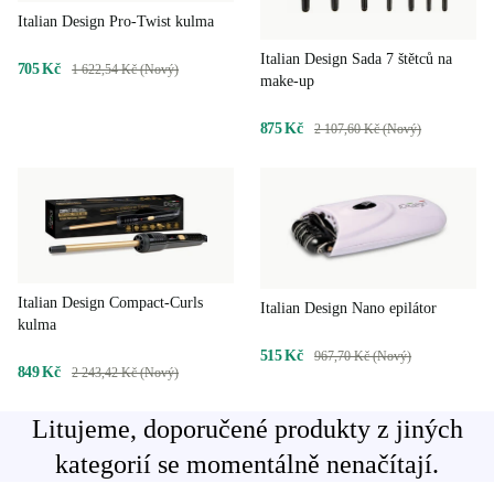
Italian Design Pro-Twist kulma
Italian Design Sada 7 štětců na
705 Kč
1 622,54 Kč (Nový)
make-up
875 Kč
2 107,60 Kč (Nový)
Italian Design Compact-Curls
Italian Design Nano epilátor
kulma
515 Kč
967,70 Kč (Nový)
849 Kč
2 243,42 Kč (Nový)
Litujeme, doporučené produkty z jiných
kategorií se momentálně nenačítají.