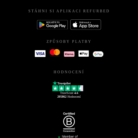
STÁHNI SI APLIKACI REFURBED
ZPŮSOBY PLATBY
HODNOCENÍ
Trustpilot
TrustScore
4.6
205862
Hodnocení