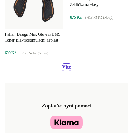
žehlička na vlasy
875 Kč
3 613,73 Kč (Nový)
Italian Design Max Gluteus EMS
Toner Elektrostimulační náplast
609 Kč
1 258,74 Kč (Nový)
Více
Zaplaťte nyní pomocí