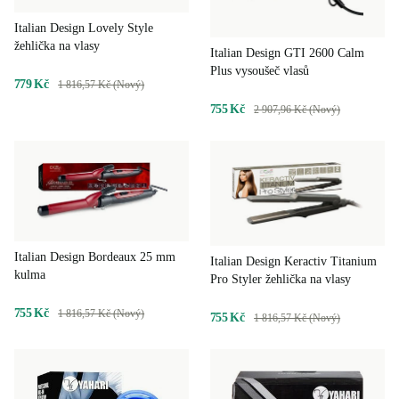
Italian Design Lovely Style
žehlička na vlasy
Italian Design GTI 2600 Calm
Plus vysoušeč vlasů
779 Kč
1 816,57 Kč (Nový)
755 Kč
2 907,96 Kč (Nový)
Italian Design Bordeaux 25 mm
Italian Design Keractiv Titanium
kulma
Pro Styler žehlička na vlasy
755 Kč
1 816,57 Kč (Nový)
755 Kč
1 816,57 Kč (Nový)