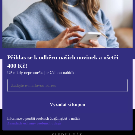
Chci voucher
Informace o použití osobních údajů najdeš v našich
Zásadách ochrany osobních údajů
.
Přihlas se k odběru našich novinek a ušetři
400 Kč!
Stáhni si aplikaci refurbed
Už nikdy nepromeškejte žádnou nabídku
Pro iOS a Android
Vyžádat si kupón
Informace o použití osobních údajů najdeš v našich
REFURBED ČESKO - RETHINK NEW.
Zásadách ochrany osobních údajů