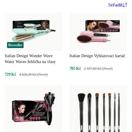
Seřadit
Bestseller
Italian Design Vyhlazovací kartáč
Italian Design Wonder Wave
Water Waves žehlička na vlasy
705 Kč
2 107,60 Kč (Nový)
729 Kč
4 826,39 Kč (Nový)