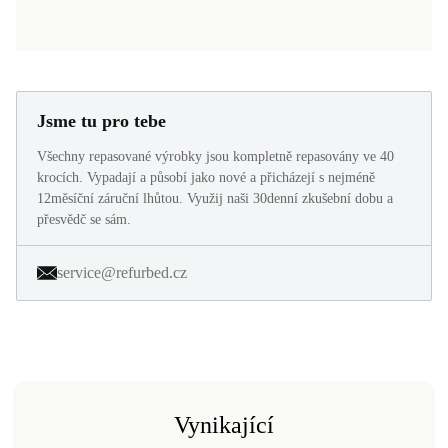
Jsme tu pro tebe
Všechny repasované výrobky jsou kompletně repasovány ve 40
krocích. Vypadají a působí jako nové a přicházejí s nejméně
12měsíční záruční lhůtou. Využij naši 30denní zkušební dobu a
přesvědč se sám.
service@refurbed.cz
Vynikající