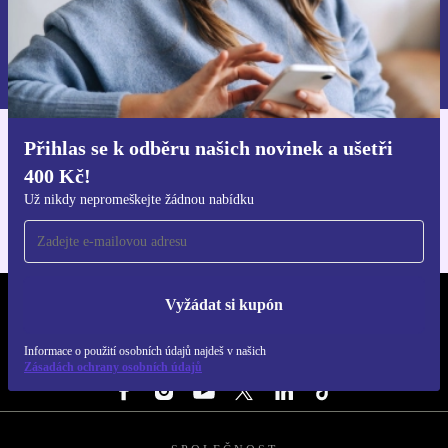
Chci voucher
Informace o použití osobních údajů najdeš v našich
Zásadách ochrany osobních údajů
.
Přihlas se k odběru našich novinek a ušetři
Stáhni si aplikaci refurbed
400 Kč!
Pro iOS a Android
Už nikdy nepromeškejte žádnou nabídku
Vyžádat si kupón
REFURBED ČESKO - RETHINK NEW.
Informace o použití osobních údajů najdeš v našich
SLEDUJ NÁS
Zásadách ochrany osobních údajů