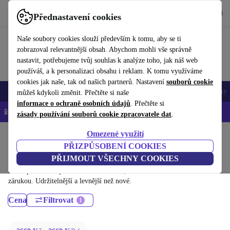
Stáhnout aplikaci
Stáhnout
Přednastavení cookies
Používejte refurbed rychle a snadno
Naše soubory cookies slouží především k tomu, aby se ti
zobrazoval relevantnější obsah. Abychom mohli vše správně
nastavit, potřebujeme tvůj souhlas k analýze toho, jak náš web
používáš, a k personalizaci obsahu i reklam. K tomu využíváme
cookies jak naše, tak od našich partnerů. Nastavení
souborů cookie
Mobily a smartphony
Notebooky
Tablety
Chytré hodinky
Doplňky
můžeš kdykoli změnit. Přečtěte si naše
informace o ochraně osobních údajů
. Přečtěte si
📱 -5 % NAVÍC na všechny iPhony – kód: IPHONEDEAL-
OP
zásady používání souborů cookie zpracovatele dat
.
Omezené využití
Domů
Produkty
Konzole
PŘIZPŮSOBENÍ COOKIES
PlayStation:
PŘIJMOUT VŠECHNY COOKIES
Dříve použité PlayStation – renovované, s minimálně 12 měsíční
zárukou. Udržitelnější a levnější než nové.
Cena
Filtrovat