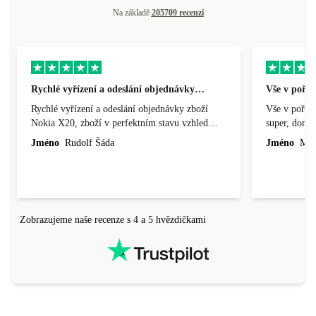
Na základě
205709 recenzí
Rychlé vyřízení a odeslání objednávky…
Vše v pořá
Rychlé vyřízení a odeslání objednávky zboží
Vše v pořádk
Nokia X20, zboží v perfektním stavu vzhled
super, doraz
nového výrobku, cena výborná, funguje v
doprava ryc
Jméno
Rudolf Šáda
Jméno
Miro
pořádku, obchod doporučuji.
Zobrazujeme naše recenze s 4 a 5 hvězdičkami