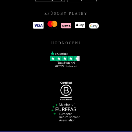
ZPŮSOBY PLATBY
HODNOCENÍ
Trustpilot
TrustScore
4.6
205709
Hodnocení