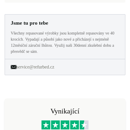
Jsme tu pro tebe
Všechny repasované výrobky jsou kompletně repasovány ve 40
krocích. Vypadají a působí jako nové a přicházejí s nejméně
12měsíční záruční lhůtou. Využij naši 30denní zkušební dobu a
přesvědč se sám.
service@refurbed.cz
Vynikající