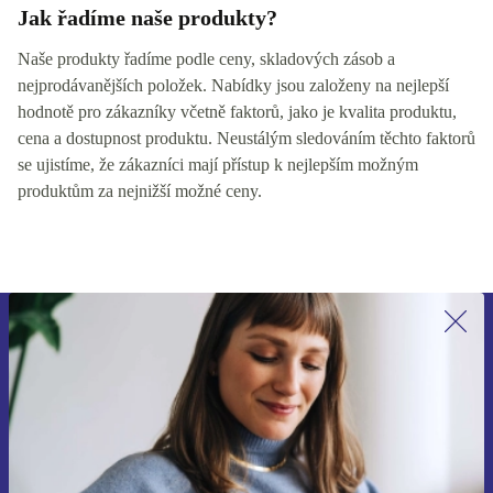
Jak řadíme naše produkty?
Naše produkty řadíme podle ceny, skladových zásob a
nejprodávanějších položek. Nabídky jsou založeny na nejlepší
hodnotě pro zákazníky včetně faktorů, jako je kvalita produktu,
cena a dostupnost produktu. Neustálým sledováním těchto faktorů
se ujistíme, že zákazníci mají přístup k nejlepším možným
produktům za nejnižší možné ceny.
Přihlas se k odběru našich novinek a
ušetři 400 Kč!
Už nikdy nepromeškej žádnou nabídku.