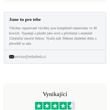
Jsme tu pro tebe
Všechny repasované výrobky jsou kompletně repasovány ve 40
krocích. Vypadají a působí jako nové a přicházejí s nejméně
12měsíční záruční lhůtou. Využij naši 30denní zkušební dobu a
přesvědč se sám.
service@refurbed.cz
Vynikající