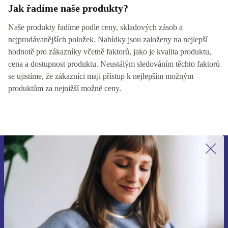
Jak řadíme naše produkty?
Naše produkty řadíme podle ceny, skladových zásob a
nejprodávanějších položek. Nabídky jsou založeny na nejlepší
hodnotě pro zákazníky včetně faktorů, jako je kvalita produktu,
cena a dostupnost produktu. Neustálým sledováním těchto faktorů
se ujistíme, že zákazníci mají přístup k nejlepším možným
produktům za nejnižší možné ceny.
Přihlas se k odběru našich novinek a
ušetři 400 Kč!
Už nikdy nepromeškej žádnou nabídku.