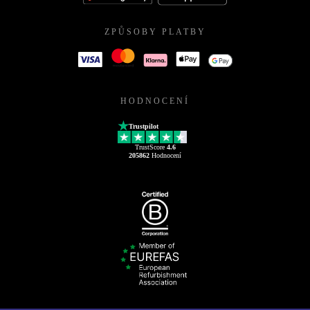
ZPŮSOBY PLATBY
HODNOCENÍ
Trustpilot
TrustScore
4.6
205862
Hodnocení