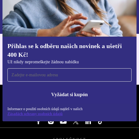
Chci voucher
Informace o použití osobních údajů najdeš v našich
Zásadách ochrany osobních údajů
.
Přihlas se k odběru našich novinek a ušetři
Stáhni si aplikaci refurbed
400 Kč!
Pro iOS a Android
Už nikdy nepromeškejte žádnou nabídku
Vyžádat si kupón
REFURBED ČESKO - RETHINK NEW.
Informace o použití osobních údajů najdeš v našich
SLEDUJ NÁS
Zásadách ochrany osobních údajů