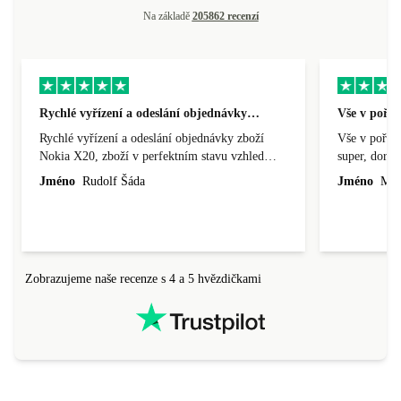
Na základě
205862 recenzí
Rychlé vyřízení a odeslání objednávky…
Vše v pořá
Rychlé vyřízení a odeslání objednávky zboží
Vše v pořádk
Nokia X20, zboží v perfektním stavu vzhled
super, doraz
nového výrobku, cena výborná, funguje v
doprava ryc
Jméno
Rudolf Šáda
Jméno
Miro
pořádku, obchod doporučuji.
Zobrazujeme naše recenze s 4 a 5 hvězdičkami