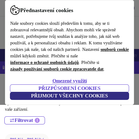
Stáhnout aplikaci
Stáhnout
Přednastavení cookies
Používejte refurbed rychle a snadno
Naše soubory cookies slouží především k tomu, aby se ti
zobrazoval relevantnější obsah. Abychom mohli vše správně
nastavit, potřebujeme tvůj souhlas k analýze toho, jak náš web
používáš, a k personalizaci obsahu i reklam. K tomu využíváme
cookies jak naše, tak od našich partnerů. Nastavení
souborů cookie
Mobily a smartphony
Notebooky
Tablety
Chytré hodinky
Doplňky
můžeš kdykoli změnit. Přečtěte si naše
informace o ochraně osobních údajů
. Přečtěte si
📱 -5 % NAVÍC na všechny iPhony – kód: IPHONEDEAL-
OP
zásady používání souborů cookie zpracovatele dat
.
Omezené využití
Domů
Produkty
Příslušenství
Příslušenství ke smartphonům a mobilům
Kombin
PŘIZPŮSOBENÍ COOKIES
Sady refurbed:
PŘIJMOUT VŠECHNY COOKIES
Vysokokvalitní refurbed balíčky s minimálně 12 měsíční zárukou pro
vaše zařízení.
Filtrovat