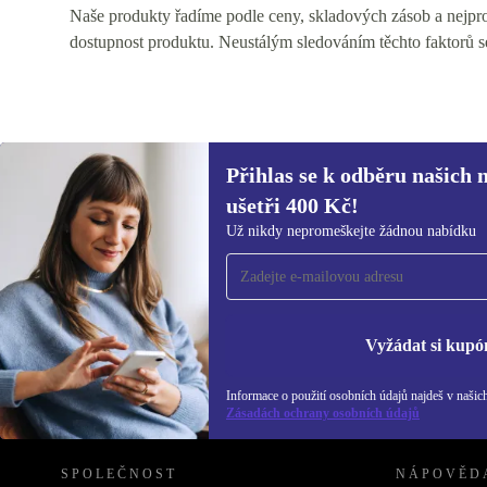
Naše produkty řadíme podle ceny, skladových zásob a nejprod
dostupnost produktu. Neustálým sledováním těchto faktorů s
Přihlas se k odběru našich 
ušetři 400 Kč!
Přihlas se k odběru našich novinek a
Už nikdy nepromeškejte žádnou nabídku
ušetři 400 Kč!
Už nikdy nepromeškej žádnou nabídku.
Inf
Zás
Vyžádat si kupó
Informace o použití osobních údajů najdeš v našic
REFURBED ČESKO - RETHINK NEW.
Zásadách ochrany osobních údajů
SPOLEČNOST
NÁPOVĚD