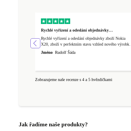
Rychlé vyřízení a odeslání objednávky…
Rychlé vyřízení a odeslání objednávky zboží Nokia
X20, zboží v perfektním stavu vzhled nového výrobku
cena výborná, funguje v pořádku, obchod doporučuji.
Jméno
Rudolf Šáda
Zobrazujeme naše recenze s 4 a 5 hvězdičkami
Jak řadíme naše produkty?