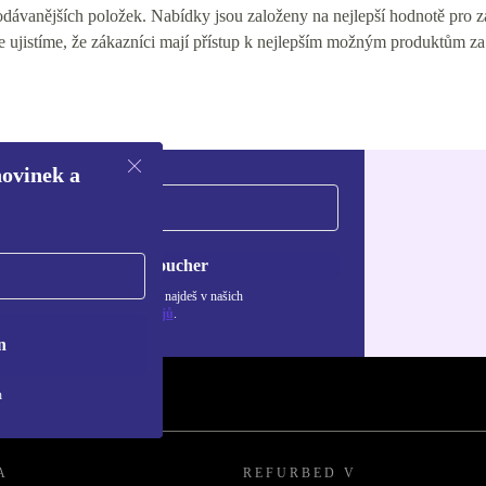
ávanějších položek. Nabídky jsou založeny na nejlepší hodnotě pro zák
e ujistíme, že zákazníci mají přístup k nejlepším možným produktům za
novinek a
Chci voucher
ormace o použití osobních údajů najdeš v našich
adách ochrany osobních údajů
.
n
h
A
REFURBED V