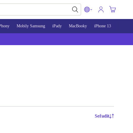
Phony
Mobily Samsung
iPady
MacBooky
iPhone 13
iPhone 
Seřadit