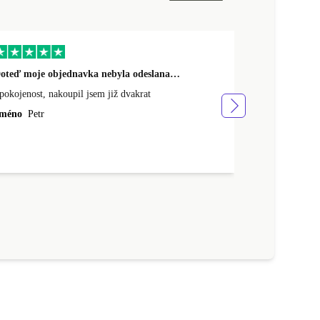
oteď moje objednavka nebyla odeslana…
Mohu doporuč
pokojenost, nakoupil jsem již dvakrat
Mohu doporuči
dorazilo rychl
méno
Petr
tohodle prodej
Jméno
Marek