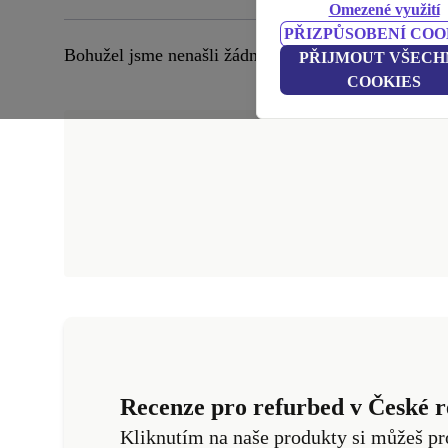
Omezené využití
PŘIZPŮSOBENÍ COO
Bohužel jsme nenašli žádné produkty odpovídající t
PŘIJMOUT VŠECH
COOKIES
Recenze pro refurbed v České r
Kliknutím na naše produkty si můžeš pr