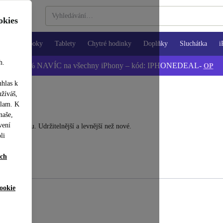
okies
Notebooky
Tablety
Chytré hodinky
Doplňky
Sluchátka
i
h.
📱 -5 % NAVÍC na všechny iPhony – kód: IPHONEDEAL-
OP
uhlas k
užíváš,
klam. K
naše,
vení
ní zárukou. Udržitelnější a levnější než nové.
li
ích
ookie