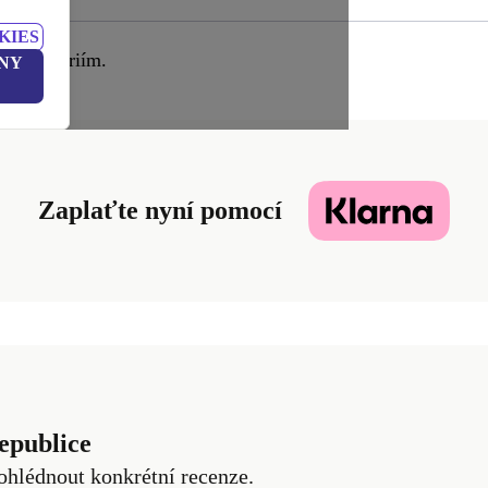
KIES
vým kritériím.
NY
Zaplaťte nyní pomocí
epublice
ohlédnout konkrétní recenze.