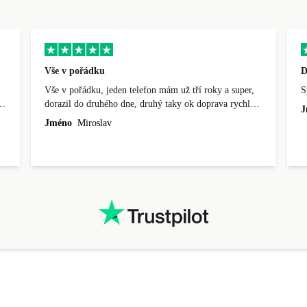
Vše v pořádku
D
Vše v pořádku, jeden telefon mám už tří roky a super,
S
,
dorazil do druhého dne, druhý taky ok doprava rychlá
J
do dvou dnů.
Jméno
Miroslav