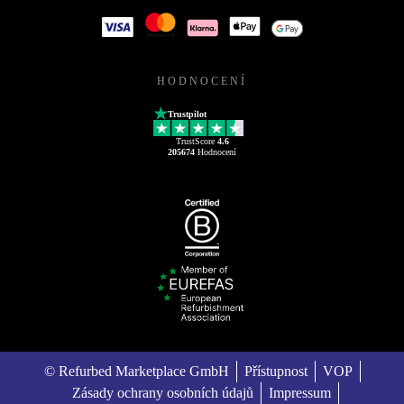
HODNOCENÍ
Trustpilot
TrustScore
4.6
205674
Hodnocení
© Refurbed Marketplace GmbH
Přístupnost
VOP
Zásady ochrany osobních údajů
Impressum