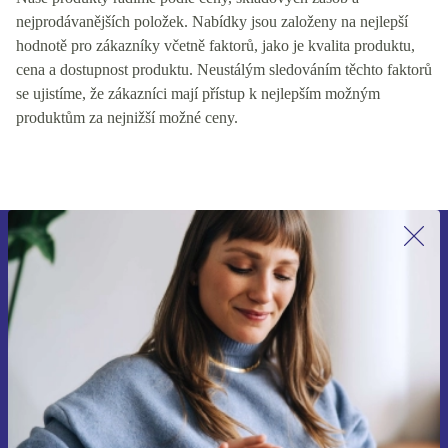
nejprodávanějších položek. Nabídky jsou založeny na nejlepší
hodnotě pro zákazníky včetně faktorů, jako je kvalita produktu,
cena a dostupnost produktu. Neustálým sledováním těchto faktorů
se ujistíme, že zákazníci mají přístup k nejlepším možným
produktům za nejnižší možné ceny.
Přihlas se k odběru našich novinek a
ušetři 400 Kč!
Už nikdy nepromeškej žádnou nabídku.
Chci voucher
Informace o použití osobních údajů najdeš v našich