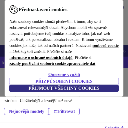
Stáhnout aplikaci
Stáhnout
Přednastavení cookies
Používejte refurbed rychle a snadno
Naše soubory cookies slouží především k tomu, aby se ti
zobrazoval relevantnější obsah. Abychom mohli vše správně
nastavit, potřebujeme tvůj souhlas k analýze toho, jak náš web
používáš, a k personalizaci obsahu i reklam. K tomu využíváme
cookies jak naše, tak od našich partnerů. Nastavení
souborů cookie
Mobily a smartphony
Notebooky
Tablety
Chytré hodinky
Doplňky
můžeš kdykoli změnit. Přečtěte si naše
informace o ochraně osobních údajů
. Přečtěte si
📱 -5 % NAVÍC na všechny iPhony – kód: IPHONEDEAL-
OP
zásady používání souborů cookie zpracovatele dat
.
Omezené využití
Domů
Produkty
Tablety
PŘIZPŮSOBENÍ COOKIES
Tablety Microsoft:
PŘIJMOUT VŠECHNY COOKIES
Dříve použité Tablety Microsoft – renovované, s minimálně 12 měsíční
zárukou. Udržitelnější a levnější než nové.
Nejnovější modely
Filtrovat