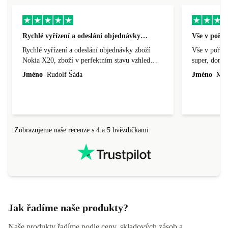
Rychlé vyřízení a odeslání objednávky…
Vše v pořá
Rychlé vyřízení a odeslání objednávky zboží
Vše v pořádk
Nokia X20, zboží v perfektním stavu vzhled
super, doraz
nového výrobku, cena výborná, funguje v
doprava ryc
Jméno
Rudolf Šáda
Jméno
Miro
pořádku, obchod doporučuji.
Zobrazujeme naše recenze s 4 a 5 hvězdičkami
Jak řadíme naše produkty?
Naše produkty řadíme podle ceny, skladových zásob a