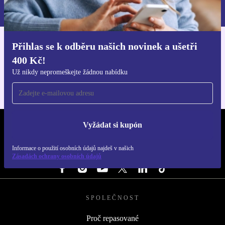
Zásadách ochrany osobních údajů
.
Přihlas se k odběru našich novinek a ušetři
Stáhni si aplikaci refurbed
400 Kč!
Pro iOS a Android
Už nikdy nepromeškejte žádnou nabídku
Vyžádat si kupón
REFURBED ČESKO - RETHINK NEW.
Informace o použití osobních údajů najdeš v našich
SLEDUJ NÁS
Zásadách ochrany osobních údajů
SPOLEČNOST
Proč repasované