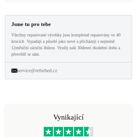
Jsme tu pro tebe
Všechny repasované výrobky jsou kompletně repasovány ve 40
krocích. Vypadají a působí jako nové a přicházejí s nejméně
12měsíční záruční lhůtou. Využij naši 30denní zkušební dobu a
přesvědč se sám.
service@refurbed.cz
Vynikající