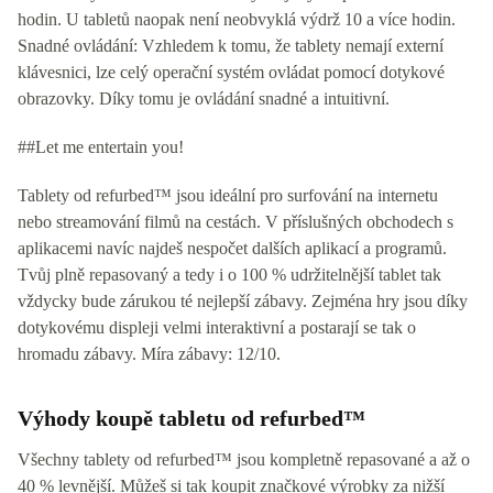
hodin. U tabletů naopak není neobvyklá výdrž 10 a více hodin.
Snadné ovládání: Vzhledem k tomu, že tablety nemají externí
klávesnici, lze celý operační systém ovládat pomocí dotykové
obrazovky. Díky tomu je ovládání snadné a intuitivní.
##Let me entertain you!
Tablety od refurbed™ jsou ideální pro surfování na internetu
nebo streamování filmů na cestách. V příslušných obchodech s
aplikacemi navíc najdeš nespočet dalších aplikací a programů.
Tvůj plně repasovaný a tedy i o 100 % udržitelnější tablet tak
vždycky bude zárukou té nejlepší zábavy. Zejména hry jsou díky
dotykovému displeji velmi interaktivní a postarají se tak o
hromadu zábavy. Míra zábavy: 12/10.
Výhody koupě tabletu od refurbed™
Všechny tablety od refurbed™ jsou kompletně repasované a až o
40 % levnější. Můžeš si tak koupit značkové výrobky za nižší