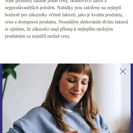
Naše produkty řadíme podle ceny, skladových zásob a
nejprodávanějších položek. Nabídky jsou založeny na nejlepší
hodnotě pro zákazníky včetně faktorů, jako je kvalita produktu,
cena a dostupnost produktu. Neustálým sledováním těchto faktorů
se ujistíme, že zákazníci mají přístup k nejlepším možným
produktům za nejnižší možné ceny.
Přihlas se k odběru našich novinek a
ušetři 400 Kč!
Už nikdy nepromeškej žádnou nabídku.
Chci voucher