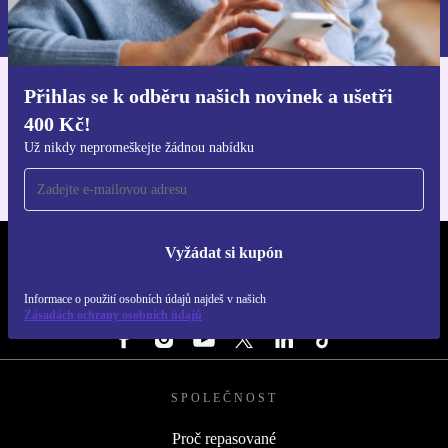
Informace o použití osobních údajů najdeš v našich
Zásadách ochrany osobních údajů
.
Přihlas se k odběru našich novinek a ušetři
Stáhni si aplikaci refurbed
400 Kč!
Pro iOS a Android
Už nikdy nepromeškejte žádnou nabídku
Vyžádat si kupón
REFURBED ČESKO - RETHINK NEW.
Informace o použití osobních údajů najdeš v našich
SLEDUJ NÁS
Zásadách ochrany osobních údajů
SPOLEČNOST
Proč repasované