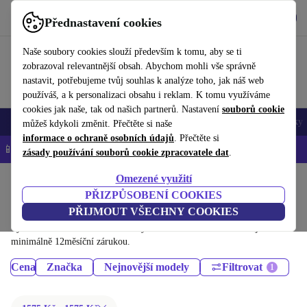
Stáhnout aplikaci
Stáhnout
Přednastavení cookies
Používejte refurbed rychle a snadno
Naše soubory cookies slouží především k tomu, aby se ti
zobrazoval relevantnější obsah. Abychom mohli vše správně
nastavit, potřebujeme tvůj souhlas k analýze toho, jak náš web
používáš, a k personalizaci obsahu i reklam. K tomu využíváme
cookies jak naše, tak od našich partnerů. Nastavení
souborů cookie
Mobily a smartphony
Notebooky
Tablety
Chytré hodinky
Doplňky
můžeš kdykoli změnit. Přečtěte si naše
informace o ochraně osobních údajů
. Přečtěte si
📱 -5 % NAVÍC na všechny iPhony – kód: IPHONEDEAL-
OP
zásady používání souborů cookie zpracovatele dat
.
Omezené využití
Domů
Produkty
PŘIZPŮSOBENÍ COOKIES
Tablety:
PŘIJMOUT VŠECHNY COOKIES
Vysoce kvalitní renovované tablety za skvělou cenu. Udržitelnější volba s
minimálně 12měsíční zárukou.
Cena
Značka
Nejnovější modely
Filtrovat