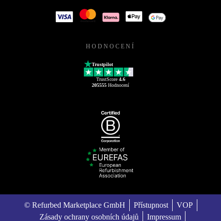
HODNOCENÍ
Trustpilot
TrustScore
4.6
205555
Hodnocení
© Refurbed Marketplace GmbH
Přístupnost
VOP
Zásady ochrany osobních údajů
Impressum