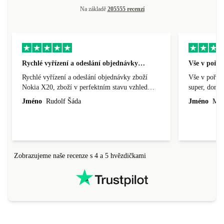
Na základě
205555 recenzí
Rychlé vyřízení a odeslání objednávky…
Vše v pořá
Rychlé vyřízení a odeslání objednávky zboží
Vše v pořádk
Nokia X20, zboží v perfektním stavu vzhled
super, doraz
nového výrobku, cena výborná, funguje v
doprava ryc
Jméno
Rudolf Šáda
Jméno
Miro
pořádku, obchod doporučuji.
Zobrazujeme naše recenze s 4 a 5 hvězdičkami