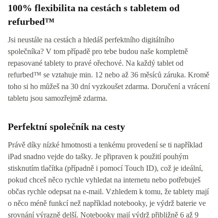
100% flexibilita na cestách s tabletem od
refurbed™
Jsi neustále na cestách a hledáš perfektního digitálního
společníka? V tom případě pro tebe budou naše kompletně
repasované tablety to pravé ořechové. Na každý tablet od
refurbed™ se vztahuje min. 12 nebo až 36 měsíců záruka. Kromě
toho si ho můžeš na 30 dní vyzkoušet zdarma. Doručení a vrácení
tabletu jsou samozřejmě zdarma.
Perfektní společník na cesty
Právě díky nízké hmotnosti a tenkému provedení se ti například
iPad snadno vejde do tašky. Je připraven k použití pouhým
stisknutím tlačítka (případně i pomocí Touch ID), což je ideální,
pokud chceš něco rychle vyhledat na internetu nebo potřebuješ
občas rychle odepsat na e-mail. Vzhledem k tomu, že tablety mají
o něco méně funkcí než například notebooky, je výdrž baterie ve
srovnání výrazně delší. Notebooky mají výdrž přibližně 6 až 9