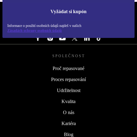
Vyžádat si kupón
REFURBED ČESKO - RETHINK NEW.
Informace o použití osobních údajů najdeš v našich
SLEDUJ NÁS
Zásadách ochrany osobních údajů
SPOLEČNOST
Proč repasované
Proces repasování
Udržitelnost
Kvalita
O nás
Kariéra
Blog