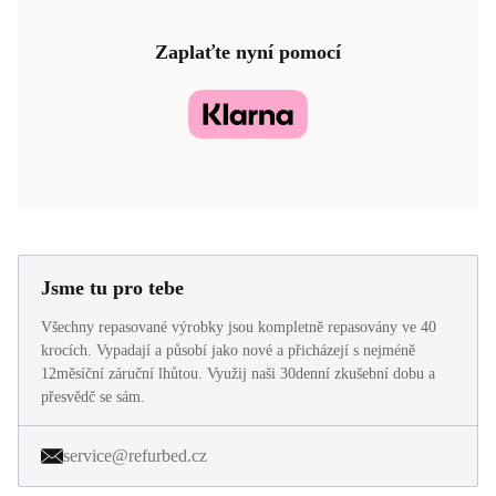
Zaplaťte nyní pomocí
Jsme tu pro tebe
Všechny repasované výrobky jsou kompletně repasovány ve 40
krocích. Vypadají a působí jako nové a přicházejí s nejméně
12měsíční záruční lhůtou. Využij naši 30denní zkušební dobu a
přesvědč se sám.
service@refurbed.cz