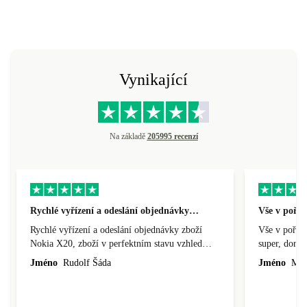
Vynikající
Na základě
205995 recenzí
Rychlé vyřízení a odeslání objednávky…
Vše v pořá
Rychlé vyřízení a odeslání objednávky zboží
Vše v pořádk
Nokia X20, zboží v perfektním stavu vzhled
super, doraz
nového výrobku, cena výborná, funguje v
doprava ryc
Jméno
Rudolf Šáda
Jméno
Miro
pořádku, obchod doporučuji.