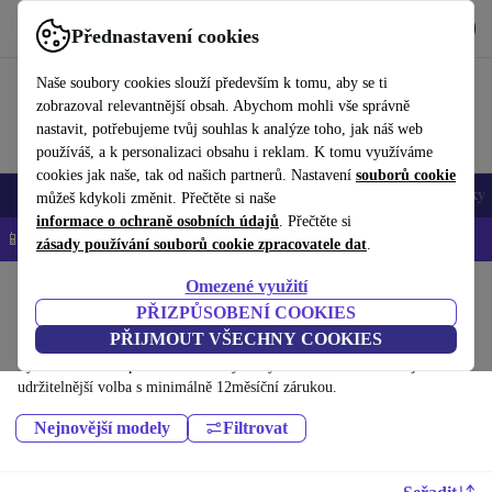
Stáhnout aplikaci
Stáhnout
Přednastavení cookies
Používejte refurbed rychle a snadno
Naše soubory cookies slouží především k tomu, aby se ti
zobrazoval relevantnější obsah. Abychom mohli vše správně
nastavit, potřebujeme tvůj souhlas k analýze toho, jak náš web
používáš, a k personalizaci obsahu i reklam. K tomu využíváme
cookies jak naše, tak od našich partnerů. Nastavení
souborů cookie
Mobily a smartphony
Notebooky
Tablety
Chytré hodinky
Doplňky
můžeš kdykoli změnit. Přečtěte si naše
informace o ochraně osobních údajů
. Přečtěte si
📱 -5 % NAVÍC na všechny iPhony – kód: IPHONEDEAL-
OP
zásady používání souborů cookie zpracovatele dat
.
Omezené využití
Domů
Produkty
Mobily a smartphony
PŘIZPŮSOBENÍ COOKIES
Mobily Sony:
PŘIJMOUT VŠECHNY COOKIES
Vysoce kvalitní repasované telefony Sony za skvělou cenu. Tvoje
udržitelnější volba s minimálně 12měsíční zárukou.
Nejnovější modely
Filtrovat