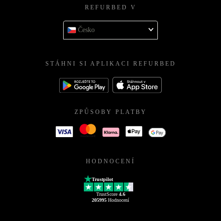
REFURBED V
Česko
STÁHNI SI APLIKACI REFURBED
ZPŮSOBY PLATBY
HODNOCENÍ
Trustpilot
TrustScore
4.6
205995
Hodnocení