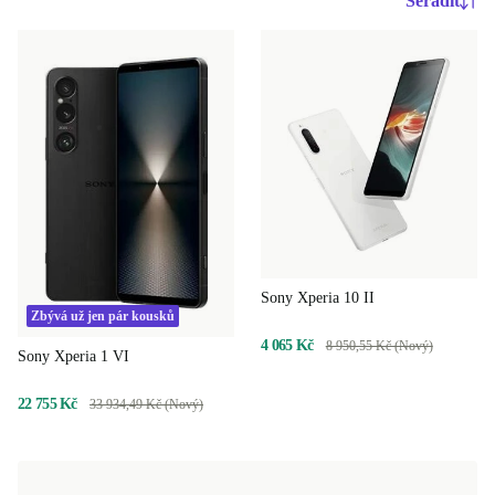
Seřadit
Sony Xperia 10 II
Zbývá už jen pár kousků
4 065 Kč
8 950,55 Kč (Nový)
Sony Xperia 1 VI
22 755 Kč
33 934,49 Kč (Nový)