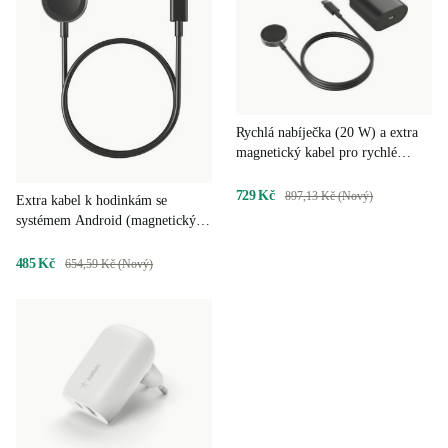
Rychlá nabíječka (20 W) a extra
magnetický kabel pro rychlé
nabíjení hodinek Android Watch
729 Kč
897,13 Kč (Nový)
Extra kabel k hodinkám se
systémem Android (magnetický) -
1 m
485 Kč
654,59 Kč (Nový)