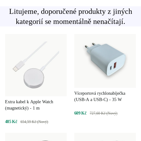
Litujeme, doporučené produkty z jiných
kategorií se momentálně nenačítají.
Víceportová rychlonabíječka
(USB-A a USB-C) - 35 W
Extra kabel k Apple Watch
(magnetický) - 1 m
609 Kč
727,60 Kč (Nový)
485 Kč
654,59 Kč (Nový)