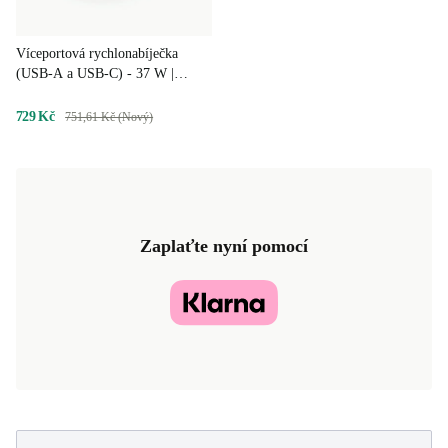
Víceportová rychlonabíječka
(USB-A a USB-C) - 37 W |
Belkin
729 Kč
751,61 Kč (Nový)
Zaplaťte nyní pomocí