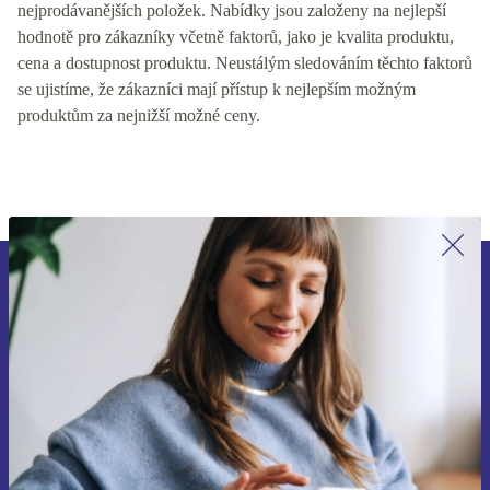
nejprodávanějších položek. Nabídky jsou založeny na nejlepší
hodnotě pro zákazníky včetně faktorů, jako je kvalita produktu,
cena a dostupnost produktu. Neustálým sledováním těchto faktorů
se ujistíme, že zákazníci mají přístup k nejlepším možným
produktům za nejnižší možné ceny.
Přihlas se k odběru našich novinek a
ušetři 400 Kč!
Už nikdy nepromeškej žádnou nabídku.
Chci voucher