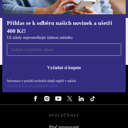
Informace o použití osobních údajů najdeš v našich
Zásadách ochrany osobních údajů
.
Přihlas se k odběru našich novinek a ušetři
400 Kč!
Stáhni si aplikaci refurbed
Pro iOS a Android
Už nikdy nepromeškejte žádnou nabídku
Vyžádat si kupón
REFURBED ČESKO - RETHINK NEW.
Informace o použití osobních údajů najdeš v našich
Zásadách ochrany osobních údajů
SLEDUJ NÁS
SPOLEČNOST
Proč repasované