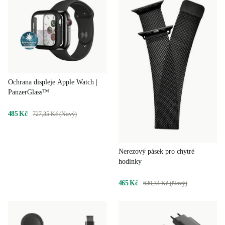
Ochrana displeje Apple Watch |
PanzerGlass™
485 Kč
727,35 Kč (Nový)
Nerezový pásek pro chytré
hodinky
465 Kč
630,34 Kč (Nový)