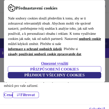
Stáhnout aplikaci
Stáhnout
Přednastavení cookies
Používejte refurbed rychle a snadno
Naše soubory cookies slouží především k tomu, aby se ti
zobrazoval relevantnější obsah. Abychom mohli vše správně
nastavit, potřebujeme tvůj souhlas k analýze toho, jak náš web
používáš, a k personalizaci obsahu i reklam. K tomu využíváme
cookies jak naše, tak od našich partnerů. Nastavení
souborů cookie
Mobily a smartphony
Notebooky
Tablety
Chytré hodinky
Doplňky
můžeš kdykoli změnit. Přečtěte si naše
informace o ochraně osobních údajů
. Přečtěte si
📱 -5 % NAVÍC na všechny iPhony – kód: IPHONEDEAL-
OP
zásady používání souborů cookie zpracovatele dat
.
Omezené využití
Domů
Produkty
Příslušenství
PŘIZPŮSOBENÍ COOKIES
Příslušenství k chytrým hodinkám:
PŘIJMOUT VŠECHNY COOKIES
Vysokokvalitní příslušenství pro chytré hodinky s minimální zárukou 12
měsíců pro vaše zařízení.
Cena
Filtrovat