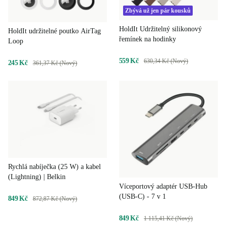
Zbývá už jen pár kousků
HoldIt Udržitelný silikonový
HoldIt udržitelné poutko AirTag
řemínek na hodinky
Loop
559 Kč
630,34 Kč (Nový)
245 Kč
361,37 Kč (Nový)
Rychlá nabíječka (25 W) a kabel
(Lightning) | Belkin
Víceportový adaptér USB-Hub
(USB-C) - 7 v 1
849 Kč
872,87 Kč (Nový)
849 Kč
1 115,41 Kč (Nový)