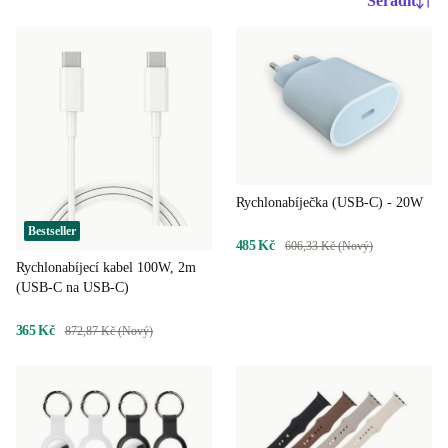
Seřadit
Rychlonabíječka (USB-C) - 20W
Bestseller
485 Kč
606,33 Kč (Nový)
Rychlonabíjecí kabel 100W, 2m
(USB-C na USB-C)
365 Kč
872,87 Kč (Nový)