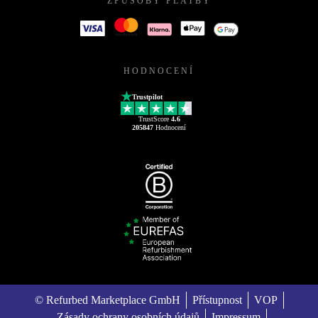
ZPŮSOBY PLATBY
HODNOCENÍ
Trustpilot
TrustScore
4.6
205847
Hodnocení
© Refurbed Marketplace GmbH
Přístupnost
VOP
Zásady ochrany osobních údajů
Impressum