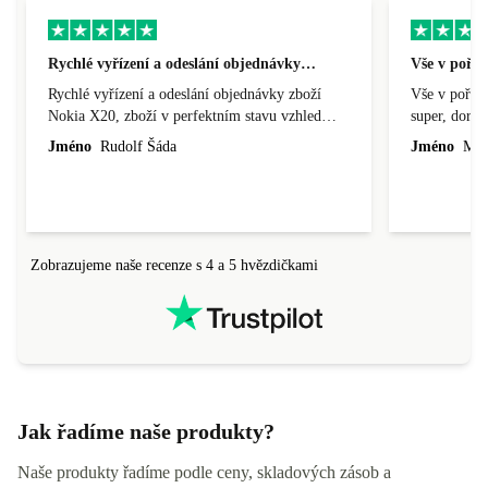
Rychlé vyřízení a odeslání objednávky…
Vše v pořá
Rychlé vyřízení a odeslání objednávky zboží
Vše v pořádk
Nokia X20, zboží v perfektním stavu vzhled
super, doraz
nového výrobku, cena výborná, funguje v
doprava ryc
Jméno
Rudolf Šáda
Jméno
Miro
pořádku, obchod doporučuji.
Zobrazujeme naše recenze s 4 a 5 hvězdičkami
Jak řadíme naše produkty?
Naše produkty řadíme podle ceny, skladových zásob a