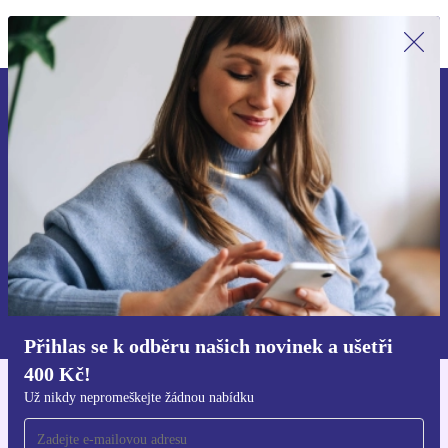
Přihlas se k odběru našich novinek a
ušetři 400 Kč!
Už nikdy nepromeškej žádnou nabídku.
Chci voucher
Informace o použití osobních údajů najdeš v našich
Zásadách ochrany osobních údajů
.
Přihlas se k odběru našich novinek a ušetři
400 Kč!
Už nikdy nepromeškejte žádnou nabídku
Stáhni si aplikaci refurbed
Pro iOS a Android