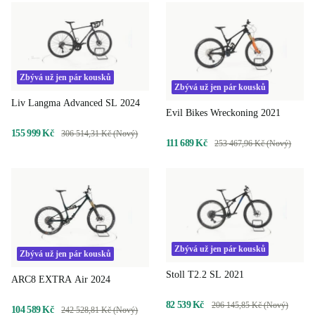
Zbývá už jen pár kousků
Zbývá už jen pár kousků
Liv Langma Advanced SL 2024
Evil Bikes Wreckoning 2021
155 999 Kč
306 514,31 Kč (Nový)
111 689 Kč
253 467,96 Kč (Nový)
Zbývá už jen pár kousků
Zbývá už jen pár kousků
Stoll T2.2 SL 2021
ARC8 EXTRA Air 2024
82 539 Kč
206 145,85 Kč (Nový)
104 589 Kč
242 528,81 Kč (Nový)