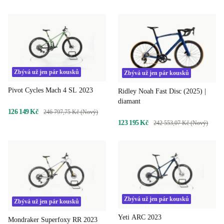
Zbývá už jen pár kousků
Zbývá už jen pár kousků
Pivot Cycles Mach 4 SL 2023
Ridley Noah Fast Disc (2025) |
diamant
126 149 Kč
246 797,75 Kč (Nový)
123 195 Kč
242 553,07 Kč (Nový)
Zbývá už jen pár kousků
Zbývá už jen pár kousků
Yeti ARC 2023
Mondraker Superfoxy RR 2023