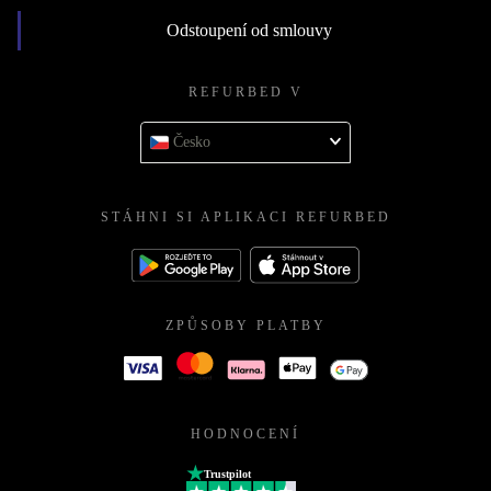
Odstoupení od smlouvy
REFURBED V
Česko
STÁHNI SI APLIKACI REFURBED
ZPŮSOBY PLATBY
HODNOCENÍ
Trustpilot