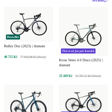
Seřadit
Bestseller
Ridley Disc (2023) | diamant
Zbývá už jen pár kousků
40 725 Kč
77 616,98 Kč (Nový)
Kross Vento 4.0 Disco (2025) |
diamant
33 449 Kč
55 787,21 Kč (Nový)