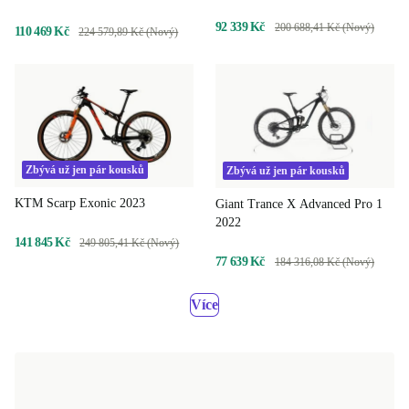
92 339 Kč
200 688,41 Kč (Nový)
110 469 Kč
224 579,89 Kč (Nový)
Zbývá už jen pár kousků
Zbývá už jen pár kousků
KTM Scarp Exonic 2023
Giant Trance X Advanced Pro 1
2022
141 845 Kč
249 805,41 Kč (Nový)
77 639 Kč
184 316,08 Kč (Nový)
Více