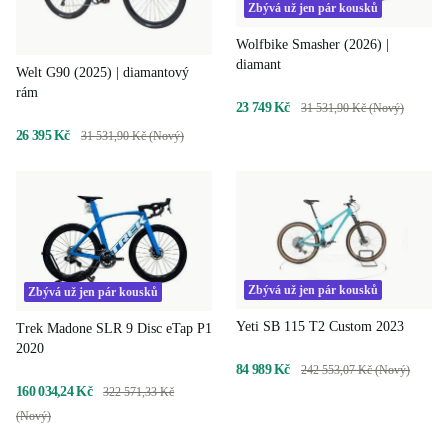
Zbývá už jen pár kousků
Wolfbike Smasher (2026) |
diamant
Welt G90 (2025) | diamantový
rám
23 749 Kč
31 531,90 Kč (Nový)
26 395 Kč
31 531,90 Kč (Nový)
Zbývá už jen pár kousků
Zbývá už jen pár kousků
Yeti SB 115 T2 Custom 2023
Trek Madone SLR 9 Disc eTap P1
2020
84 989 Kč
242 553,07 Kč (Nový)
160 034,24 Kč
322 571,33 Kč
(Nový)