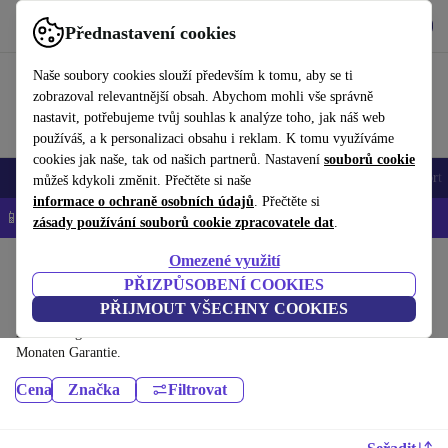
Stáhnout aplikaci
Stáhnout
Přednastavení cookies
Používejte refurbed rychle a snadno
Naše soubory cookies slouží především k tomu, aby se ti
zobrazoval relevantnější obsah. Abychom mohli vše správně
nastavit, potřebujeme tvůj souhlas k analýze toho, jak náš web
používáš, a k personalizaci obsahu i reklam. K tomu využíváme
cookies jak naše, tak od našich partnerů. Nastavení
souborů cookie
Elektronika
E-Bikes
Yoga
Jízdní kola
Fitnessgeräte
Wintersport
můžeš kdykoli změnit. Přečtěte si naše
informace o ochraně osobních údajů
. Přečtěte si
📱 -5 % NAVÍC na všechny iPhony – kód: IPHONEDEAL-
OP
zásady používání souborů cookie zpracovatele dat
.
Omezené využití
Domů
Sport
Jízdní kola a skútry
PŘIZPŮSOBENÍ COOKIES
Jízdní kola:
PŘIJMOUT VŠECHNY COOKIES
Hochwertiges aus dem Bereich Jízdní kola für dich – mit mindestens 12
Monaten Garantie.
Cena
Značka
Filtrovat