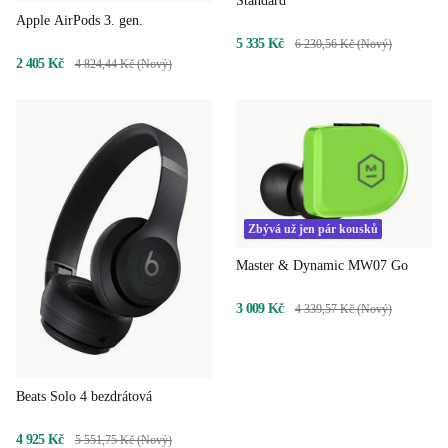
Standard
Apple AirPods 3. gen.
5 335 Kč
6 230,56 Kč (Nový)
2 405 Kč
4 824,44 Kč (Nový)
Zbývá už jen pár kousků
Master & Dynamic MW07 Go
3 009 Kč
4 339,57 Kč (Nový)
Beats Solo 4 bezdrátová
4 925 Kč
5 551,75 Kč (Nový)