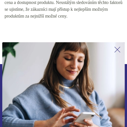
cena a dostupnost produktu. Neustálým sledováním těchto faktorů
se ujistíme, že zákazníci mají přístup k nejlepším možným
produktům za nejnižší možné ceny.
Přihlas se k odběru našich novinek a
ušetři 400 Kč!
Už nikdy nepromeškej žádnou nabídku.
Chci voucher