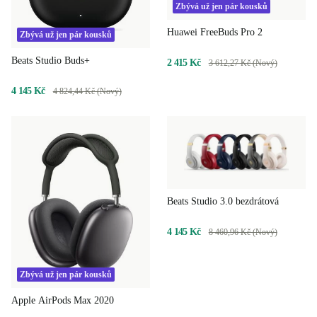
Zbývá už jen pár kousků
Huawei FreeBuds Pro 2
Zbývá už jen pár kousků
Beats Studio Buds+
2 415 Kč
3 612,27 Kč (Nový)
4 145 Kč
4 824,44 Kč (Nový)
Beats Studio 3.0 bezdrátová
4 145 Kč
8 460,96 Kč (Nový)
Zbývá už jen pár kousků
Apple AirPods Max 2020