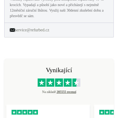
krocích. Vypadají a působí jako nové a přicházejí s nejméně
12měsíční záruční lhůtou. Využij naši 30denní zkušební dobu a
přesvědč se sám.
service@refurbed.cz
Vynikající
Na základě
205555 recenzí