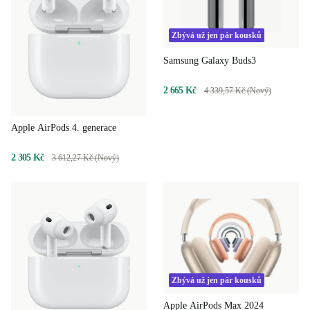
Zbývá už jen pár kousků
Samsung Galaxy Buds3
2 665 Kč
4 339,57 Kč (Nový)
Apple AirPods 4. generace
2 305 Kč
3 612,27 Kč (Nový)
Zbývá už jen pár kousků
Apple AirPods Max 2024