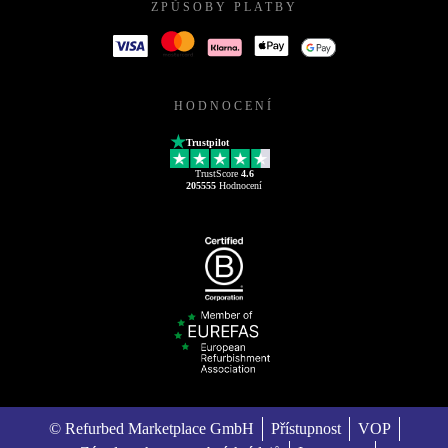
ZPŮSOBY PLATBY
HODNOCENÍ
Trustpilot
TrustScore
4.6
205555
Hodnocení
© Refurbed Marketplace GmbH
Přístupnost
VOP