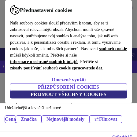
Stáhnout aplikaci
Stáhnout
Přednastavení cookies
Používejte refurbed rychle a snadno
Naše soubory cookies slouží především k tomu, aby se ti
zobrazoval relevantnější obsah. Abychom mohli vše správně
nastavit, potřebujeme tvůj souhlas k analýze toho, jak náš web
používáš, a k personalizaci obsahu i reklam. K tomu využíváme
cookies jak naše, tak od našich partnerů. Nastavení
souborů cookie
Mobily a smartphony
Notebooky
Tablety
Chytré hodinky
Doplňky
můžeš kdykoli změnit. Přečtěte si naše
informace o ochraně osobních údajů
. Přečtěte si
📱 -5 % NAVÍC na všechny iPhony – kód: IPHONEDEAL-
OP
zásady používání souborů cookie zpracovatele dat
.
Omezené využití
Domů
Produkty
Audio
PŘIZPŮSOBENÍ COOKIES
Sluchátka:
PŘIJMOUT VŠECHNY COOKIES
Dříve použité Sluchátka – renovované, s minimálně 12 měsíční zárukou.
Udržitelnější a levnější než nové.
Cena
Značka
Nejnovější modely
Filtrovat