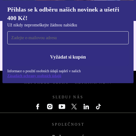
Informace o použití osobních údajů najdeš v našich
Přihlas se k odběru našich novinek a ušetři
Zásadách ochrany osobních údajů
.
400 Kč!
Už nikdy nepromeškejte žádnou nabídku
Stáhni si aplikaci refurbed
Pro iOS a Android
Vyžádat si kupón
Informace o použití osobních údajů najdeš v našich
Zásadách ochrany osobních údajů
REFURBED ČESKO - RETHINK NEW.
SLEDUJ NÁS
SPOLEČNOST