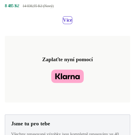
8 485 Kč
14 036,95 Kč (Nový)
Více
Zaplaťte nyní pomocí
Jsme tu pro tebe
Všechny repasované výrobky jsou kompletně repasovány ve 40