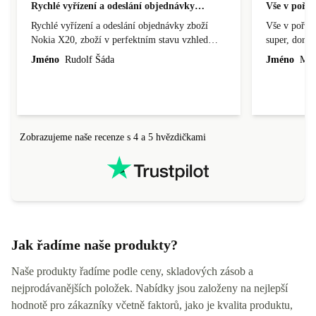
Rychlé vyřízení a odeslání objednávky…
Vše v pořá
Rychlé vyřízení a odeslání objednávky zboží
Vše v pořádk
Nokia X20, zboží v perfektním stavu vzhled
super, doraz
nového výrobku, cena výborná, funguje v
doprava ryc
Jméno
Rudolf Šáda
Jméno
Miro
pořádku, obchod doporučuji.
Zobrazujeme naše recenze s 4 a 5 hvězdičkami
Jak řadíme naše produkty?
Naše produkty řadíme podle ceny, skladových zásob a
nejprodávanějších položek. Nabídky jsou založeny na nejlepší
hodnotě pro zákazníky včetně faktorů, jako je kvalita produktu,