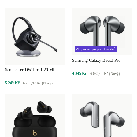
Zbývá už jen pár kousků
Samsung Galaxy Buds3 Pro
Sennheiser DW Pro 1 20 ML
4 245 Kč
6 036,61 Kč (Nový)
5 249 Kč
6 763,92 Kč (Nový)