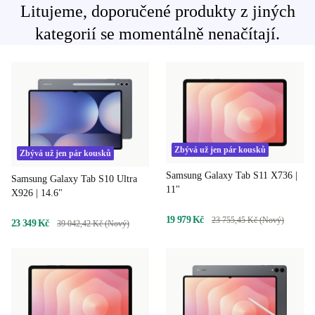
Litujeme, doporučené produkty z jiných
kategorií se momentálně nenačítají.
Zbývá už jen pár kousků
Zbývá už jen pár kousků
Samsung Galaxy Tab S11 X736 |
Samsung Galaxy Tab S10 Ultra
11"
X926 | 14.6"
19 979 Kč
23 755,45 Kč (Nový)
23 349 Kč
39 042,42 Kč (Nový)