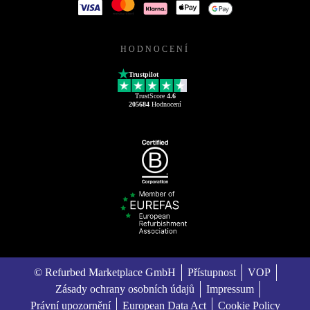
HODNOCENÍ
Trustpilot
TrustScore
4.6
205684
Hodnocení
© Refurbed Marketplace GmbH
Přístupnost
VOP
Zásady ochrany osobních údajů
Impressum
Právní upozornění
European Data Act
Cookie Policy