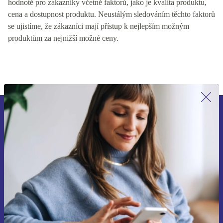
hodnotě pro zákazníky včetně faktorů, jako je kvalita produktu,
cena a dostupnost produktu. Neustálým sledováním těchto faktorů
se ujistíme, že zákazníci mají přístup k nejlepším možným
produktům za nejnižší možné ceny.
Přihlas se k odběru našich novinek a
ušetři 400 Kč!
Už nikdy nepromeškej žádnou nabídku.
Chci voucher
Informace o použití osobních údajů najdeš v našich
Zásadách ochrany osobních údajů
.