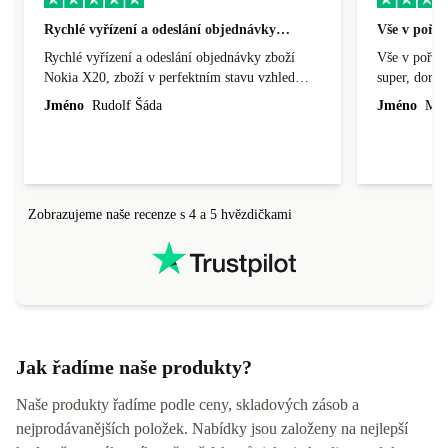
Rychlé vyřízení a odeslání objednávky…
Vše v pořá
Rychlé vyřízení a odeslání objednávky zboží
Vše v pořádk
Nokia X20, zboží v perfektním stavu vzhled
super, doraz
nového výrobku, cena výborná, funguje v
doprava ryc
Jméno
Rudolf Šáda
Jméno
Miro
pořádku, obchod doporučuji.
Zobrazujeme naše recenze s 4 a 5 hvězdičkami
Jak řadíme naše produkty?
Naše produkty řadíme podle ceny, skladových zásob a
nejprodávanějších položek. Nabídky jsou založeny na nejlepší