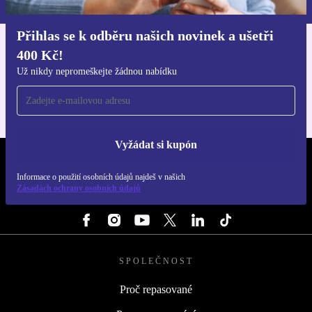
Přihlas se k odběru našich novinek a ušetři
400 Kč!
Stáhni si aplikaci refurbed
Pro iOS a Android
Už nikdy nepromeškejte žádnou nabídku
Vyžádat si kupón
REFURBED ČESKO - RETHINK NEW.
Informace o použití osobních údajů najdeš v našich
Zásadách ochrany osobních údajů
SLEDUJ NÁS
SPOLEČNOST
Proč repasované