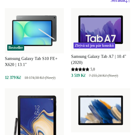
Seřadit
Zbývá už jen pár kousků
Bestseller
Samsung Galaxy Tab A7 | 10.4"
Samsung Galaxy Tab S10 FE+
(2020)
X620 | 13.1"
5,0
3 519 Kč
7 255,24 Kč (Nový)
12 379 Kč
18 174,50 Kč (Nový)