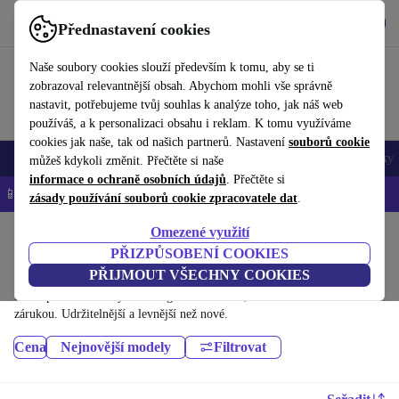
Stáhnout aplikaci
Stáhnout
Přednastavení cookies
Používejte refurbed rychle a snadno
Naše soubory cookies slouží především k tomu, aby se ti
zobrazoval relevantnější obsah. Abychom mohli vše správně
nastavit, potřebujeme tvůj souhlas k analýze toho, jak náš web
používáš, a k personalizaci obsahu i reklam. K tomu využíváme
cookies jak naše, tak od našich partnerů. Nastavení
souborů cookie
Mobily a smartphony
Notebooky
Tablety
Chytré hodinky
Doplňky
můžeš kdykoli změnit. Přečtěte si naše
informace o ochraně osobních údajů
. Přečtěte si
📱 -5 % NAVÍC na všechny iPhony – kód: IPHONEDEAL-
OP
zásady používání souborů cookie zpracovatele dat
.
Omezené využití
Domů
Produkty
Tablety
PŘIZPŮSOBENÍ COOKIES
Tablety Samsung:
PŘIJMOUT VŠECHNY COOKIES
Dříve použité Tablety Samsung – renovované, s minimálně 12 měsíční
zárukou. Udržitelnější a levnější než nové.
Cena
Nejnovější modely
Filtrovat