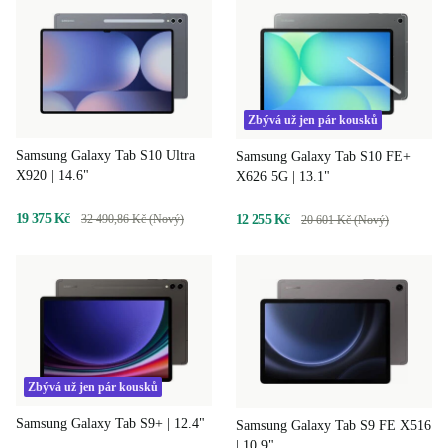
Zbývá už jen pár kousků
Samsung Galaxy Tab S10 Ultra
Samsung Galaxy Tab S10 FE+
X920 | 14.6"
X626 5G | 13.1"
19 375 Kč
12 255 Kč
32 490,86 Kč (Nový)
20 601 Kč (Nový)
Zbývá už jen pár kousků
Samsung Galaxy Tab S9+ | 12.4"
Samsung Galaxy Tab S9 FE X516
| 10.9"