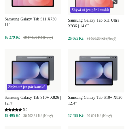
Zbývá už jen pár kousků
Samsung Galaxy Tab S11 X730 |
Samsung Galaxy Tab S11 Ultra
11"
X936 | 14.6"
16 279 Kč
18 174,50 Kč (Nový)
26 665 Kč
31 520,26 Kč (Nový)
Zbývá už jen pár kousků
Samsung Galaxy Tab S10+ X826 |
Samsung Galaxy Tab S10+ X820 |
12.4"
12.4"
5,0
19 495 Kč
17 499 Kč
30 792,31 Kč (Nový)
20 601 Kč (Nový)