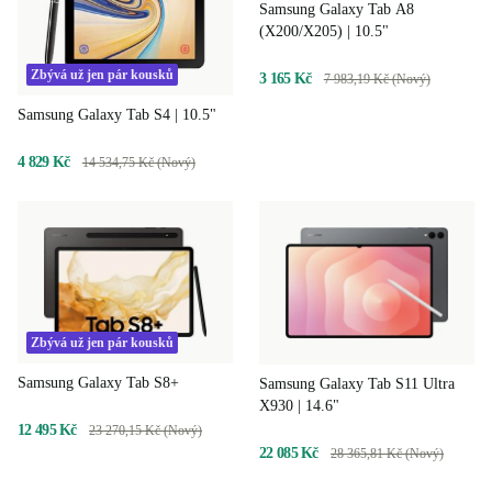
Samsung Galaxy Tab A8
(X200/X205) | 10.5"
Zbývá už jen pár kousků
3 165 Kč
7 983,19 Kč (Nový)
Samsung Galaxy Tab S4 | 10.5"
4 829 Kč
14 534,75 Kč (Nový)
Zbývá už jen pár kousků
Samsung Galaxy Tab S8+
Samsung Galaxy Tab S11 Ultra
X930 | 14.6"
12 495 Kč
23 270,15 Kč (Nový)
22 085 Kč
28 365,81 Kč (Nový)