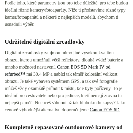
Podle toho, které parametry jsou pro tebe důležité, pro tebe budou
ideální různé kamery/fotoaparáty. Níže ti představíme různé typy
kamer/fotoaparátů a některé z nejlepších modelů, abychom ti
usnadnili výběr.
Udržitelné digitální zrcadlovky
Digitální zrcadlovky zaujmou mimo jiné vysokou kvalitou
obrazu, kterou umožňují větší reflektory, dlouhá výdrž baterie a
mnoho možností nastavení.
Canon EOS 5D Mark IV od
refurbed™
má 30,4 MP a nabízí tak téměř kolosální velikost
obrazu. Je také vybaven systémem GPS, a tak své fotografie
můžeš vždy okamžitě přiřadit k místu, kde byly pořízeny. To je
ideální pro cestovatele nebo pro jedince, kteří nemají zrovna tu
nejlepší paměť. Nechceš sáhnout až tak hluboko do kapsy? Jako
cenově výhodnější alternativu doporučujeme
Canon EOS 6D
.
Kompletně repasované outdoorové kamery od