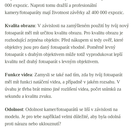
000 expozic. Naproti tomu dražší a profesionální
kamery/fotoaparáty mají životnost závěrky až 400 000 expozic.
Kvalita obrazu
: V závislosti na zamýšleném použití by tvůj nový
fotoaparát měl mít určitou kvalitu obrazu. Pro kvalitu obrazu je
rozhodující zejména objektiv. Před nákupem si tedy ověř, které
objektivy jsou pro daný fotoaparát vhodné. Poměrně levný
fotoaparát s drahým objektivem může totiž vyprodukovat lepší
kvalitu než drahý fotoaparát s levným objektivem.
Funkce videa
: Zamysli se také nad tím, zda by tvůj fotoaparát
měl mít funkci natáčení videa, a případně v jakém rozsahu. V
úvahu je třeba brát mimo jiné rozlišení videa, počet snímků za
sekundu a kvalitu zvuku.
Odolnost
: Odolnost kamer/fotoaparátů se liší v závislosti na
modelu. Je pro tebe například velmi důležité, aby byla odolná
proti nárazu nebo uklouznutí?