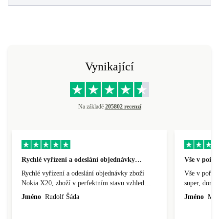
Vynikající
Na základě
205802 recenzí
Rychlé vyřízení a odeslání objednávky…
Vše v pořá
Rychlé vyřízení a odeslání objednávky zboží
Vše v pořádk
Nokia X20, zboží v perfektním stavu vzhled
super, doraz
nového výrobku, cena výborná, funguje v
doprava ryc
Jméno
Rudolf Šáda
Jméno
Miro
pořádku, obchod doporučuji.