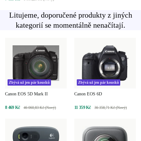
Litujeme, doporučené produkty z jiných
kategorií se momentálně nenačítají.
Zbývá už jen pár kousků
Zbývá už jen pár kousků
Canon EOS 5D Mark II
Canon EOS 6D
8 469 Kč
11 359 Kč
46 060,83 Kč (Nový)
36 358,71 Kč (Nový)