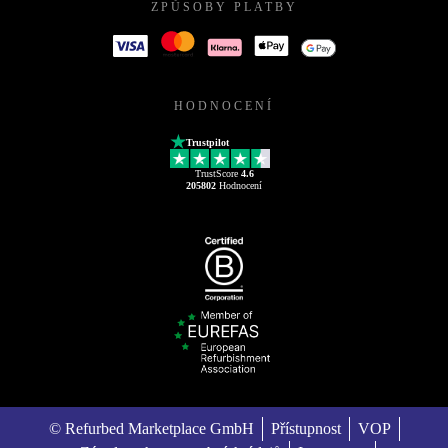
ZPŮSOBY PLATBY
HODNOCENÍ
Trustpilot
TrustScore
4.6
205802
Hodnocení
© Refurbed Marketplace GmbH
Přístupnost
VOP