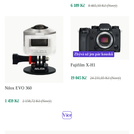
6 189 Kč
8 465,10 Kč (Nový)
Zbývá už jen pár kousků
Fujifilm X-H1
19 045 Kč
24 231,05 Kč (Nový)
Nilox EVO 360
1 459 Kč
2 158,72 Kč (Nový)
Více