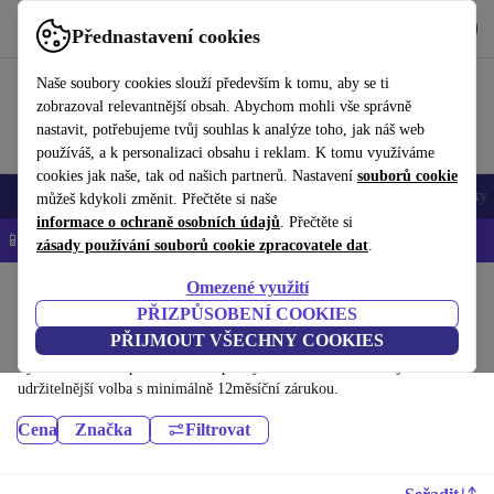
Stáhnout aplikaci
Stáhnout
Přednastavení cookies
Používejte refurbed rychle a snadno
Naše soubory cookies slouží především k tomu, aby se ti
zobrazoval relevantnější obsah. Abychom mohli vše správně
nastavit, potřebujeme tvůj souhlas k analýze toho, jak náš web
používáš, a k personalizaci obsahu i reklam. K tomu využíváme
cookies jak naše, tak od našich partnerů. Nastavení
souborů cookie
Mobily a smartphony
Notebooky
Tablety
Chytré hodinky
Doplňky
můžeš kdykoli změnit. Přečtěte si naše
informace o ochraně osobních údajů
. Přečtěte si
📱 -5 % NAVÍC na všechny iPhony – kód: IPHONEDEAL-
OP
zásady používání souborů cookie zpracovatele dat
.
Omezené využití
Domů
Produkty
PŘIZPŮSOBENÍ COOKIES
Kamery a fotoaparáty:
PŘIJMOUT VŠECHNY COOKIES
Vysoce kvalitní repasované fotoaparáty za skvělou cenu. Tvoje
udržitelnější volba s minimálně 12měsíční zárukou.
Cena
Značka
Filtrovat