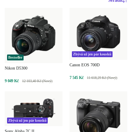
Seřadit
Zbývá už jen pár kousků
Bestseller
Canon EOS 700D
Nikon D5300
7 545 Kč
11 618,29 Kč (Nový)
9 049 Kč
12 103,40 Kč (Nový)
Zbývá už jen pár kousků
Sony Alpha 7C II