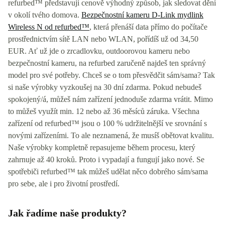
refurbed™ představují cenově výhodný způsob, jak sledovat dění
v okolí tvého domova.
Bezpečnostní kameru D-Link mydlink
Wireless N od refurbed™
, která přenáší data přímo do počítače
prostřednictvím sítě LAN nebo WLAN, pořídíš už od 34,50
EUR. Ať už jde o zrcadlovku, outdoorovou kameru nebo
bezpečnostní kameru, na refurbed zaručeně najdeš ten správný
model pro své potřeby. Chceš se o tom přesvědčit sám/sama? Tak
si naše výrobky vyzkoušej na 30 dní zdarma. Pokud nebudeš
spokojený/á, můžeš nám zařízení jednoduše zdarma vrátit. Mimo
to můžeš využít min. 12 nebo až 36 měsíců záruka. Všechna
zařízení od refurbed™ jsou o 100 % udržitelnější ve srovnání s
novými zařízeními. To ale neznamená, že musíš obětovat kvalitu.
Naše výrobky kompletně repasujeme během procesu, který
zahrnuje až 40 kroků. Proto i vypadají a fungují jako nové. Se
spotřebiči refurbed™ tak můžeš udělat něco dobrého sám/sama
pro sebe, ale i pro životní prostředí.
Jak řadíme naše produkty?