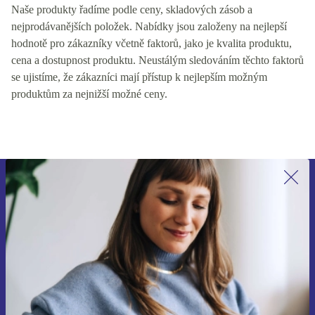
Naše produkty řadíme podle ceny, skladových zásob a
nejprodávanějších položek. Nabídky jsou založeny na nejlepší
hodnotě pro zákazníky včetně faktorů, jako je kvalita produktu,
cena a dostupnost produktu. Neustálým sledováním těchto faktorů
se ujistíme, že zákazníci mají přístup k nejlepším možným
produktům za nejnižší možné ceny.
Přihlas se k odběru našich novinek a
ušetři 400 Kč!
Už nikdy nepromeškej žádnou nabídku.
Chci voucher