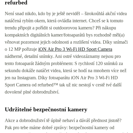
refurbed
Není snad nikdo, kdo by je ještě neviděl – širokoúhlá akční videa
natáčená rybím okem, která ovládla internet. Chceš se k tomuto
trendu připojit a pořídit si outdoorovou kameru? Při nákupu
kompaktních digitálních kamer/fotoaparátů bys rozhodně měl(a)
věnovat pozornost jejich odolnosti a rozlišení videa. Díky snímači
o 12 MP pořizuje
iON Air Pro 3 Wi-Fi HD Sport Camera
nádherné, detailní snímky. Ani ostré videozáznamy nejsou pro
tento fotoaparát žádným problémem: S rychlostí 120 snímků za
sekundu dokáže natáčet videa, která se hodí na mnohem více než
jen na Instagram. Díky fotoaparátu iON Air Pro 3 Wi-Fi HD
Sport Camera od refurbed™ tak už nic nestojí v cestě tvé další
dovolené plné dobrodružství.
Udržitelné bezpečnostní kamery
Akce a dobrodružství tě úplně nebaví a dáváš přednost jistotě?
Pak pro tebe máme dobré zprávy: bezpečnostní kamery od