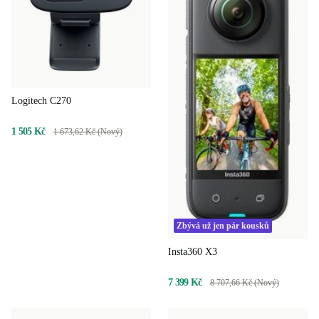
Logitech C270
1 505 Kč
1 673,62 Kč (Nový)
Zbývá už jen pár kousků
Insta360 X3
7 399 Kč
8 707,66 Kč (Nový)