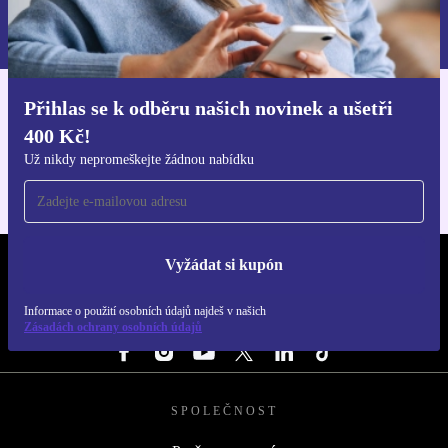
Informace o použití osobních údajů najdeš v našich
Zásadách ochrany osobních údajů
.
Přihlas se k odběru našich novinek a ušetři
Stáhni si aplikaci refurbed
400 Kč!
Pro iOS a Android
Už nikdy nepromeškejte žádnou nabídku
Vyžádat si kupón
REFURBED ČESKO - RETHINK NEW.
Informace o použití osobních údajů najdeš v našich
SLEDUJ NÁS
Zásadách ochrany osobních údajů
SPOLEČNOST