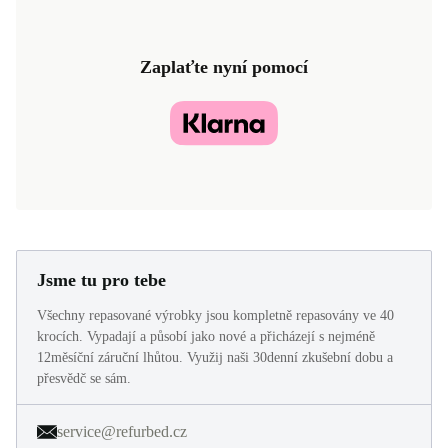
Zaplaťte nyní pomocí
Jsme tu pro tebe
Všechny repasované výrobky jsou kompletně repasovány ve 40
krocích. Vypadají a působí jako nové a přicházejí s nejméně
12měsíční záruční lhůtou. Využij naši 30denní zkušební dobu a
přesvědč se sám.
service@refurbed.cz