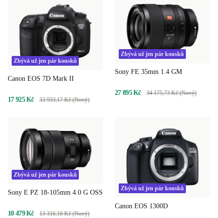
Zbývá už jen pár kousků
Zbývá už jen pár kousků
Sony FE 35mm 1.4 GM
Canon EOS 7D Mark II
27 895 Kč
34 175,73 Kč (Nový)
17 925 Kč
33 933,17 Kč (Nový)
Zbývá už jen pár kousků
Zbývá už jen pár kousků
Sony E PZ 18-105mm 4.0 G OSS
Canon EOS 1300D
10 479 Kč
13 316,16 Kč (Nový)