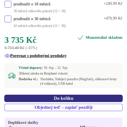
+249,99 Kč
prodloužit o 18 měsíců
30 měsíců celkového pokrytí (12 + 18)
+479,99 Kč
prodloužit o 30 měsíců
42 měsíců celkového pokrytí (12 + 30)
3 735 Kč
Momentálně skladem
6 753,40 Kč
(-45%)
Porovnat s podobnými produkty
Včetně dopravy:
10. Srp. -
12. Srp.
30denní záruka na Bezplatné vrácení
Dodávka vč.:
Sluchátka, Nabíjecí pouzdro (MagSafe), silikonové hroty
(4 velikosti), USB kabel
Do košíku
Objednej teď – zaplať později
Doplňkové služby