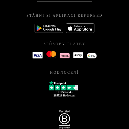
STÁHNI SI APLIKACI REFURBED
ZPŮSOBY PLATBY
HODNOCENÍ
Trustpilot
TrustScore
4.6
205523
Hodnocení