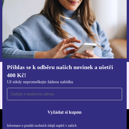
Už nikdy nepromeškej žádnou nabídku.
Chci voucher
Informace o použití osobních údajů najdeš v našich
Zásadách ochrany osobních údajů
.
Přihlas se k odběru našich novinek a ušetři
400 Kč!
Stáhni si aplikaci refurbed
Pro iOS a Android
Už nikdy nepromeškejte žádnou nabídku
Vyžádat si kupón
REFURBED ČESKO - RETHINK NEW.
Informace o použití osobních údajů najdeš v našich