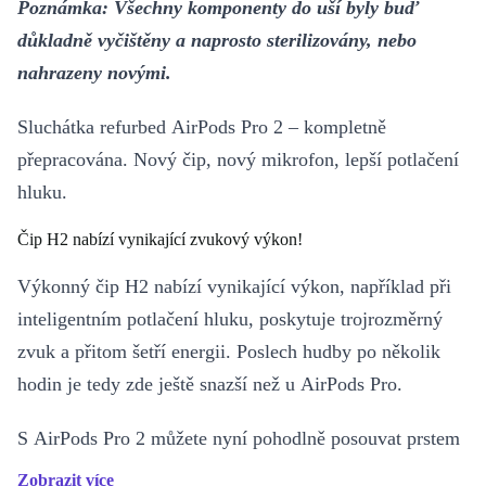
Poznámka: Všechny komponenty do uší byly buď
důkladně vyčištěny a naprosto sterilizovány, nebo
nahrazeny novými.
Sluchátka refurbed AirPods Pro 2 – kompletně
přepracována. Nový čip, nový mikrofon, lepší potlačení
hluku.
Čip H2 nabízí vynikající zvukový výkon!
Výkonný čip H2 nabízí vynikající výkon, například při
inteligentním potlačení hluku, poskytuje trojrozměrný
zvuk a přitom šetří energii. Poslech hudby po několik
hodin je tedy zde ještě snazší než u AirPods Pro.
S AirPods Pro 2 můžete nyní pohodlně posouvat prstem
nahoru nebo dolů na sluchátku, abys upravil hlasitost!
Zobrazit více