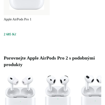
nabíječkou MagSafe, s nabíječkou Apple Watch, s
jakoukoli bezdrátovou nabíječkou certifikovanou Qi a
také klasicky pomocí kabelu.
Apple AirPods Pro 1
2 685 Kč
Porovnejte Apple AirPods Pro 2 s podobnými
produkty