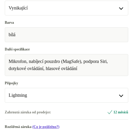
Vynikající
Vynikající
Barva
bílá
Premium
+20 Kč
Další specifikace
Mikrofon, nabíjecí pouzdro (MagSafe), podpora Siri,
dotykové ovládání, hlasové ovládání
Přípojky
Lightning
Lightning
Zahrnutá záruka od prodejce:
12 měsíců
USB-C
+260 Kč
Rozšířená záruka
(Co je pojištěno?)