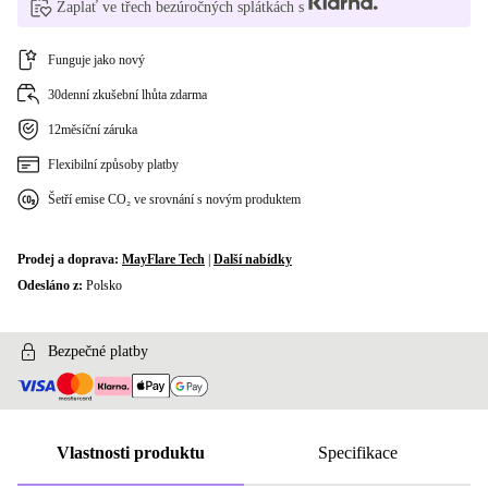
Zaplať ve třech bezúročných splátkách s
Funguje jako nový
30denní zkušební lhůta zdarma
12měsíční záruka
Flexibilní způsoby platby
Šetří emise CO₂ ve srovnání s novým produktem
Prodej a doprava:
MayFlare Tech
|
Další nabídky
Odesláno z:
Polsko
Bezpečné platby
Vlastnosti produktu
Specifikace