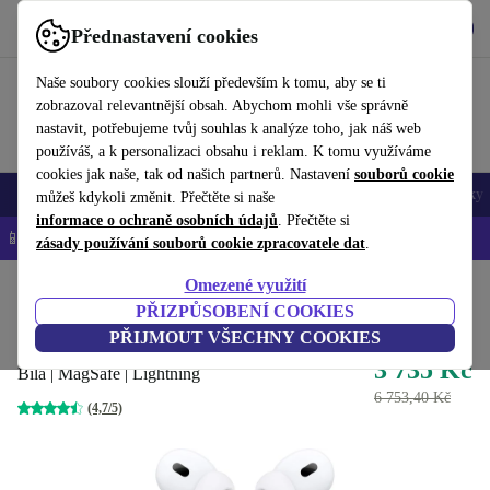
Stáhnout aplikaci
Stáhnout
Přednastavení cookies
Používejte refurbed rychle a snadno
Naše soubory cookies slouží především k tomu, aby se ti
zobrazoval relevantnější obsah. Abychom mohli vše správně
nastavit, potřebujeme tvůj souhlas k analýze toho, jak náš web
používáš, a k personalizaci obsahu i reklam. K tomu využíváme
cookies jak naše, tak od našich partnerů. Nastavení
souborů cookie
Mobily a smartphony
Notebooky
Tablety
Chytré hodinky
Doplňky
můžeš kdykoli změnit. Přečtěte si naše
informace o ochraně osobních údajů
. Přečtěte si
📱 -5 % NAVÍC na všechny iPhony – kód: IPHONEDEAL-
OP
zásady používání souborů cookie zpracovatele dat
.
Omezené využití
Domů
Produkty
Audio
Sluchátka
PŘIZPŮSOBENÍ COOKIES
Apple AirPods Pro 2
PŘIJMOUT VŠECHNY COOKIES
3 735 Kč
Bílá | MagSafe | Lightning
6 753,40 Kč
(4,7/5)