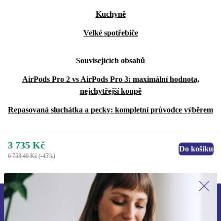
Kuchyně
Velké spotřebiče
Souvisejících obsahů
AirPods Pro 2 vs AirPods Pro 3: maximální hodnota,
nejchytřejší koupě
Repasovaná sluchátka a pecky: kompletní průvodce výběrem
3 735 Kč
Do košíku
6 753,40 Kč
(-45%)
Přihlas se k odběru našich novinek a
ušetři 400 Kč!