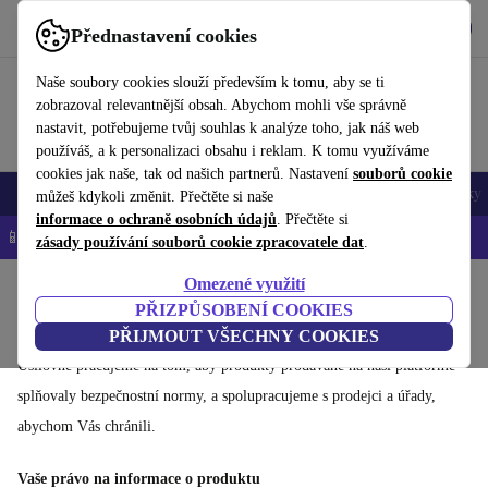
Stáhnout aplikaci
Stáhnout
Přednastavení cookies
Používejte refurbed rychle a snadno
Naše soubory cookies slouží především k tomu, aby se ti
zobrazoval relevantnější obsah. Abychom mohli vše správně
nastavit, potřebujeme tvůj souhlas k analýze toho, jak náš web
používáš, a k personalizaci obsahu i reklam. K tomu využíváme
cookies jak naše, tak od našich partnerů. Nastavení
souborů cookie
Mobily a smartphony
Notebooky
Tablety
Chytré hodinky
Doplňky
můžeš kdykoli změnit. Přečtěte si naše
informace o ochraně osobních údajů
. Přečtěte si
📱 -5 % NAVÍC na všechny iPhony – kód: IPHONEDEAL-
OP
zásady používání souborů cookie zpracovatele dat
.
Omezené využití
Domů
PŘIZPŮSOBENÍ COOKIES
Bezpečné nakupování na refurbed
PŘIJMOUT VŠECHNY COOKIES
Usilovně pracujeme na tom, aby produkty prodávané na naší platformě
splňovaly bezpečnostní normy, a spolupracujeme s prodejci a úřady,
abychom Vás chránili.
Vaše právo na informace o produktu