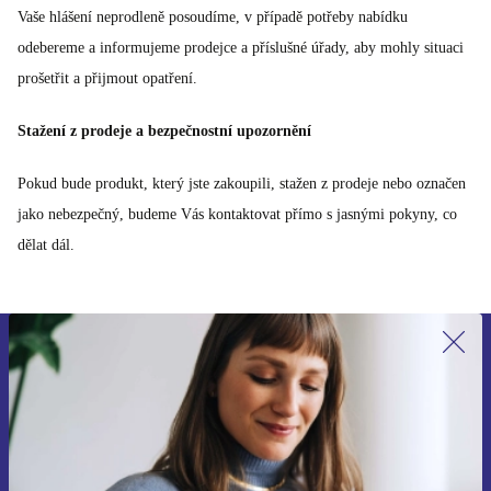
Vaše hlášení neprodleně posoudíme, v případě potřeby nabídku
odebereme a informujeme prodejce a příslušné úřady, aby mohly situaci
prošetřit a přijmout opatření.
Stažení z prodeje a bezpečnostní upozornění
Pokud bude produkt, který jste zakoupili, stažen z prodeje nebo označen
jako nebezpečný, budeme Vás kontaktovat přímo s jasnými pokyny, co
dělat dál.
Přihlas se k odběru našich novinek a
ušetři 400 Kč!
Už nikdy nepromeškej žádnou nabídku.