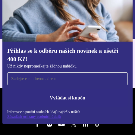
Chci voucher
Informace o použití osobních údajů najdeš v našich
Zásadách ochrany osobních údajů
.
Přihlas se k odběru našich novinek a ušetři
Stáhni si aplikaci refurbed
400 Kč!
Pro iOS a Android
Už nikdy nepromeškejte žádnou nabídku
Vyžádat si kupón
REFURBED ČESKO - RETHINK NEW.
Informace o použití osobních údajů najdeš v našich
SLEDUJ NÁS
Zásadách ochrany osobních údajů