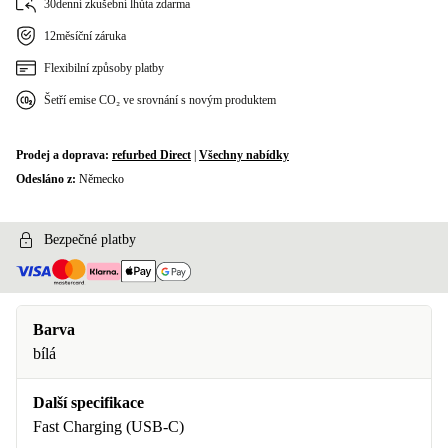
30denní zkušební lhůta zdarma
12měsíční záruka
Flexibilní způsoby platby
Šetří emise CO₂ ve srovnání s novým produktem
Prodej a doprava:
refurbed Direct
|
Všechny nabídky
Odesláno z:
Německo
Bezpečné platby
Barva
bílá
Další specifikace
Fast Charging (USB-C)