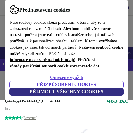
Stáhnout aplikaci
Stáhnout
Přednastavení cookies
Používejte refurbed rychle a snadno
Naše soubory cookies slouží především k tomu, aby se ti
zobrazoval relevantnější obsah. Abychom mohli vše správně
nastavit, potřebujeme tvůj souhlas k analýze toho, jak náš web
používáš, a k personalizaci obsahu i reklam. K tomu využíváme
cookies jak naše, tak od našich partnerů. Nastavení
souborů cookie
Mobily a smartphony
Notebooky
Tablety
Chytré hodinky
Doplňky
můžeš kdykoli změnit. Přečtěte si naše
informace o ochraně osobních údajů
. Přečtěte si
📱 -5 % NAVÍC na všechny iPhony – kód: IPHONEDEAL-
OP
zásady používání souborů cookie zpracovatele dat
.
Omezené využití
Domů
Produkty
Příslušenství
Nabíječky a napájecí kabely
PŘIZPŮSOBENÍ COOKIES
Extra kabel k Apple Watch
PŘIJMOUT VŠECHNY COOKIES
(magnetický) - 1 m
485 Kč
bílá
(8 recenzí)