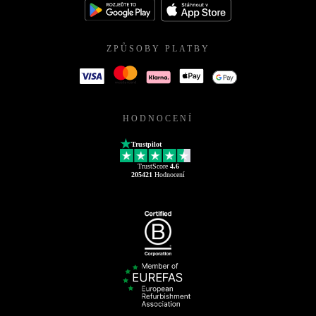
ZPŮSOBY PLATBY
HODNOCENÍ
Trustpilot
TrustScore
4.6
205421
Hodnocení