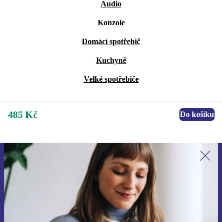
Audio
Konzole
Domácí spotřebič
Kuchyně
Velké spotřebiče
485 Kč
Do košíku
Přihlas se k odběru našich novinek a
ušetři 400 Kč!
Už nikdy nepromeškej žádnou nabídku.