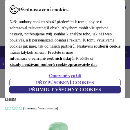
Stáhnout aplikaci
Stáhnout
Přednastavení cookies
Používejte refurbed rychle a snadno
Naše soubory cookies slouží především k tomu, aby se ti
zobrazoval relevantnější obsah. Abychom mohli vše správně
nastavit, potřebujeme tvůj souhlas k analýze toho, jak náš web
používáš, a k personalizaci obsahu i reklam. K tomu využíváme
cookies jak naše, tak od našich partnerů. Nastavení
souborů cookie
Mobily a smartphony
Notebooky
Tablety
Chytré hodinky
Doplňky
můžeš kdykoli změnit. Přečtěte si naše
informace o ochraně osobních údajů
. Přečtěte si
📱 -5 % NAVÍC na všechny iPhony – kód: IPHONEDEAL-
OP
zásady používání souborů cookie zpracovatele dat
.
Omezené využití
Domů
Miminka a děti
výživa
PŘIZPŮSOBENÍ COOKIES
Chicco Thermobehälter Nerezová Ocel
PŘIJMOUT VŠECHNY COOKIES
zelená
(Shromažďování recenzí)