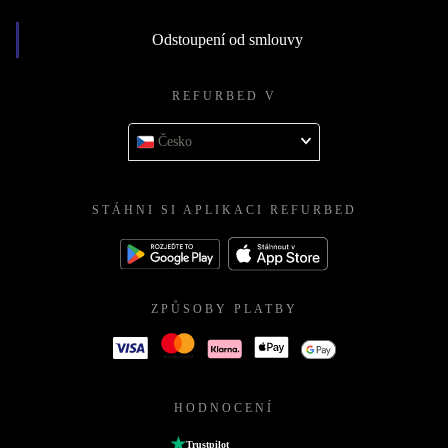
Odstoupení od smlouvy
REFURBED V
Česko
STÁHNI SI APLIKACI REFURBED
ZPŮSOBY PLATBY
HODNOCENÍ
Trustpilot