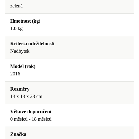
zelená
Hmotnost (kg)
1.0 kg
Kritéria udržitelnosti
Nadbytek
Model (rok)
2016
Rozměry
13 x 13 x 23 cm
Věkové doporučení
0 měsíců - 18 měsíců
Značka