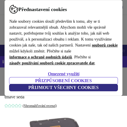
Stáhnout aplikaci
Stáhnout
Přednastavení cookies
Používejte refurbed rychle a snadno
Naše soubory cookies slouží především k tomu, aby se ti
zobrazoval relevantnější obsah. Abychom mohli vše správně
nastavit, potřebujeme tvůj souhlas k analýze toho, jak náš web
používáš, a k personalizaci obsahu i reklam. K tomu využíváme
cookies jak naše, tak od našich partnerů. Nastavení
souborů cookie
Mobily a smartphony
Notebooky
Tablety
Chytré hodinky
Doplňky
můžeš kdykoli změnit. Přečtěte si naše
informace o ochraně osobních údajů
. Přečtěte si
📱 -5 % NAVÍC na všechny iPhony – kód: IPHONEDEAL-
OP
zásady používání souborů cookie zpracovatele dat
.
Omezené využití
Domů
Miminka a děti
Přebalovací pulty
PŘIZPŮSOBENÍ COOKIES
Lässig miminko přebalovací taška
PŘIJMOUT VŠECHNY COOKIES
tmavě šedá
(Shromažďování recenzí)