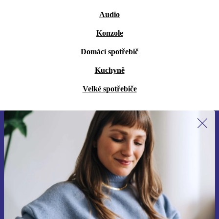
Audio
Konzole
Domácí spotřebič
Kuchyně
Velké spotřebiče
Přihlas se k odběru našich novinek a
ušetři 400 Kč!
Už nikdy nepromeškej žádnou nabídku.
Chci voucher