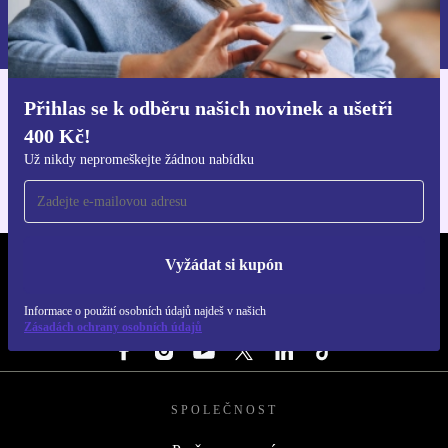
Informace o použití osobních údajů najdeš v našich
Zásadách ochrany osobních údajů
.
Přihlas se k odběru našich novinek a ušetři
Stáhni si aplikaci refurbed
400 Kč!
Pro iOS a Android
Už nikdy nepromeškejte žádnou nabídku
Vyžádat si kupón
REFURBED ČESKO - RETHINK NEW.
Informace o použití osobních údajů najdeš v našich
SLEDUJ NÁS
Zásadách ochrany osobních údajů
SPOLEČNOST