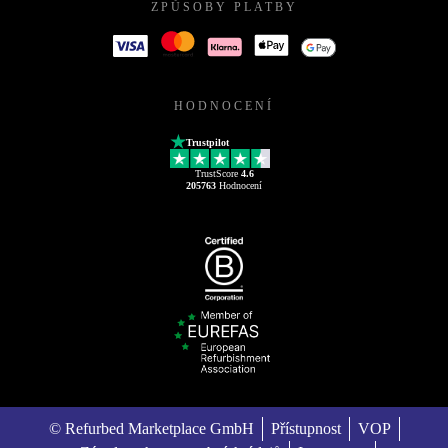
ZPŮSOBY PLATBY
HODNOCENÍ
Trustpilot
TrustScore
4.6
205763
Hodnocení
© Refurbed Marketplace GmbH
Přístupnost
VOP