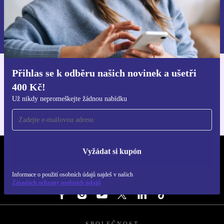
Chci voucher
Informace o použití osobních údajů najdeš v našich
Zásadách ochrany osobních údajů
.
Přihlas se k odběru našich novinek a ušetři
Stáhni si aplikaci refurbed
400 Kč!
Pro iOS a Android
Už nikdy nepromeškejte žádnou nabídku
Vyžádat si kupón
REFURBED ČESKO - RETHINK NEW.
Informace o použití osobních údajů najdeš v našich
SLEDUJ NÁS
Zásadách ochrany osobních údajů