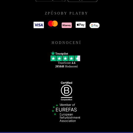
ZPŮSOBY PLATBY
HODNOCENÍ
Trustpilot
TrustScore
4.6
205848
Hodnocení