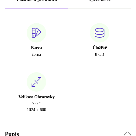
Barva
Úložiště
černá
8 GB
Velikost Obrazovky
7.0 "
1024 x 600
Popis