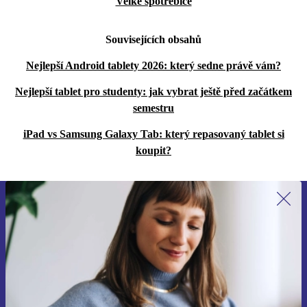
Velké spotřebiče
Souvisejících obsahů
Nejlepší Android tablety 2026: který sedne právě vám?
Nejlepší tablet pro studenty: jak vybrat ještě před začátkem
semestru
iPad vs Samsung Galaxy Tab: který repasovaný tablet si
koupit?
Přihlas se k odběru našich novinek a
ušetři 400 Kč!
Už nikdy nepromeškej žádnou nabídku.