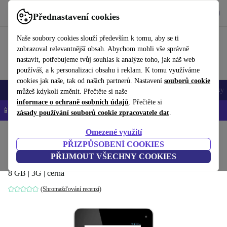
Stáhnout aplikaci
Stáhnout
Přednastavení cookies
Používejte refurbed rychle a snadno
Naše soubory cookies slouží především k tomu, aby se ti
zobrazoval relevantnější obsah. Abychom mohli vše správně
nastavit, potřebujeme tvůj souhlas k analýze toho, jak náš web
používáš, a k personalizaci obsahu i reklam. K tomu využíváme
cookies jak naše, tak od našich partnerů. Nastavení
souborů cookie
Mobily a smartphony
Notebooky
Tablety
Chytré hodinky
Doplňky
můžeš kdykoli změnit. Přečtěte si naše
informace o ochraně osobních údajů
. Přečtěte si
📱 -5 % NAVÍC na všechny iPhony – kód: IPHONEDEAL-
OP
zásady používání souborů cookie zpracovatele dat
.
Omezené využití
Domů
Produkty
Tablety
Tablety Acer
PŘIZPŮSOBENÍ COOKIES
Acer Iconia B1-711
PŘIJMOUT VŠECHNY COOKIES
8 GB | 3G | černá
(Shromažďování recenzí)