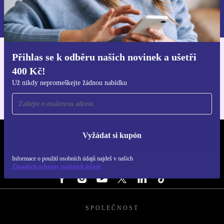
Informace o použití osobních údajů najdeš v našich
Zásadách ochrany osobních údajů
.
Přihlas se k odběru našich novinek a ušetři
Stáhni si aplikaci refurbed
400 Kč!
Pro iOS a Android
Už nikdy nepromeškejte žádnou nabídku
Vyžádat si kupón
REFURBED ČESKO - RETHINK NEW.
Informace o použití osobních údajů najdeš v našich
SLEDUJ NÁS
Zásadách ochrany osobních údajů
SPOLEČNOST