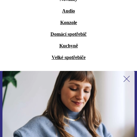
Audio
Konzole
Domácí spotřebič
Kuchyně
Velké spotřebiče
Přihlas se k odběru našich novinek a
ušetři 400 Kč!
Už nikdy nepromeškej žádnou nabídku.
Chci voucher