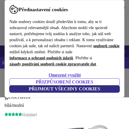
Stáhnout aplikaci
Stáhnout
Přednastavení cookies
Používejte refurbed rychle a snadno
Naše soubory cookies slouží především k tomu, aby se ti
zobrazoval relevantnější obsah. Abychom mohli vše správně
nastavit, potřebujeme tvůj souhlas k analýze toho, jak náš web
používáš, a k personalizaci obsahu i reklam. K tomu využíváme
cookies jak naše, tak od našich partnerů. Nastavení
souborů cookie
Mobily a smartphony
Notebooky
Tablety
Chytré hodinky
Doplňky
můžeš kdykoli změnit. Přečtěte si naše
informace o ochraně osobních údajů
. Přečtěte si
📱 -5 % NAVÍC na všechny iPhony – kód: IPHONEDEAL-
OP
zásady používání souborů cookie zpracovatele dat
.
Omezené využití
Domů
Produkty
Domácnost
Péče o prádlo
Parní generátory
PŘIZPŮSOBENÍ COOKIES
AEG ST5-1-2DB Gentle 5000 parní
PŘIJMOUT VŠECHNY COOKIES
generátor
bílá/modrá
(4 recenze)