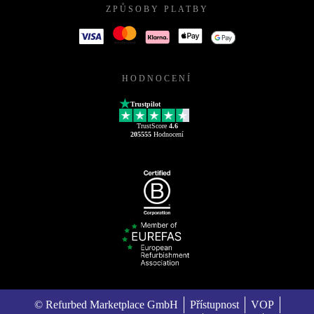
ZPŮSOBY PLATBY
HODNOCENÍ
Trustpilot
TrustScore
4.6
205555
Hodnocení
© Refurbed Marketplace GmbH
Přístupnost
VOP