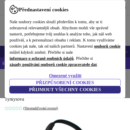
Stáhnout aplikaci
Stáhnout
Přednastavení cookies
Používejte refurbed rychle a snadno
Naše soubory cookies slouží především k tomu, aby se ti
zobrazoval relevantnější obsah. Abychom mohli vše správně
nastavit, potřebujeme tvůj souhlas k analýze toho, jak náš web
používáš, a k personalizaci obsahu i reklam. K tomu využíváme
cookies jak naše, tak od našich partnerů. Nastavení
souborů cookie
Mobily a smartphony
Notebooky
Tablety
Chytré hodinky
Doplňky
můžeš kdykoli změnit. Přečtěte si naše
informace o ochraně osobních údajů
. Přečtěte si
📱 -5 % NAVÍC na všechny iPhony – kód: IPHONEDEAL-
OP
zásady používání souborů cookie zpracovatele dat
.
Omezené využití
Domů
Produkty
Audio
Sluchátka
PŘIZPŮSOBENÍ COOKIES
AKG Y50
PŘIJMOUT VŠECHNY COOKIES
Tyrkysová
(Shromažďování recenzí)