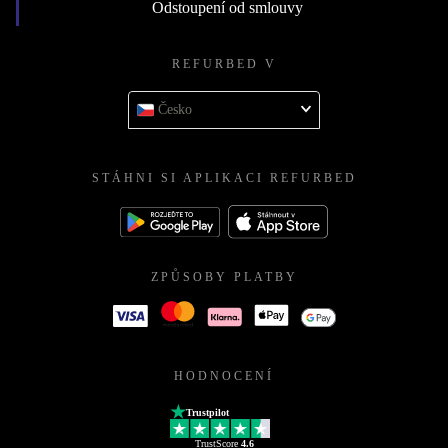
Odstoupení od smlouvy
REFURBED V
Česko
STÁHNI SI APLIKACI REFURBED
ZPŮSOBY PLATBY
HODNOCENÍ
Trustpilot
TrustScore
4.6