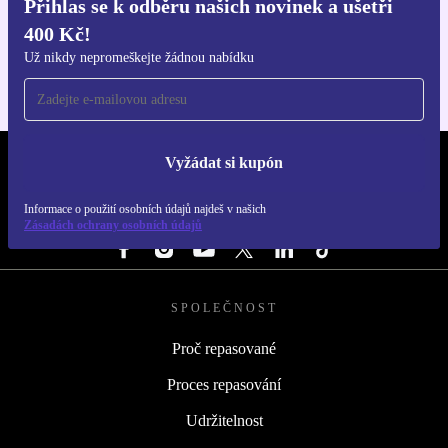
Přihlas se k odběru našich novinek a ušetři
Stáhni si aplikaci refurbed
400 Kč!
Pro iOS a Android
Už nikdy nepromeškejte žádnou nabídku
Vyžádat si kupón
REFURBED ČESKO - RETHINK NEW.
Informace o použití osobních údajů najdeš v našich
SLEDUJ NÁS
Zásadách ochrany osobních údajů
SPOLEČNOST
Proč repasované
Proces repasování
Udržitelnost