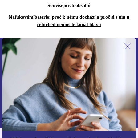
Souvisejících obsahů
Nafukování baterie: proč k němu dochází a proč si s tím u
refurbed nemusíte lámat hlavu
Přihlas se k odběru našich novinek a
ušetři 400 Kč!
Už nikdy nepromeškej žádnou nabídku.
Chci voucher
Informace o použití osobních údajů najdeš v našich
Zásadách ochrany osobních údajů
.