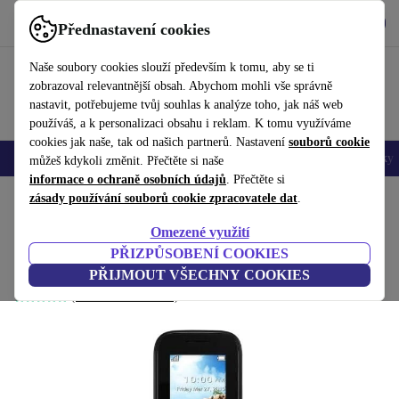
Stáhnout aplikaci
Stáhnout
Přednastavení cookies
Používejte refurbed rychle a snadno
Naše soubory cookies slouží především k tomu, aby se ti
zobrazoval relevantnější obsah. Abychom mohli vše správně
nastavit, potřebujeme tvůj souhlas k analýze toho, jak náš web
používáš, a k personalizaci obsahu i reklam. K tomu využíváme
cookies jak naše, tak od našich partnerů. Nastavení
souborů cookie
Mobily a smartphony
Notebooky
Tablety
Chytré hodinky
Doplňky
můžeš kdykoli změnit. Přečtěte si naše
informace o ochraně osobních údajů
. Přečtěte si
Domů
zásady používání souborů cookie zpracovatele dat
Produkty
Mobily a smartphony
Mobily Alcatel
.
Omezené využití
Alcatel One Touch 10.52
PŘIZPŮSOBENÍ COOKIES
černá
PŘIJMOUT VŠECHNY COOKIES
(Shromažďování recenzí)