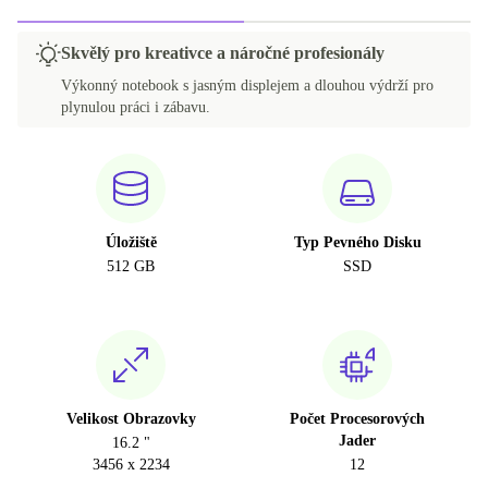
Skvělý pro kreativce a náročné profesionály
Výkonný notebook s jasným displejem a dlouhou výdrží pro
plynulou práci i zábavu.
Úložiště
Typ Pevného Disku
512 GB
SSD
Velikost Obrazovky
Počet Procesorových
Jader
16.2 "
3456 x 2234
12