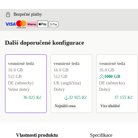
Bezpečné platby
Další doporučené konfigurace
vesmírně šedá
vesmírně šedá
vesmírně šedá
16.0 GB
16.0 GB
16.0 GB
512 GB
512 GB
1000 GB
DE (německy)
UK (angličtina)
DE (německy)
Velmi dobrý
Dobrý
Dobrý
36 025 Kč
32 925 Kč
37 155 Kč
Nejnižší cena
Více úložiště
Vlastnosti produktu
Specifikace