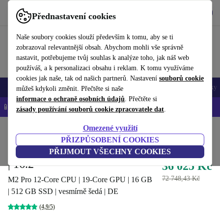
Stáhnout aplikaci
Stáhnout
Přednastavení cookies
Používejte refurbed rychle a snadno
Naše soubory cookies slouží především k tomu, aby se ti
zobrazoval relevantnější obsah. Abychom mohli vše správně
nastavit, potřebujeme tvůj souhlas k analýze toho, jak náš web
používáš, a k personalizaci obsahu i reklam. K tomu využíváme
cookies jak naše, tak od našich partnerů. Nastavení
souborů cookie
Mobily a smartphony
Notebooky
Tablety
Chytré hodinky
Doplňky
můžeš kdykoli změnit. Přečtěte si naše
informace o ochraně osobních údajů
. Přečtěte si
📱 -5 % NAVÍC na všechny iPhony – kód: IPHONEDEAL-
OP
zásady používání souborů cookie zpracovatele dat
.
Omezené využití
Domů
Produkty
Notebooky
MacBooky
PŘIZPŮSOBENÍ COOKIES
Apple MacBook Pro 2023 M2
PŘIJMOUT VŠECHNY COOKIES
| 16.2"
36 025 Kč
72 748,43 Kč
M2 Pro 12-Core CPU | 19-Core GPU | 16 GB
| 512 GB SSD | vesmírně šedá | DE
(4,9/5)