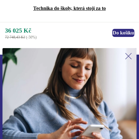
Technika do školy, která stojí za to
36 025 Kč
Do košíku
72 748,43 Kč
(-50%)
Přihlas se k odběru našich novinek a
ušetři 400 Kč!
Už nikdy nepromeškej žádnou nabídku.
Chci voucher
Informace o použití osobních údajů najdeš v našich
Zásadách ochrany osobních údajů
.