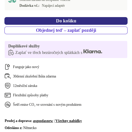
IT (italština)
+10 044 Kč
Dodávka vč.:
Napájecí adaptér
RU (ruština)
+10 044 Kč
Do košíku
AR (arabsky)
+10 044 Kč
Objednej teď – zaplať později
DK (dánština)
+10 364 Kč
Doplňkové služby
Zaplať ve třech bezúročných splátkách s
CZ (česky)
+10 700 Kč
CH (Švýcarsko)
Funguje jako nový
+13 924 Kč
30denní zkušební lhůta zdarma
UK (angličtina)
+51 280 Kč
12měsíční záruka
Flexibilní způsoby platby
Šetří emise CO₂ ve srovnání s novým produktem
Prodej a doprava:
asgoodasnew
|
Všechny nabídky
Odesláno z:
Německo