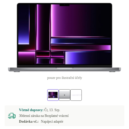
pouze pro ilustrační účely
Včetně dopravy:
Čt, 13. Srp.
30denní záruka na Bezplatné vrácení
Dodávka vč.:
Napájecí adaptér