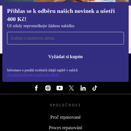
Přihlas se k odběru našich novinek a ušetři
400 Kč!
Stáhni si aplikaci refurbed
Pro iOS a Android
Už nikdy nepromeškejte žádnou nabídku
Vyžádat si kupón
REFURBED ČESKO - RETHINK NEW.
Informace o použití osobních údajů najdeš v našich
Zásadách ochrany osobních údajů
SLEDUJ NÁS
SPOLEČNOST
Proč repasované
Proces repasování