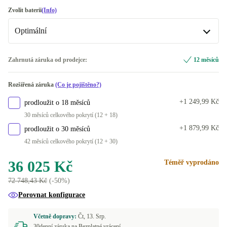
4000 GB
+51 280 Kč
FR (francouzština)
-1 796 Kč
Zvolit baterii
(Info)
Optimální
DE (německy)
K dispozici v jiné konfiguraci
Optimální
Zahrnutá záruka od prodejce:
12 měsíců
ES (španělština)
+120 Kč
K dispozici v jiné konfiguraci
Rozšířená záruka
(Co je pojištěno?)
US (americká angličtina)
Nové
+5 750 Kč
-1 476 Kč
+1 249,99 Kč
prodloužit o 18 měsíců
SE (švédština)
+10 010 Kč
30 měsíců celkového pokrytí (12 + 18)
+1 879,99 Kč
prodloužit o 30 měsíců
BE (belgický)
+10 044 Kč
42 měsíců celkového pokrytí (12 + 30)
PT (portugalština)
+10 044 Kč
36 025 Kč
Téměř vyprodáno
72 748,43 Kč
(-50%)
FI (finština)
+10 044 Kč
Porovnat konfigurace
NL (nizozemština)
+10 044 Kč
Včetně dopravy:
Čt, 13. Srp.
30denní záruka na Bezplatné vrácení