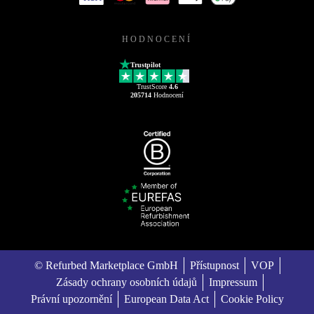
HODNOCENÍ
Trustpilot
TrustScore
4.6
205714
Hodnocení
© Refurbed Marketplace GmbH
Přístupnost
VOP
Zásady ochrany osobních údajů
Impressum
Právní upozornění
European Data Act
Cookie Policy