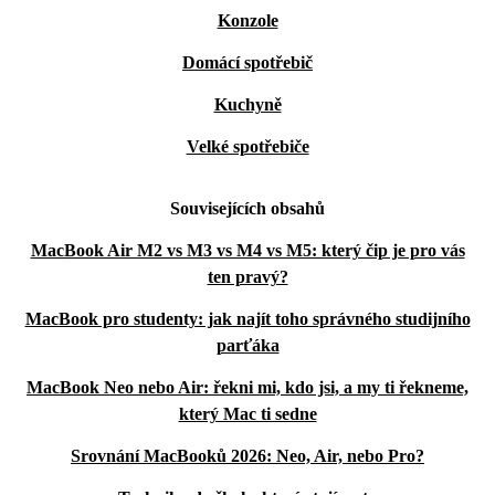
Konzole
Domácí spotřebič
Kuchyně
Velké spotřebiče
Souvisejících obsahů
MacBook Air M2 vs M3 vs M4 vs M5: který čip je pro vás
ten pravý?
MacBook pro studenty: jak najít toho správného studijního
parťáka
MacBook Neo nebo Air: řekni mi, kdo jsi, a my ti řekneme,
který Mac ti sedne
Srovnání MacBooků 2026: Neo, Air, nebo Pro?