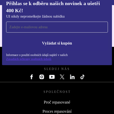
Přihlas se k odběru našich novinek a ušetři
400 Kč!
Stáhni si aplikaci refurbed
Už nikdy nepromeškejte žádnou nabídku
Pro iOS a Android
Vyžádat si kupón
Informace o použití osobních údajů najdeš v našich
REFURBED ČESKO - RETHINK NEW.
Zásadách ochrany osobních údajů
SLEDUJ NÁS
SPOLEČNOST
Proč repasované
Proces repasování