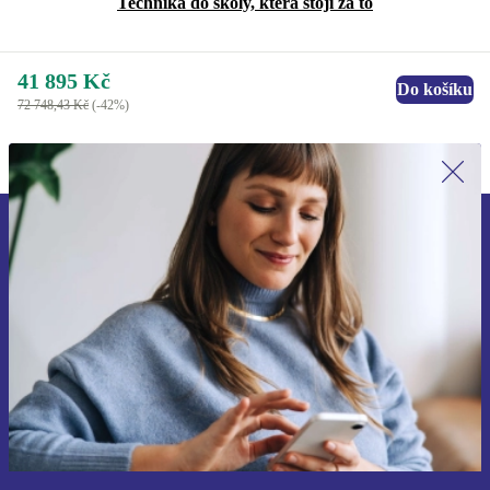
Technika do školy, která stojí za to
41 895 Kč
Do košíku
72 748,43 Kč
(-42%)
Přihlas se k odběru našich novinek a
ušetři 400 Kč!
Už nikdy nepromeškej žádnou nabídku.
Chci voucher
Informace o použití osobních údajů najdeš v našich
Zásadách ochrany osobních údajů
.