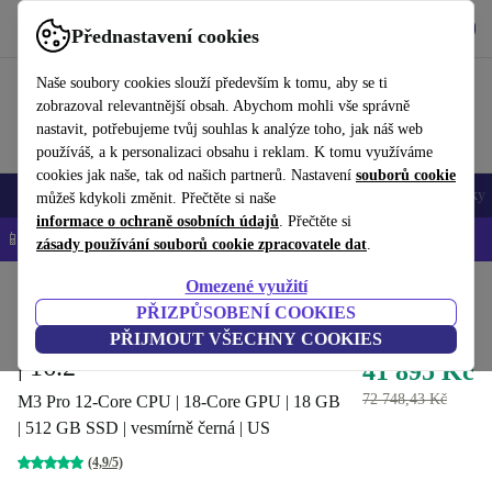
Stáhnout aplikaci
Stáhnout
Přednastavení cookies
Používejte refurbed rychle a snadno
Naše soubory cookies slouží především k tomu, aby se ti
zobrazoval relevantnější obsah. Abychom mohli vše správně
nastavit, potřebujeme tvůj souhlas k analýze toho, jak náš web
používáš, a k personalizaci obsahu i reklam. K tomu využíváme
cookies jak naše, tak od našich partnerů. Nastavení
souborů cookie
Mobily a smartphony
Notebooky
Tablety
Chytré hodinky
Doplňky
můžeš kdykoli změnit. Přečtěte si naše
informace o ochraně osobních údajů
. Přečtěte si
📱 -5 % NAVÍC na všechny iPhony – kód: IPHONEDEAL-
OP
zásady používání souborů cookie zpracovatele dat
.
Omezené využití
Domů
Produkty
Notebooky
MacBooky
PŘIZPŮSOBENÍ COOKIES
Apple MacBook Pro 2023 M3
PŘIJMOUT VŠECHNY COOKIES
| 16.2"
41 895 Kč
72 748,43 Kč
M3 Pro 12-Core CPU | 18-Core GPU | 18 GB
| 512 GB SSD | vesmírně černá | US
(4,9/5)