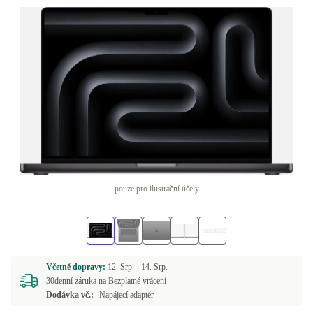
pouze pro ilustrační účely
Včetně dopravy:
12. Srp. -
14. Srp.
30denní záruka na Bezplatné vrácení
Dodávka vč.:
Napájecí adaptér