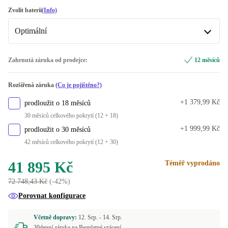
4000 GB
stříbro
+63 010 Kč
+4 784 Kč
US (QWERTY)
Zvolit baterii
(Info)
Optimální
DE (QWERTZ)
+4 784 Kč
K dispozici v jiné konfiguraci
Optimální
Zahrnutá záruka od prodejce:
12 měsíců
CH (QWERTZ)
+3 444 Kč
Nové
Rozšířená záruka
(Co je pojištěno?)
NL (QWERTY)
+4 804 Kč
+1 379,99 Kč
prodloužit o 18 měsíců
SE (QWERTY)
+4 804 Kč
30 měsíců celkového pokrytí (12 + 18)
+1 999,99 Kč
prodloužit o 30 měsíců
DK (QWERTY)
+4 804 Kč
42 měsíců celkového pokrytí (12 + 30)
FR (AZERTY)
+33 280 Kč
41 895 Kč
Téměř vyprodáno
72 748,43 Kč
(-42%)
FI (QWERTY)
+33 280 Kč
Porovnat konfigurace
AR (QWERTY)
+33 280 Kč
Včetně dopravy:
12. Srp. -
14. Srp.
30denní záruka na Bezplatné vrácení