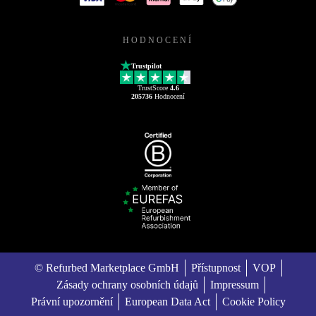
HODNOCENÍ
Trustpilot
TrustScore
4.6
205736
Hodnocení
© Refurbed Marketplace GmbH
Přístupnost
VOP
Zásady ochrany osobních údajů
Impressum
Právní upozornění
European Data Act
Cookie Policy