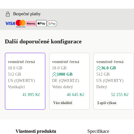
Bezpečné platby
Další doporučené konfigurace
vesmírně černá
vesmírně černá
vesmírně černá
18.0 GB
18.0 GB
36.0 GB
512 GB
1000 GB
512 GB
US (QWERTY)
DE (QWERTZ)
US (QWERTY)
Vynikající
Velmi dobrý
Dobrý
41 895 Kč
46 645 Kč
52 255 Kč
Více úložiště
Lepší výkon
Vlastnosti produktu
Specifikace