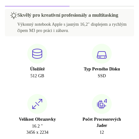
Skvělý pro kreativní profesionály a multitasking
Výkonný notebook Apple s jasným 16,2" displejem a rychlým
čipem M3 pro práci i zábavu.
Úložiště
Typ Pevného Disku
512 GB
SSD
Velikost Obrazovky
Počet Procesorových
Jader
16.2 "
3456 x 2234
12