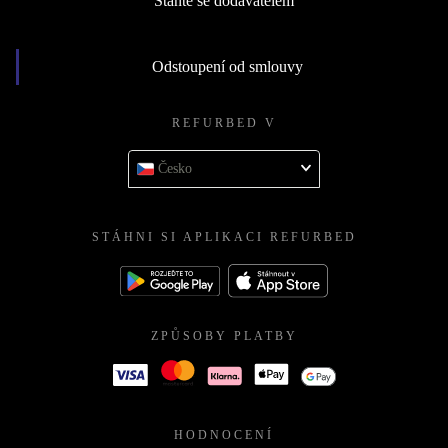
Staňte se dodavatelem
Odstoupení od smlouvy
REFURBED V
Česko
STÁHNI SI APLIKACI REFURBED
ZPŮSOBY PLATBY
HODNOCENÍ