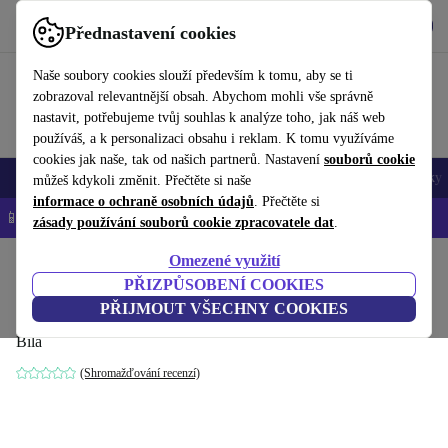
Stáhnout aplikaci
Stáhnout
Přednastavení cookies
Používejte refurbed rychle a snadno
Naše soubory cookies slouží především k tomu, aby se ti
zobrazoval relevantnější obsah. Abychom mohli vše správně
nastavit, potřebujeme tvůj souhlas k analýze toho, jak náš web
používáš, a k personalizaci obsahu i reklam. K tomu využíváme
cookies jak naše, tak od našich partnerů. Nastavení
souborů cookie
Mobily a smartphony
Notebooky
Tablety
Chytré hodinky
Doplňky
můžeš kdykoli změnit. Přečtěte si naše
informace o ochraně osobních údajů
. Přečtěte si
📱 -5 % NAVÍC na všechny iPhony – kód: IPHONEDEAL-
OP
zásady používání souborů cookie zpracovatele dat
.
Omezené využití
Domů
Produkty
Příslušenství
Příslušenství Apple
PŘIZPŮSOBENÍ COOKIES
Apple Magic Trackpad 2 (2015)
PŘIJMOUT VŠECHNY COOKIES
Bílá
(Shromažďování recenzí)