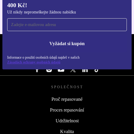
400 Kč!
Pro iOS a Android
Už nikdy nepromeškejte žádnou nabídku
Vyžádat si kupón
REFURBED ČESKO - RETHINK NEW.
Informace o použití osobních údajů najdeš v našich
SLEDUJ NÁS
Zásadách ochrany osobních údajů
SPOLEČNOST
Proč repasované
Proces repasování
Udržitelnost
Kvalita