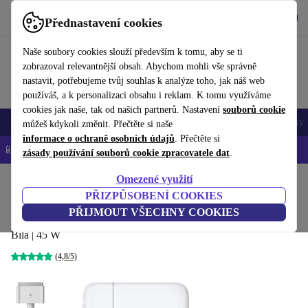
Stáhnout aplikaci
Stáhnout
Přednastavení cookies
Používejte refurbed rychle a snadno
Naše soubory cookies slouží především k tomu, aby se ti
zobrazoval relevantnější obsah. Abychom mohli vše správně
nastavit, potřebujeme tvůj souhlas k analýze toho, jak náš web
používáš, a k personalizaci obsahu i reklam. K tomu využíváme
cookies jak naše, tak od našich partnerů. Nastavení
souborů cookie
Mobily a smartphony
Notebooky
Tablety
Chytré hodinky
Doplňky
můžeš kdykoli změnit. Přečtěte si naše
informace o ochraně osobních údajů
. Přečtěte si
📱 -5 % NAVÍC na všechny iPhony – kód: IPHONEDEAL-
OP
zásady používání souborů cookie zpracovatele dat
.
Omezené využití
Domů
Produkty
Příslušenství
Příslušenství Apple
PŘIZPŮSOBENÍ COOKIES
Apple MagSafe 2 napájecí adaptér
PŘIJMOUT VŠECHNY COOKIES
Bílá | 45 W
(4,8/5)