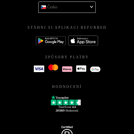
Česko
STÁHNI SI APLIKACI REFURBED
ZPŮSOBY PLATBY
HODNOCENÍ
Trustpilot
TrustScore
4.6
205869
Hodnocení