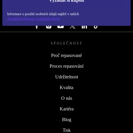
Vyžádat si kupón
REFURBED ČESKO - RETHINK NEW.
Informace o použití osobních údajů najdeš v našich
SLEDUJ NÁS
Zásadách ochrany osobních údajů
SPOLEČNOST
Proč repasované
Proces repasování
Udržitelnost
Kvalita
O nás
Kariéra
Blog
Tisk