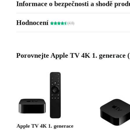
Informace o bezpečnosti a shodě prod
posunout na vyšší úroveň a - protože je repasovaný - 
něco dobrého pro životní prostředí.
Hodnocení
(4.6)
Porovnejte Apple TV 4K 1. generace 
Apple TV 4K 1. generace