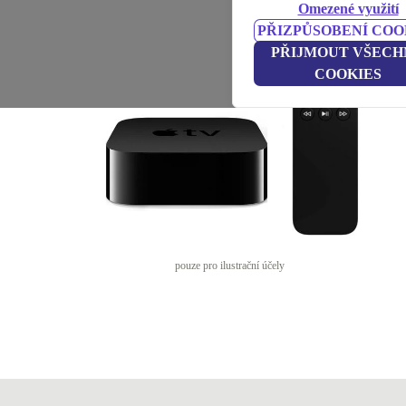
Omezené využití
PŘIZPŮSOBENÍ COO
PŘIJMOUT VŠECH
COOKIES
pouze pro ilustrační účely