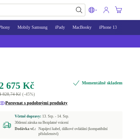
Phony
Mobily Samsung
iPady
MacBooky
iPhone 13
iPhone 
2 675 Kč
Momentálně skladem
4 828,74 Kč
(-45%)
Porovnat s podobnými produkty
Včetně dopravy:
13. Srp. -
14. Srp.
30denní záruka na Bezplatné vrácení
Dodávka vč.:
Napájecí kabel, dálkové ovládání (kompatibilní
příslušenství)