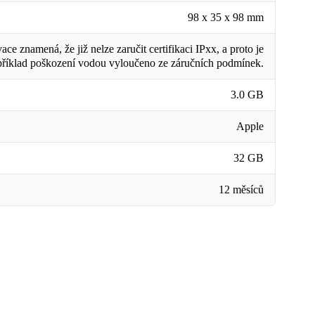
98 x 35 x 98 mm
ce znamená, že již nelze zaručit certifikaci IPxx, a proto je
příklad poškození vodou vyloučeno ze záručních podmínek.
3.0 GB
Apple
32 GB
12 měsíců