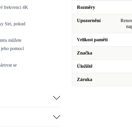
vé frekvenci 4K
Rozměry
Upozornění
Renova
ky Siri, pokud
na
Velikost paměti
ntru můžete
s jeho pomocí
Značka
árovat se
Úložiště
Záruka
nom místě.
cího pokoje.
dačem se Siri
litu Apple na
 ze sledování