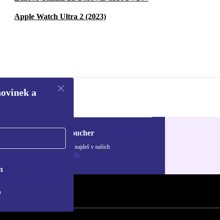
Apple Watch Ultra 2 (2023)
novinek a
Chci voucher
ormace o použití osobních údajů najdeš v našich
adách ochrany osobních údajů
.
n
h