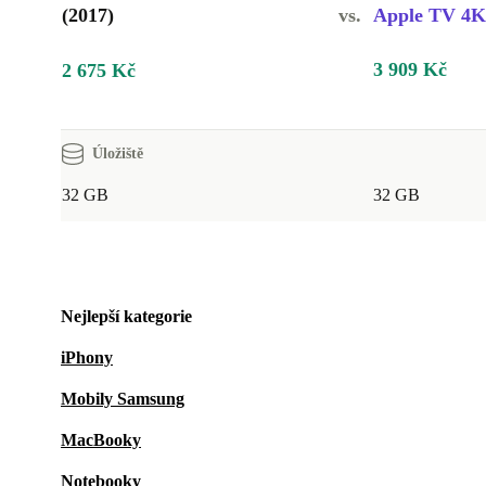
(2017)
vs.
Apple TV 4K 
3 909 Kč
2 675 Kč
Úložiště
32 GB
32 GB
Nejlepší kategorie
iPhony
Mobily Samsung
MacBooky
Notebooky