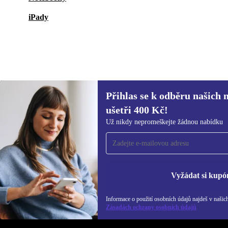
iPady
Přihlas se k odběru našich 
2 675 Kč
4 828,74 Kč
(-45%)
ušetři 400 Kč!
Přihlas se k odběru našich novinek a
Už nikdy nepromeškejte žádnou nabídku
ušetři 400 Kč!
Už nikdy nepromeškej žádnou nabídku.
Inf
Zás
Vyžádat si kupó
Informace o použití osobních údajů najdeš v našic
REFURBED ČESKO - RETHINK NEW.
Zásadách ochrany osobních údajů