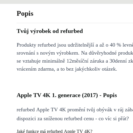
Popis
Tvůj výrobek od refurbed
Produkty refurbed jsou udržitelnější a až o 40 % levně
srovnání s novým výrobkem. Na důvěryhodné produkt
se vztahuje minimálně 12měsíční záruka a 30denní z
vrácením zdarma, a to bez jakýchkoliv otázek.
Apple TV 4K 1. generace (2017) - Popis
refurbed Apple TV 4K promění tvůj obývák v ráj zábavy. A
dispozici za sníženou refurbed cenu - co víc si přát?
Jaké funkce má refurbed Apple TV 4K?