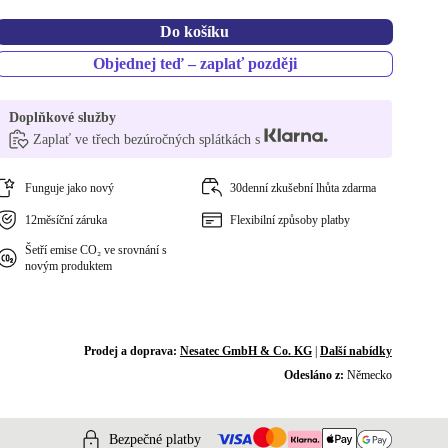
Do košíku
Objednej teď – zaplať později
Doplňkové služby
Zaplať ve třech bezúročných splátkách s
Funguje jako nový
30denní zkušební lhůta zdarma
12měsíční záruka
Flexibilní způsoby platby
Šetří emise CO₂ ve srovnání s
novým produktem
Prodej a doprava:
Nesatec GmbH & Co. KG
|
Další nabídky
Odesláno z:
Německo
Bezpečné platby