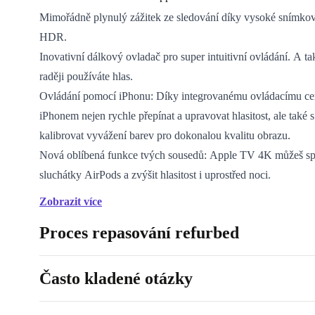
Mimořádně plynulý zážitek ze sledování díky vysoké snímko
HDR.
Inovativní dálkový ovladač pro super intuitivní ovládání. A ta
raději používáte hlas.
Ovládání pomocí iPhonu: Díky integrovanému ovládacímu ce
iPhonem nejen rychle přepínat a upravovat hlasitost, ale také 
kalibrovat vyvážení barev pro dokonalou kvalitu obrazu.
Nová oblíbená funkce tvých sousedů: Apple TV 4K můžeš sp
sluchátky AirPods a zvýšit hlasitost i uprostřed noci.
Aplikace Apple TV ti nabízí všechny možnosti zábavy na jed
Zobrazit více
Pro koho je refurbed Apple TV 4K vhodný?
Proces repasování refurbed
Pro každého, kdo hledá skvělé vylepšení svého obýva
Pro ty, kdo by chtěli televizor ovládat dálkovým ovla
Často kladené otázky
nebo jednoduše iPhonem. Pro ty, kdo chtějí vidět kva
velké obrazovce. Pro všechny, kdo chtějí svůj zážitek