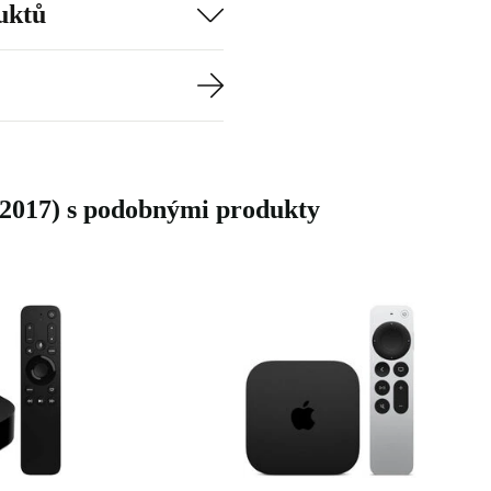
uktů
zároveň udělat
(2017) s podobnými produkty