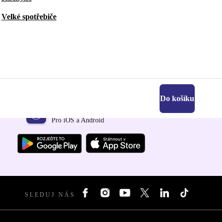
Velké spotřebiče
Do košíku
Stáhni si aplikaci refurbed
Pro iOS a Android
SLEDUJ NÁS