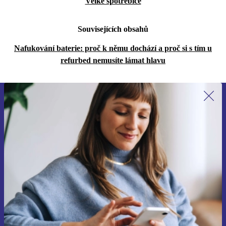
Velké spotřebiče
Souvisejících obsahů
Nafukování baterie: proč k němu dochází a proč si s tím u
refurbed nemusíte lámat hlavu
Přihlas se k odběru našich novinek a
ušetři 400 Kč!
Už nikdy nepromeškej žádnou nabídku.
Chci voucher
Informace o použití osobních údajů najdeš v našich
Zásadách ochrany osobních údajů
.