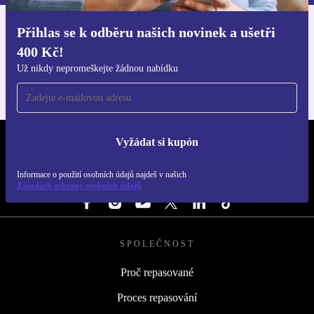
Přihlas se k odběru našich novinek a ušetři
Stáhni si aplikaci refurbed
400 Kč!
Pro iOS a Android
Už nikdy nepromeškejte žádnou nabídku
Vyžádat si kupón
REFURBED ČESKO - RETHINK NEW.
Informace o použití osobních údajů najdeš v našich
SLEDUJ NÁS
Zásadách ochrany osobních údajů
SPOLEČNOST
Proč repasované
Proces repasování