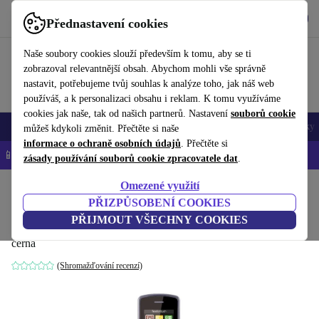
Stáhnout aplikaci
Stáhnout
Přednastavení cookies
Používejte refurbed rychle a snadno
Naše soubory cookies slouží především k tomu, aby se ti
zobrazoval relevantnější obsah. Abychom mohli vše správně
nastavit, potřebujeme tvůj souhlas k analýze toho, jak náš web
používáš, a k personalizaci obsahu i reklam. K tomu využíváme
cookies jak naše, tak od našich partnerů. Nastavení
souborů cookie
Mobily a smartphony
Notebooky
Tablety
Chytré hodinky
Doplňky
můžeš kdykoli změnit. Přečtěte si naše
informace o ochraně osobních údajů
. Přečtěte si
📱 -5 % NAVÍC na všechny iPhony – kód: IPHONEDEAL-
OP
zásady používání souborů cookie zpracovatele dat
.
Omezené využití
Domů
Produkty
Mobily a smartphony
PŘIZPŮSOBENÍ COOKIES
Bea-fon Classic Line C240
PŘIJMOUT VŠECHNY COOKIES
černá
(Shromažďování recenzí)