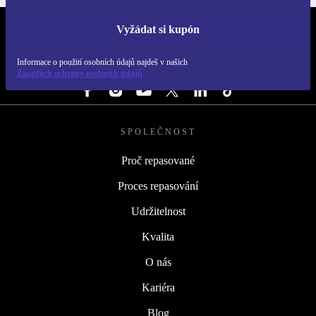
Vyžádat si kupón
REFURBED ČESKO - RETHINK NEW.
Informace o použití osobních údajů najdeš v našich
SLEDUJ NÁS
Zásadách ochrany osobních údajů
SPOLEČNOST
Proč repasované
Proces repasování
Udržitelnost
Kvalita
O nás
Kariéra
Blog