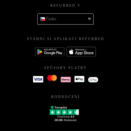
REFURBED V
Česko
STÁHNI SI APLIKACI REFURBED
ZPŮSOBY PLATBY
HODNOCENÍ
Trustpilot
TrustScore
4.6
205385
Hodnocení