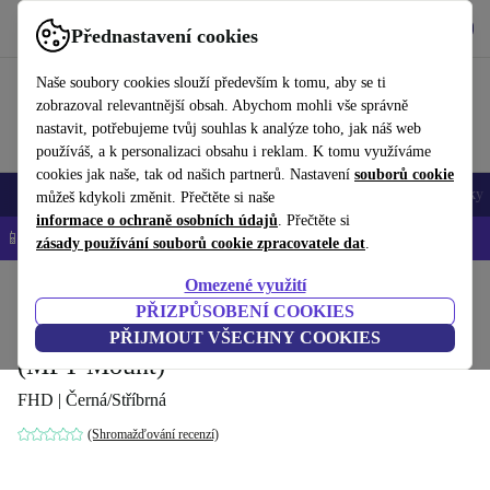
Stáhnout aplikaci
Stáhnout
Přednastavení cookies
Používejte refurbed rychle a snadno
Naše soubory cookies slouží především k tomu, aby se ti
zobrazoval relevantnější obsah. Abychom mohli vše správně
nastavit, potřebujeme tvůj souhlas k analýze toho, jak náš web
používáš, a k personalizaci obsahu i reklam. K tomu využíváme
cookies jak naše, tak od našich partnerů. Nastavení
souborů cookie
Mobily a smartphony
Notebooky
Tablety
Chytré hodinky
Doplňky
můžeš kdykoli změnit. Přečtěte si naše
informace o ochraně osobních údajů
. Přečtěte si
📱 -5 % NAVÍC na všechny iPhony – kód: IPHONEDEAL-
OP
zásady používání souborů cookie zpracovatele dat
.
Omezené využití
Domů
Produkty
Kamery a fotoaparáty
PŘIZPŮSOBENÍ COOKIES
Blackmagic Design Cinema Camera
PŘIJMOUT VŠECHNY COOKIES
(MFT Mount)
FHD | Černá/Stříbrná
(Shromažďování recenzí)