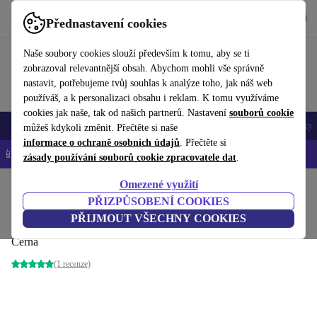
Stáhnout aplikaci
Stáhnout
Přednastavení cookies
Používejte refurbed rychle a snadno
Naše soubory cookies slouží především k tomu, aby se ti
zobrazoval relevantnější obsah. Abychom mohli vše správně
nastavit, potřebujeme tvůj souhlas k analýze toho, jak náš web
používáš, a k personalizaci obsahu i reklam. K tomu využíváme
cookies jak naše, tak od našich partnerů. Nastavení
souborů cookie
Mobily a smartphony
Notebooky
Tablety
Chytré hodinky
Doplňky
můžeš kdykoli změnit. Přečtěte si naše
informace o ochraně osobních údajů
. Přečtěte si
📱 -5 % NAVÍC na všechny iPhony – kód: IPHONEDEAL-
OP
zásady používání souborů cookie zpracovatele dat
.
Omezené využití
Domů
Produkty
Tiskárny a skenery
PŘIZPŮSOBENÍ COOKIES
Canon PIXMA TR150
PŘIJMOUT VŠECHNY COOKIES
Černá
(1 recenze)