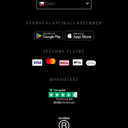
Česko
STÁHNI SI APLIKACI REFURBED
ZPŮSOBY PLATBY
HODNOCENÍ
Trustpilot
TrustScore
4.6
205684
Hodnocení