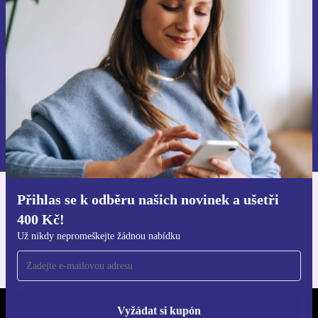
ušetři 400 Kč!
Už nikdy nepromeškej žádnou nabídku.
Chci voucher
Informace o použití osobních údajů najdeš v našich
Zásadách ochrany osobních údajů
.
Přihlas se k odběru našich novinek a ušetři
Stáhni si aplikaci refurbed
400 Kč!
Pro iOS a Android
Už nikdy nepromeškejte žádnou nabídku
Vyžádat si kupón
REFURBED ČESKO - RETHINK NEW.