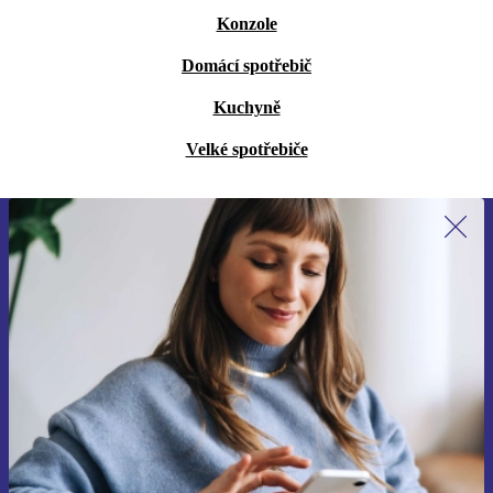
Konzole
Domácí spotřebič
Kuchyně
Velké spotřebiče
Přihlas se k odběru našich novinek a
ušetři 400 Kč!
Už nikdy nepromeškej žádnou nabídku.
Chci voucher
Informace o použití osobních údajů najdeš v našich
Zásadách ochrany osobních údajů
.