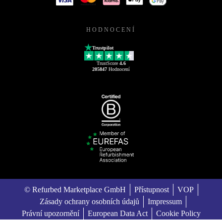
HODNOCENÍ
Trustpilot
TrustScore
4.6
205847
Hodnocení
© Refurbed Marketplace GmbH
Přístupnost
VOP
Zásady ochrany osobních údajů
Impressum
Právní upozornění
European Data Act
Cookie Policy