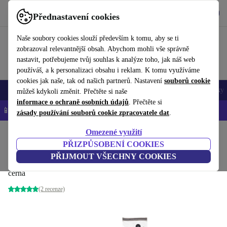
Stáhnout aplikaci
Stáhnout
Přednastavení cookies
Používejte refurbed rychle a snadno
Naše soubory cookies slouží především k tomu, aby se ti
zobrazoval relevantnější obsah. Abychom mohli vše správně
nastavit, potřebujeme tvůj souhlas k analýze toho, jak náš web
používáš, a k personalizaci obsahu i reklam. K tomu využíváme
cookies jak naše, tak od našich partnerů. Nastavení
souborů cookie
Mobily a smartphony
Notebooky
Tablety
Chytré hodinky
Doplňky
můžeš kdykoli změnit. Přečtěte si naše
informace o ochraně osobních údajů
. Přečtěte si
📱 -5 % NAVÍC na všechny iPhony – kód: IPHONEDEAL-
OP
zásady používání souborů cookie zpracovatele dat
.
Omezené využití
Domů
Produkty
Kuchyně
Kuchyňské spotřebiče
Vaření a pečení
PŘIZPŮSOBENÍ COOKIES
Caso Vacu OneTouch ruční vakuovač
PŘIJMOUT VŠECHNY COOKIES
černá
(2 recenze)