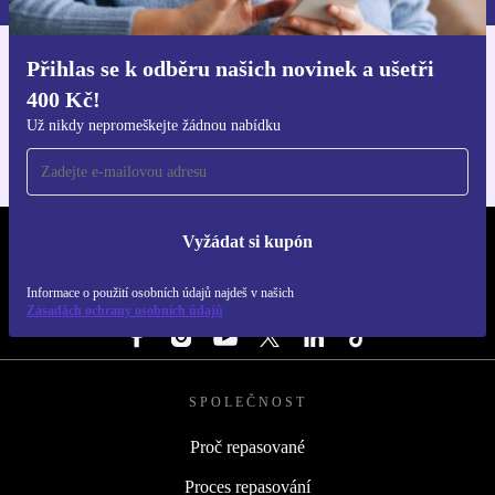
Přihlas se k odběru našich novinek a ušetři
Stáhni si aplikaci refurbed
400 Kč!
Pro iOS a Android
Už nikdy nepromeškejte žádnou nabídku
Vyžádat si kupón
REFURBED ČESKO - RETHINK NEW.
Informace o použití osobních údajů najdeš v našich
SLEDUJ NÁS
Zásadách ochrany osobních údajů
SPOLEČNOST
Proč repasované
Proces repasování