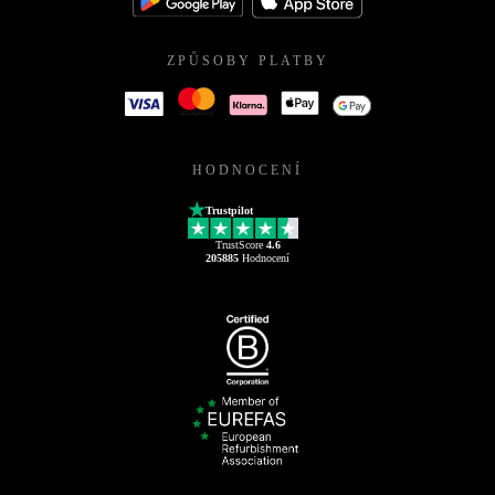
ZPŮSOBY PLATBY
HODNOCENÍ
Trustpilot
TrustScore
4.6
205885
Hodnocení