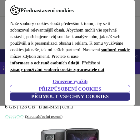
Stáhnout aplikaci
Stáhnout
Přednastavení cookies
Používejte refurbed rychle a snadno
Naše soubory cookies slouží především k tomu, aby se ti
zobrazoval relevantnější obsah. Abychom mohli vše správně
nastavit, potřebujeme tvůj souhlas k analýze toho, jak náš web
používáš, a k personalizaci obsahu i reklam. K tomu využíváme
cookies jak naše, tak od našich partnerů. Nastavení
souborů cookie
Mobily a smartphony
Notebooky
Tablety
Chytré hodinky
Doplňky
můžeš kdykoli změnit. Přečtěte si naše
informace o ochraně osobních údajů
. Přečtěte si
📱 -5 % NAVÍC na všechny iPhony – kód: IPHONEDEAL-
OP
zásady používání souborů cookie zpracovatele dat
.
Omezené využití
Domů
Produkty
Mobily a smartphony
PŘIZPŮSOBENÍ COOKIES
Crosscall Stellar M6
PŘIJMOUT VŠECHNY COOKIES
6 GB | 128 GB | Dual-SIM | černá
(Shromažďování recenzí)