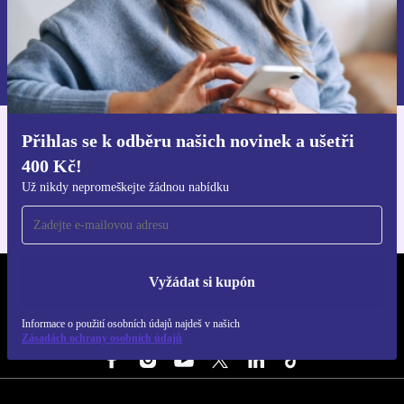
Chci voucher
Informace o použití osobních údajů najdeš v našich
Zásadách ochrany osobních údajů
.
Přihlas se k odběru našich novinek a ušetři
Stáhni si aplikaci refurbed
400 Kč!
Pro iOS a Android
Už nikdy nepromeškejte žádnou nabídku
Vyžádat si kupón
REFURBED ČESKO - RETHINK NEW.
Informace o použití osobních údajů najdeš v našich
SLEDUJ NÁS
Zásadách ochrany osobních údajů