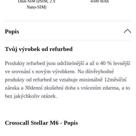
Dual-SIM (eSIM, 2 x
4500 mAh
Nano-SIM)
Popis
Tvůj výrobek od refurbed
Produkty refurbed jsou udržitelnější a až o 40 % levnější
ve srovnání s novým výrobkem. Na důvěryhodné
produkty od refurbed se vztahuje minimálně 12měsíční
záruka a 30denní zkušební doba s vrácením zdarma, a to
bez jakýchkoliv otázek.
Crosscall Stellar M6 - Popis