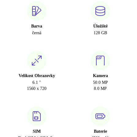
Barva
Úložiště
černá
128 GB
Velikost Obrazovky
Kamera
6.1 "
50.0 MP
1560 x 720
8.0 MP
SIM
Baterie