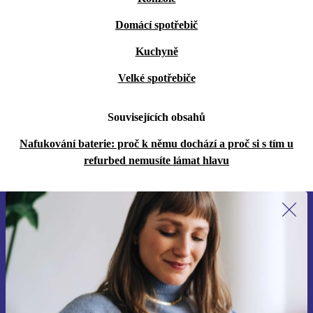
Domácí spotřebič
Kuchyně
Velké spotřebiče
Souvisejících obsahů
Nafukování baterie: proč k němu dochází a proč si s tím u
refurbed nemusíte lámat hlavu
Přihlas se k odběru našich novinek a
ušetři 400 Kč!
Už nikdy nepromeškej žádnou nabídku.