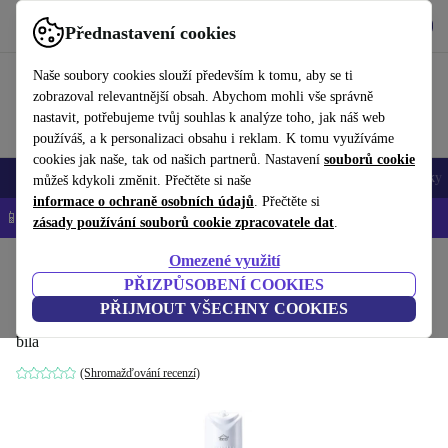
Stáhnout aplikaci
Stáhnout
Přednastavení cookies
Používejte refurbed rychle a snadno
Naše soubory cookies slouží především k tomu, aby se ti
zobrazoval relevantnější obsah. Abychom mohli vše správně
nastavit, potřebujeme tvůj souhlas k analýze toho, jak náš web
používáš, a k personalizaci obsahu i reklam. K tomu využíváme
cookies jak naše, tak od našich partnerů. Nastavení
souborů cookie
Mobily a smartphony
Notebooky
Tablety
Chytré hodinky
Doplňky
můžeš kdykoli změnit. Přečtěte si naše
informace o ochraně osobních údajů
. Přečtěte si
📱 -5 % NAVÍC na všechny iPhony – kód: IPHONEDEAL-
OP
zásady používání souborů cookie zpracovatele dat
.
Omezené využití
Domů
Produkty
Domácnost
Úprava vzduchu a sezónní spotřebiče
Úprava vzdu
PŘIZPŮSOBENÍ COOKIES
DCG VE9095 věžový ventilátor
PŘIJMOUT VŠECHNY COOKIES
bílá
(Shromažďování recenzí)