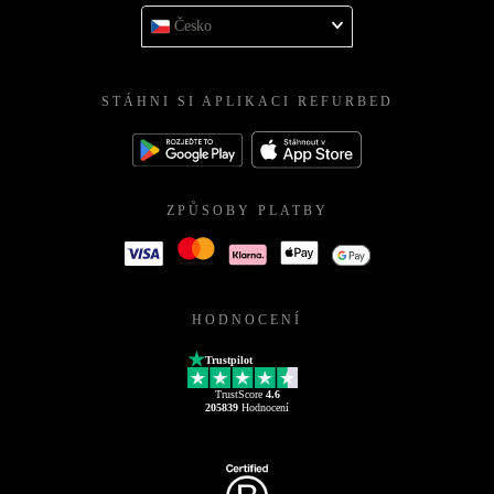
Česko
STÁHNI SI APLIKACI REFURBED
ZPŮSOBY PLATBY
HODNOCENÍ
Trustpilot
TrustScore
4.6
205839
Hodnocení