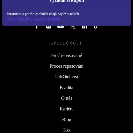
Vyžádat si kupón
REFURBED ČESKO - RETHINK NEW.
Informace o použití osobních údajů najdeš v našich
SLEDUJ NÁS
Zásadách ochrany osobních údajů
SPOLEČNOST
Proč repasované
Proces repasování
Udržitelnost
Kvalita
O nás
Kariéra
Blog
Tisk