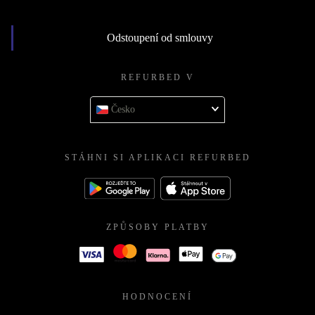
Odstoupení od smlouvy
REFURBED V
Česko
STÁHNI SI APLIKACI REFURBED
ZPŮSOBY PLATBY
HODNOCENÍ