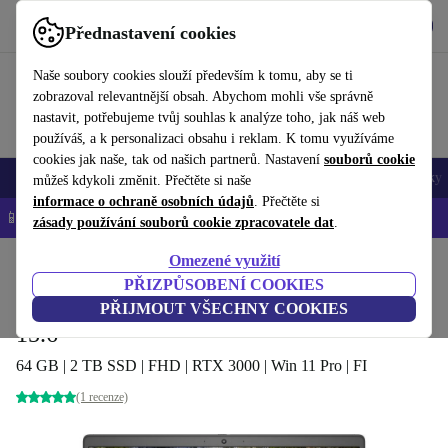
Stáhnout aplikaci
Stáhnout
Přednastavení cookies
Používejte refurbed rychle a snadno
Naše soubory cookies slouží především k tomu, aby se ti
zobrazoval relevantnější obsah. Abychom mohli vše správně
nastavit, potřebujeme tvůj souhlas k analýze toho, jak náš web
používáš, a k personalizaci obsahu i reklam. K tomu využíváme
cookies jak naše, tak od našich partnerů. Nastavení
souborů cookie
Mobily a smartphony
Notebooky
Tablety
Chytré hodinky
Doplňky
můžeš kdykoli změnit. Přečtěte si naše
informace o ochraně osobních údajů
. Přečtěte si
📱 -5 % NAVÍC na všechny iPhony – kód: IPHONEDEAL-
OP
zásady používání souborů cookie zpracovatele dat
.
Omezené využití
Domů
Produkty
Notebooky
Notebooky Dell
PŘIZPŮSOBENÍ COOKIES
Dell Precision 7550 | Xeon W-10855M |
PŘIJMOUT VŠECHNY COOKIES
15.6"
64 GB | 2 TB SSD | FHD | RTX 3000 | Win 11 Pro | FI
(1 recenze)