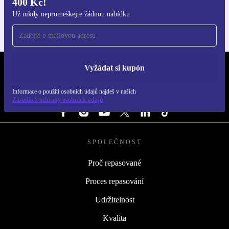
400 Kč!
Pro iOS a Android
Už nikdy nepromeškejte žádnou nabídku
Vyžádat si kupón
REFURBED ČESKO - RETHINK NEW.
Informace o použití osobních údajů najdeš v našich
SLEDUJ NÁS
Zásadách ochrany osobních údajů
SPOLEČNOST
Proč repasované
Proces repasování
Udržitelnost
Kvalita