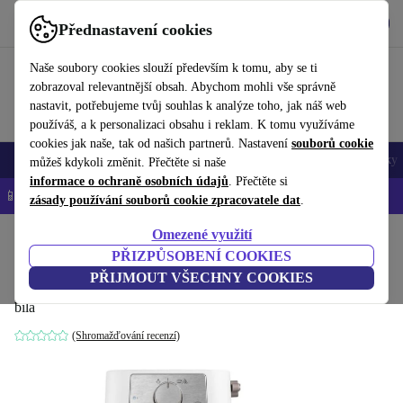
Stáhnout aplikaci
Stáhnout
Přednastavení cookies
Používejte refurbed rychle a snadno
Naše soubory cookies slouží především k tomu, aby se ti
zobrazoval relevantnější obsah. Abychom mohli vše správně
nastavit, potřebujeme tvůj souhlas k analýze toho, jak náš web
používáš, a k personalizaci obsahu i reklam. K tomu využíváme
cookies jak naše, tak od našich partnerů. Nastavení
souborů cookie
Mobily a smartphony
Notebooky
Tablety
Chytré hodinky
Doplňky
můžeš kdykoli změnit. Přečtěte si naše
informace o ochraně osobních údajů
. Přečtěte si
📱 -5 % NAVÍC na všechny iPhony – kód: IPHONEDEAL-
OP
zásady používání souborů cookie zpracovatele dat
.
Omezené využití
Domů
Produkty
Kuchyně
Nápoje
Káva
PŘIZPŮSOBENÍ COOKIES
De'Longhi EC260.W Stilosa
PŘIJMOUT VŠECHNY COOKIES
bílá
(Shromažďování recenzí)