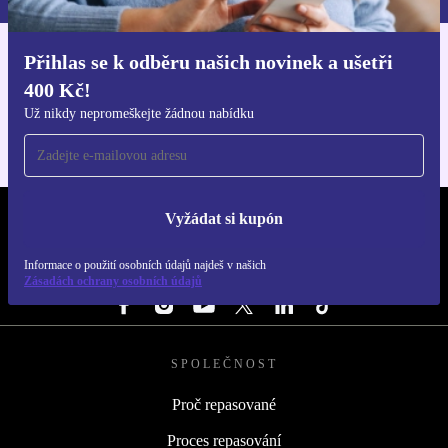
Přihlas se k odběru našich novinek a ušetři
Stáhni si aplikaci refurbed
400 Kč!
Pro iOS a Android
Už nikdy nepromeškejte žádnou nabídku
Vyžádat si kupón
REFURBED ČESKO - RETHINK NEW.
Informace o použití osobních údajů najdeš v našich
SLEDUJ NÁS
Zásadách ochrany osobních údajů
SPOLEČNOST
Proč repasované
Proces repasování