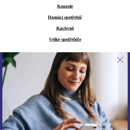
Konzole
Domácí spotřebič
Kuchyně
Velké spotřebiče
Přihlas se k odběru našich novinek a
ušetři 400 Kč!
Už nikdy nepromeškej žádnou nabídku.
Chci voucher
Informace o použití osobních údajů najdeš v našich
Zásadách ochrany osobních údajů
.