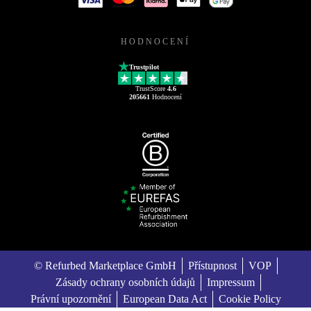
HODNOCENÍ
Trustpilot
TrustScore
4.6
205661
Hodnocení
© Refurbed Marketplace GmbH
Přístupnost
VOP
Zásady ochrany osobních údajů
Impressum
Právní upozornění
European Data Act
Cookie Policy