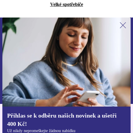
Velké spotřebiče
Přihlas se k odběru našich novinek a
ušetři 400 Kč!
Už nikdy nepromeškej žádnou nabídku.
Chci voucher
Informace o použití osobních údajů najdeš v našich
Zásadách ochrany osobních údajů
.
Přihlas se k odběru našich novinek a ušetři
Stáhni si aplikaci refurbed
400 Kč!
Pro iOS a Android
Už nikdy nepromeškejte žádnou nabídku