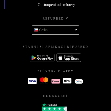
Odstoupení od smlouvy
REFURBED V
Česko
STÁHNI SI APLIKACI REFURBED
ZPŮSOBY PLATBY
HODNOCENÍ
Trustpilot