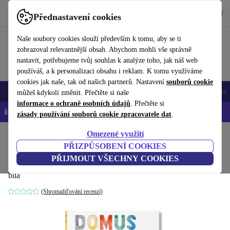
Stáhnout aplikaci
Stáhnout
Přednastavení cookies
Používejte refurbed rychle a snadno
Naše soubory cookies slouží především k tomu, aby se ti
zobrazoval relevantnější obsah. Abychom mohli vše správně
nastavit, potřebujeme tvůj souhlas k analýze toho, jak náš web
používáš, a k personalizaci obsahu i reklam. K tomu využíváme
cookies jak naše, tak od našich partnerů. Nastavení
souborů cookie
Mobily a smartphony
Notebooky
Tablety
Chytré hodinky
Doplňky
můžeš kdykoli změnit. Přečtěte si naše
informace o ochraně osobních údajů
. Přečtěte si
📱 -5 % NAVÍC na všechny iPhony – kód: IPHONEDEAL-
OP
zásady používání souborů cookie zpracovatele dat
.
Omezené využití
Domů
Produkty
Domácnost
Nábytek
PŘIZPŮSOBENÍ COOKIES
domus 1928–1939
PŘIJMOUT VŠECHNY COOKIES
bílá
(Shromažďování recenzí)