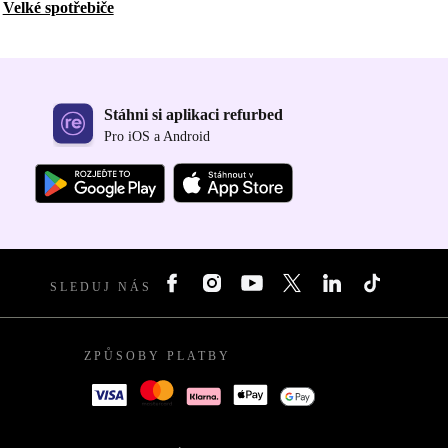
Velké spotřebiče
Stáhni si aplikaci refurbed
Pro iOS a Android
SLEDUJ NÁS
ZPŮSOBY PLATBY