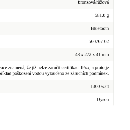
bronzová/růžová
581.0 g
Bluetooth
560767-02
48 x 272 x 41 mm
ce znamená, že již nelze zaručit certifikaci IPxx, a proto je
příklad poškození vodou vyloučeno ze záručních podmínek.
1300 watt
Dyson