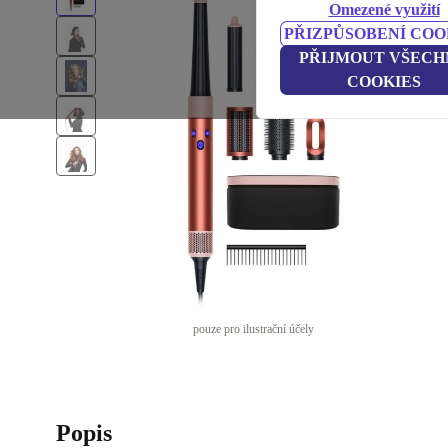
Omezené využití
PŘIZPŮSOBENÍ COO
PŘIJMOUT VŠECH
COOKIES
pouze pro ilustrační účely
Popis