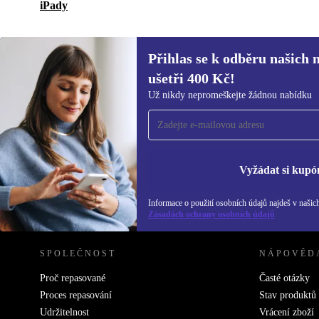
iPady
Přihlas se k odběru našich 
ušetři 400 Kč!
Přihlas se k odběru našich novinek a
Už nikdy nepromeškejte žádnou nabídku
ušetři 400 Kč!
Už nikdy nepromeškej žádnou nabídku.
Inf
Zás
Vyžádat si kupó
Informace o použití osobních údajů najdeš v našic
REFURBED ČESKO - RETHINK NEW.
Zásadách ochrany osobních údajů
SPOLEČNOST
NÁPOVĚD
Proč repasované
Časté otázky
Proces repasování
Stav produktů
Udržitelnost
Vrácení zboží