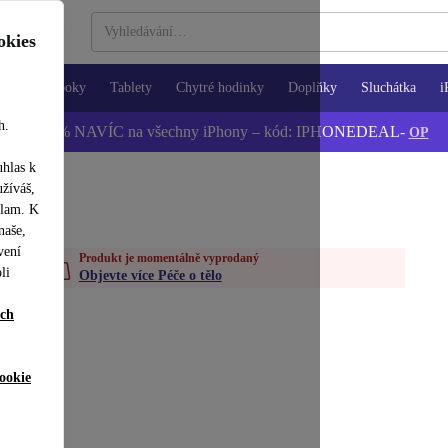
okies
Notebooky
Tablety
Chytré hodinky
Doplňky
Sluchátka
i
h.
📱 -5 % NAVÍC na všechny iPhony – kód: IPHONEDEAL-
OP
uhlas k
užíváš,
klam. K
naše,
vení
Produkt je momentálně vyprodaný
li
Objevte více Péče o tělo
ích
ookie