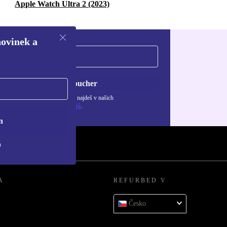
Apple Watch Ultra 2 (2023)
novinek a
Chci voucher
ormace o použití osobních údajů najdeš v našich
adách ochrany osobních údajů
.
n
h
A
REFURBED V
Česko