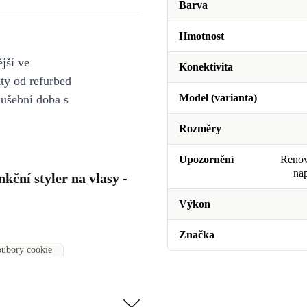
Barva
Hmotnost
jší ve
Konektivita
y od refurbed
Model (varianta)
kušební doba s
Rozměry
Upozornění
Renova
na
ční styler na vlasy -
Výkon
Značka
soubory cookie