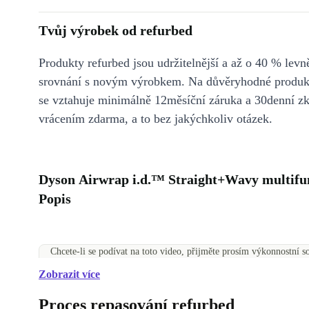
Tvůj výrobek od refurbed
Produkty refurbed jsou udržitelnější a až o 40 % levně
srovnání s novým výrobkem. Na důvěryhodné produkt
se vztahuje minimálně 12měsíční záruka a 30denní z
vrácením zdarma, a to bez jakýchkoliv otázek.
Dyson Airwrap i.d.™ Straight+Wavy multifunk
Popis
Chcete-li se podívat na toto video, přijměte prosím výkonnostní 
Přijmout souborů cookie
Zobrazit více
Spravujte nastavení souborů cookie
Proces repasování refurbed