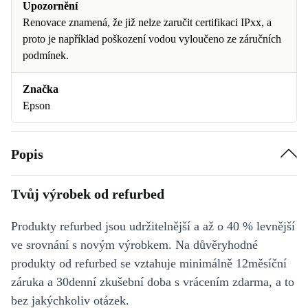
Upozornění
Renovace znamená, že již nelze zaručit certifikaci IPxx, a
proto je například poškození vodou vyloučeno ze záručních
podmínek.
Značka
Epson
Popis
Tvůj výrobek od refurbed
Produkty refurbed jsou udržitelnější a až o 40 % levnější
ve srovnání s novým výrobkem. Na důvěryhodné
produkty od refurbed se vztahuje minimálně 12měsíční
záruka a 30denní zkušební doba s vrácením zdarma, a to
bez jakýchkoliv otázek.