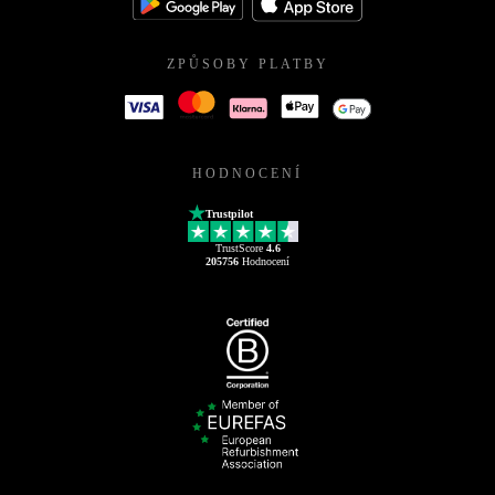
ZPŮSOBY PLATBY
HODNOCENÍ
Trustpilot
TrustScore
4.6
205756
Hodnocení