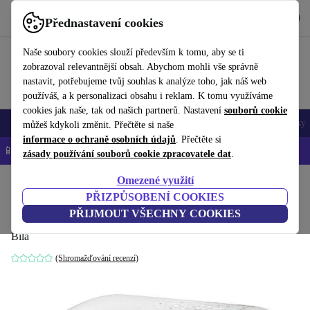
Stáhnout aplikaci
Stáhnout
Přednastavení cookies
Používejte refurbed rychle a snadno
Naše soubory cookies slouží především k tomu, aby se ti
zobrazoval relevantnější obsah. Abychom mohli vše správně
nastavit, potřebujeme tvůj souhlas k analýze toho, jak náš web
používáš, a k personalizaci obsahu i reklam. K tomu využíváme
cookies jak naše, tak od našich partnerů. Nastavení
souborů cookie
Mobily a smartphony
Notebooky
Tablety
Chytré hodinky
Doplňky
můžeš kdykoli změnit. Přečtěte si naše
informace o ochraně osobních údajů
. Přečtěte si
📱 -5 % NAVÍC na všechny iPhony – kód: IPHONEDEAL-
OP
zásady používání souborů cookie zpracovatele dat
.
Omezené využití
Domů
Produkty
Televize
PŘIZPŮSOBENÍ COOKIES
Epson EH-TW5350
PŘIJMOUT VŠECHNY COOKIES
Bílá
(Shromažďování recenzí)