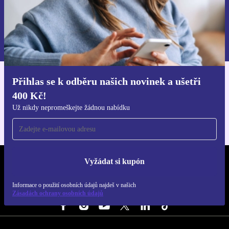
Chci voucher
Informace o použití osobních údajů najdeš v našich
Zásadách ochrany osobních údajů
.
Přihlas se k odběru našich novinek a ušetři
Stáhni si aplikaci refurbed
400 Kč!
Pro iOS a Android
Už nikdy nepromeškejte žádnou nabídku
Vyžádat si kupón
REFURBED ČESKO - RETHINK NEW.
Informace o použití osobních údajů najdeš v našich
SLEDUJ NÁS
Zásadách ochrany osobních údajů