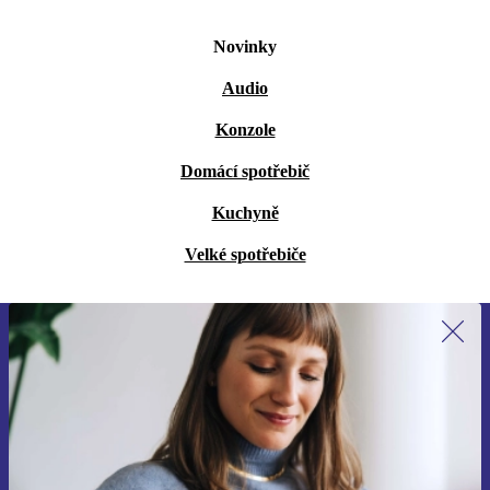
Novinky
Audio
Konzole
Domácí spotřebič
Kuchyně
Velké spotřebiče
Přihlas se k odběru našich novinek a
ušetři 400 Kč!
Už nikdy nepromeškej žádnou nabídku.