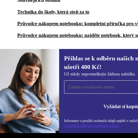
Souvisejících obsahů
Technika do školy, která stojí za to
Průvodce nákupem notebooku: kompletní příručka pro v
Průvodce nákupem notebooku: najděte notebook, který s
Přihlas se k odběru našich 
ušetři 400 Kč!
Přihlas se k odběru našich novinek a
Už nikdy nepromeškejte žádnou nabídku
ušetři 400 Kč!
Už nikdy nepromeškej žádnou nabídku.
Inf
Zás
Vyžádat si kupó
Informace o použití osobních údajů najdeš v našic
REFURBED ČESKO - RETHINK NEW.
Zásadách ochrany osobních údajů