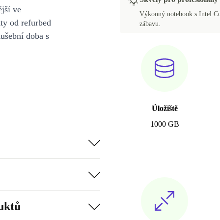
jší ve
Výkonný notebook s Intel Cor
y od refurbed
zábavu.
kušební doba s
Úložiště
1000 GB
uktů