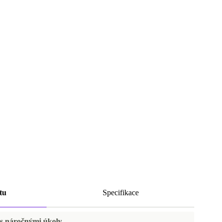
tu
Specifikace
 s náročnými úkoly