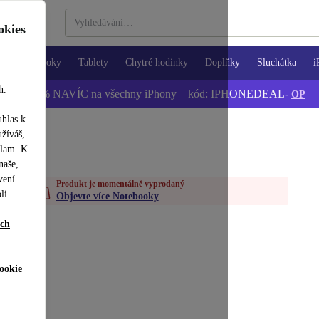
okies
Notebooky
Tablety
Chytré hodinky
Doplňky
Sluchátka
i
h.
📱 -5 % NAVÍC na všechny iPhony – kód: IPHONEDEAL-
OP
uhlas k
užíváš,
klam. K
naše,
vení
Produkt je momentálně vyprodaný
li
Objevte více Notebooky
ích
ookie