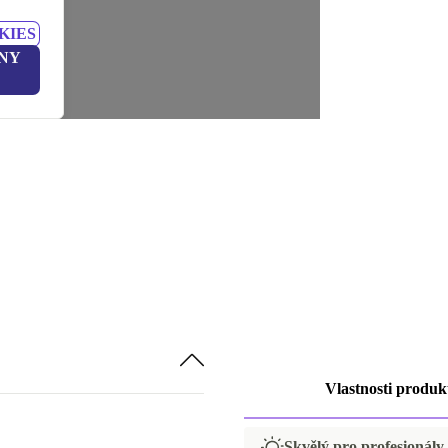
KIES
NY
Vlastnosti produk
Skvělý pro profesionály