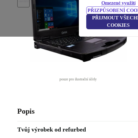
Omezené využití
PŘIZPŮSOBENÍ COO
PŘIJMOUT VŠECH
COOKIES
pouze pro ilustrační účely
Popis
Tvůj výrobek od refurbed