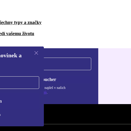
šechny typy a značky
edí vašemu životu
novinek a
Chci voucher
ormace o použití osobních údajů najdeš v našich
adách ochrany osobních údajů
.
n
h