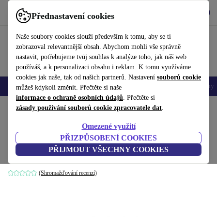
Stáhnout aplikaci
Stáhnout
Přednastavení cookies
Používejte refurbed rychle a snadno
Naše soubory cookies slouží především k tomu, aby se ti
zobrazoval relevantnější obsah. Abychom mohli vše správně
nastavit, potřebujeme tvůj souhlas k analýze toho, jak náš web
používáš, a k personalizaci obsahu i reklam. K tomu využíváme
cookies jak naše, tak od našich partnerů. Nastavení
souborů cookie
Mobily a smartphony
Notebooky
Tablety
Chytré hodinky
Doplňky
můžeš kdykoli změnit. Přečtěte si naše
informace o ochraně osobních údajů
. Přečtěte si
Domů
zásady používání souborů cookie zpracovatele dat
Produkty
Domácnost
Velké spotřebiče
.
Omezené využití
Grundig GIGA 7235250 X Plynová varná
PŘIZPŮSOBENÍ COOKIES
deska
PŘIJMOUT VŠECHNY COOKIES
stříbrná
(Shromažďování recenzí)