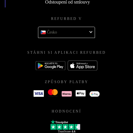
Odstoupení od smlouvy
REFURBED V
Česko
STÁHNI SI APLIKACI REFURBED
ZPŮSOBY PLATBY
HODNOCENÍ
Trustpilot
TrustScore
4.6