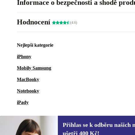
Informace o bezpečnosti a shodě prod
Hodnocení
(4.6)
Nejlepší kategorie
iPhony
Mobily Samsung
MacBooky
Notebooky
iPady
Přihlas se k odběru našich 
ušetři 400 Kč!