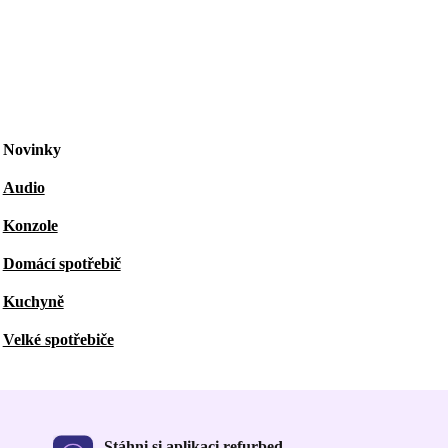
Novinky
Audio
Konzole
Domácí spotřebič
Kuchyně
Velké spotřebiče
Stáhni si aplikaci refurbed