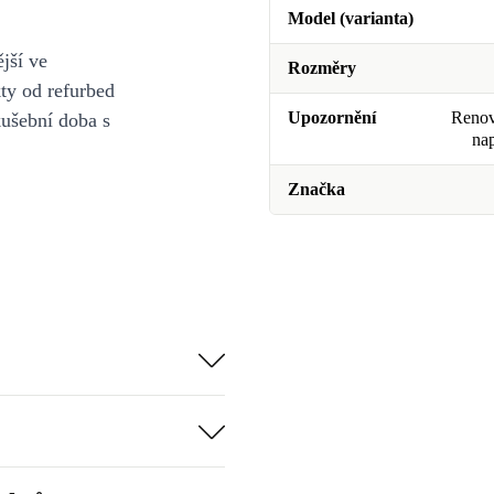
Model (varianta)
jší ve
Rozměry
y od refurbed
Upozornění
Renova
kušební doba s
na
Značka