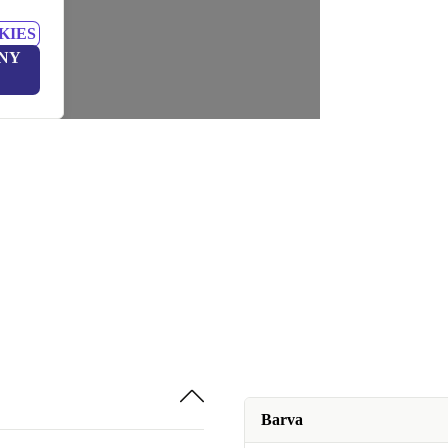
KIES
NY
Barva