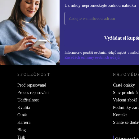
Přihlas se k odběru našich novinek a
Už nikdy nepromeškejte žádnou nabídku
ušetři 400 Kč!
Už nikdy nepromeškej žádnou nabídku.
Inf
Zás
Vyžádat si kupó
Informace o použití osobních údajů najdeš v našic
REFURBED ČESKO - RETHINK NEW.
Zásadách ochrany osobních údajů
SPOLEČNOST
NÁPOVĚD
Proč repasované
Časté otázky
Proces repasování
Stav produktů
Udržitelnost
Vrácení zboží
Kvalita
Podmínky zár
O nás
Kontakt
Kariéra
Staňte se doda
Blog
Tisk