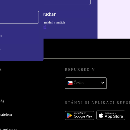
Chci voucher
ormace o použití osobních údajů najdeš v našich
adách ochrany osobních údajů
.
n
h
A
REFURBED V
Česko
uky
STÁHNI SI APLIKACI REF
vatelem