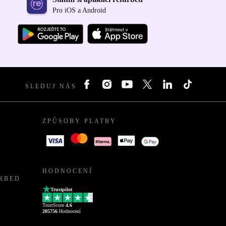
Pro iOS a Android
SLEDUJ NÁS
ZPŮSOBY PLATBY
HODNOCENÍ
URBED
Trustpilot
TrustScore
4.6
205756
Hodnocení